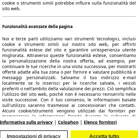
cookie o strumenti simili potrebbe influire sulla funzionalità del
sito web.
Funzionalità avanzate della pagina
Noi e terze parti utilizziamo vari strumenti tecnologici, inclusi
cookie e strumenti simili sul nostro sito web, per offrirti
funzionalità estese del sito e garantire un'esperienza utente
migliorata. Attraverso queste funzionalità estese, consentiamo
la personalizzazione della nostra offerta, ad esempio, per
 dati.
continuare le tue ricerche in una visita successiva, per mostrarti
offerte adatte alla tua zona o per fornire e valutare pubblicità e
messaggi personalizzati. Salviamo il tuo indirizzo e-mail
localmente se lo inserisci per le ricerche salvate, i veicoli
preferiti o nell'ambito della valutazione dei prezzi. Ciò semplifica
ropeo.
l'utilizzo del sito web, poiché non è necessario reinserirlo nelle
visite successive. Con il tuo consenso, le informazioni basate
sull'utilizzo saranno trasmesse ai concessionari che contatti.
Area rivenditori
Alcuni cookie/strumenti vengono utilizzati dai fornitori per
memorizzare le informazioni fornite durante le richieste di
|
|
finanziamento per 30 giorni e per riutilizzarle automaticamente
Informativa sulla privacy
Colophon
Elenco fornitori
Contatti
Servizi per i dealer
entro tale periodo per compilare nuove richieste di
finanziamento. Senza l'utilizzo di tali cookie/strumenti, tali
arche e modelli
Login
Impostazioni di privacy
Accetta tutto