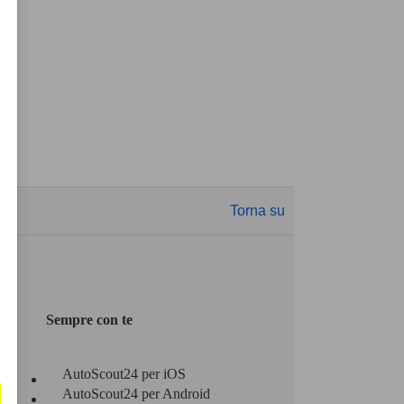
Torna su
Sempre con te
AutoScout24 per iOS
AutoScout24 per Android