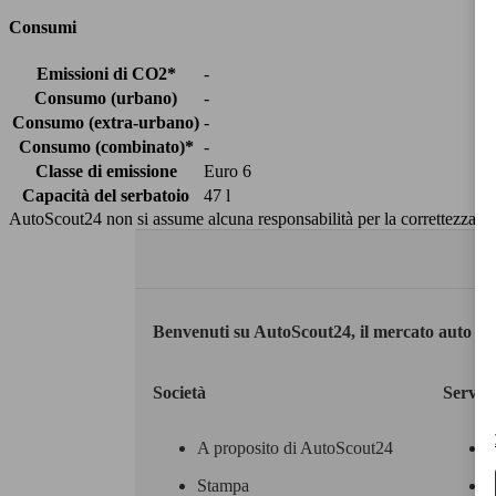
Consumi
Emissioni di CO2*
-
Consumo (urbano)
-
Consumo (extra-urbano)
-
Consumo (combinato)*
-
Classe di emissione
Euro 6
Capacità del serbatoio
47 l
AutoScout24 non si assume alcuna responsabilità per la correttezza dei
Benvenuti su AutoScout24, il mercato auto eu
Società
Servizi
A proposito di AutoScout24
Stampa
M