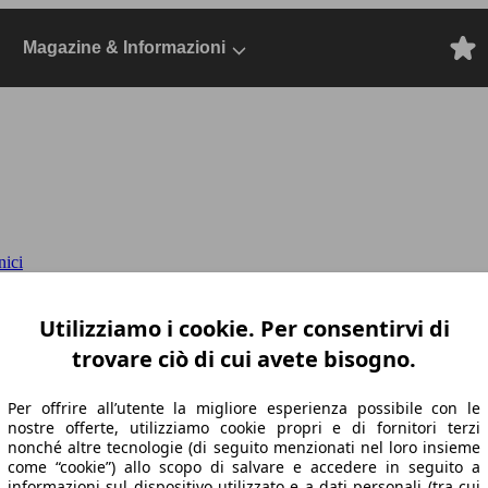
Magazine & Informazioni
nici
 auto
2022 SW, Dal 2021, Station wagon, Die
Utilizziamo i cookie. Per consentirvi di
trovare ciò di cui avete bisogno.
Per offrire all’utente la migliore esperienza possibile con le
nostre offerte, utilizziamo cookie propri e di fornitori terzi
nonché altre tecnologie (di seguito menzionati nel loro insieme
come “cookie”) allo scopo di salvare e accedere in seguito a
informazioni sul dispositivo utilizzato e a dati personali (tra cui