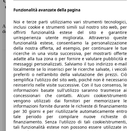
Consumo (extra-urbano)
3.5 l/100km
Consumo (combinato)*
3.6 l/100km
Funzionalità avanzate della pagina
Classe di emissione
Euro 6
Capacità del serbatoio
47 l
Noi e terze parti utilizziamo vari strumenti tecnologici,
AutoScout24 non si assume alcuna responsabilità per la correttezza
inclusi cookie e strumenti simili sul nostro sito web, per
dei dati.
offrirti funzionalità estese del sito e garantire
un'esperienza utente migliorata. Attraverso queste
Torna su
funzionalità estese, consentiamo la personalizzazione
della nostra offerta, ad esempio, per continuare le tue
ricerche in una visita successiva, per mostrarti offerte
adatte alla tua zona o per fornire e valutare pubblicità e
Benvenuti su AutoScout24, il mercato auto europeo.
messaggi personalizzati. Salviamo il tuo indirizzo e-mail
localmente se lo inserisci per le ricerche salvate, i veicoli
preferiti o nell'ambito della valutazione dei prezzi. Ciò
Società
semplifica l'utilizzo del sito web, poiché non è necessario
reinserirlo nelle visite successive. Con il tuo consenso, le
A proposito di AutoScout24
informazioni basate sull'utilizzo saranno trasmesse ai
concessionari che contatti. Alcuni cookie/strumenti
Stampa
vengono utilizzati dai fornitori per memorizzare le
informazioni fornite durante le richieste di finanziamento
Media
per 30 giorni e per riutilizzarle automaticamente entro
tale periodo per compilare nuove richieste di
Condizioni generali
finanziamento. Senza l'utilizzo di tali cookie/strumenti,
tali funzionalità estese non possono essere utilizzate in
Informazioni