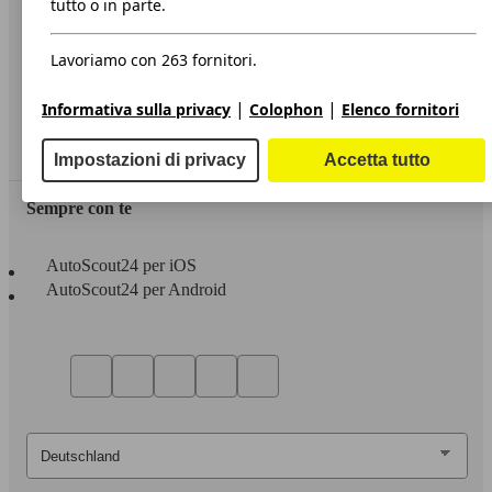
tutto o in parte.
Privacy
Lavoriamo con 263 fornitori.
Dichiarazione di Accessibilità
|
|
Informativa sulla privacy
Colophon
Elenco fornitori
Servizi
Area rivenditori
Impostazioni di privacy
Accetta tutto
Sempre con te
AutoScout24 per iOS
AutoScout24 per Android