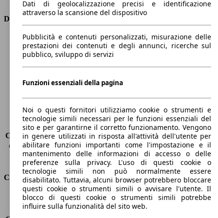
Dati di geolocalizzazione precisi e identificazione
attraverso la scansione del dispositivo
Dimensioni
Pubblicità e contenuti personalizzati, misurazione delle
Lunghezza
4670 mm
prestazioni dei contenuti e degli annunci, ricerche sul
Altezza
1480 mm
pubblico, sviluppo di servizi
Larghezza
1830 mm
Passo
-
Peso massimo
1955 kg
Funzioni essenziali della pagina
Carico massimo
-
Porte
5
Noi o questi fornitori utilizziamo cookie o strumenti e
Sedili
5
tecnologie simili necessari per le funzioni essenziali del
Carico sul tetto
-
sito e per garantirne il corretto funzionamento. Vengono
Capacità di traino (senza freni)
-
in genere utilizzati in risposta all'attività dell'utente per
abilitare funzioni importanti come l'impostazione e il
Capacità di traino (con freni)
1200 kg
mantenimento delle informazioni di accesso o delle
Volume del bagagliaio
600 - 1653 l
preferenze sulla privacy. L'uso di questi cookie o
tecnologie simili non può normalmente essere
Consumi
disabilitato. Tuttavia, alcuni browser potrebbero bloccare
questi cookie o strumenti simili o avvisare l'utente. Il
blocco di questi cookie o strumenti simili potrebbe
Emissioni di CO2*
96 g/km (komb.)
influire sulla funzionalità del sito web.
Consumo (urbano)
4.0 l/100km