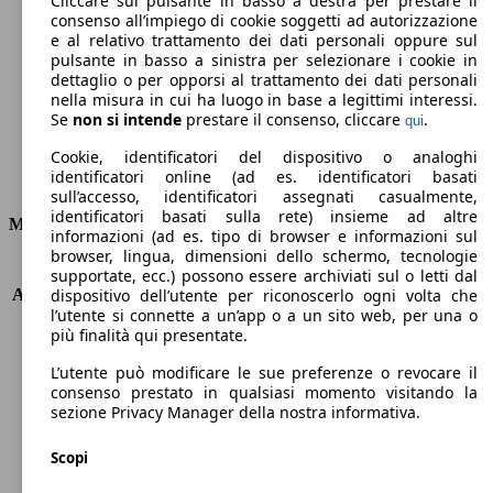
Cliccare sul pulsante in basso a destra per prestare il
consenso all’impiego di cookie soggetti ad autorizzazione
Emissioni di CO2 (combinato)*
e al relativo trattamento dei dati personali oppure sul
pulsante in basso a sinistra per selezionare i cookie in
dettaglio o per opporsi al trattamento dei dati personali
nella misura in cui ha luogo in base a legittimi interessi.
Se
non si intende
prestare il consenso, cliccare
.
qui
Ø 3.6 l/100km
Cookie, identificatori del dispositivo o analoghi
identificatori online (ad es. identificatori basati
Consumi
sull’accesso, identificatori assegnati casualmente,
identificatori basati sulla rete) insieme ad altre
Motore e Prestazioni
informazioni (ad es. tipo di browser e informazioni sul
browser, lingua, dimensioni dello schermo, tecnologie
KW (PS)
70 kW (95 PS)
supportate, ecc.) possono essere archiviati sul o letti dal
Accelerazione (0-100 km/h)
11.8s
dispositivo dell’utente per riconoscerlo ogni volta che
l’utente si connette a un’app o a un sito web, per una o
Velocità massima (km/h)
181 km/h
più finalità qui presentate.
Numero di marce
6
Coppia
300 nm
L’utente può modificare le sue preferenze o revocare il
Cilindrata
1499 ccm
consenso prestato in qualsiasi momento visitando la
sezione Privacy Manager della nostra informativa.
Carburante
Diesel
Cilindri
4
Scopi
Trasmissione
Manuale
Tipo di trazione
trazione anteriore