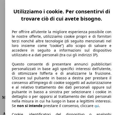
Utilizziamo i cookie. Per consentirvi di
trovare ciò di cui avete bisogno.
Per offrire all’utente la migliore esperienza possibile con
le nostre offerte, utilizziamo cookie propri e di fornitori
terzi nonché altre tecnologie (di seguito menzionati nel
loro insieme come “cookie”) allo scopo di salvare e
194 km/h
accedere in seguito a informazioni sul dispositivo
utilizzato e a dati personali (tra cui gli indirizzi IP).
Velocità massima
Questo consente di presentare annunci pubblicitari
personalizzati in base agli specifici interessi dell’utente,
di ottimizzare l’offerta e di analizzarne la fruizione.
Cliccare sul pulsante in basso a destra per prestare il
Diesel
consenso all’impiego di cookie soggetti ad autorizzazione
e al relativo trattamento dei dati personali oppure sul
Carburante
pulsante in basso a sinistra per selezionare i cookie in
dettaglio o per opporsi al trattamento dei dati personali
Motore e Prestazioni
nella misura in cui ha luogo in base a legittimi interessi.
Se
non si intende
prestare il consenso, cliccare
.
qui
KW (PS)
88 kW (120 PS)
Accelerazione (0-100 km/h)
9.9s
Cookie, identificatori del dispositivo o analoghi