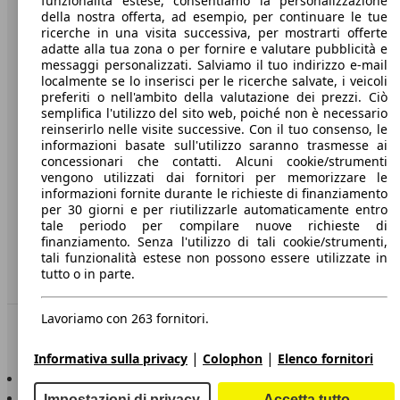
funzionalità estese, consentiamo la personalizzazione
della nostra offerta, ad esempio, per continuare le tue
A proposito di AutoScout24
ricerche in una visita successiva, per mostrarti offerte
adatte alla tua zona o per fornire e valutare pubblicità e
Stampa
messaggi personalizzati. Salviamo il tuo indirizzo e-mail
localmente se lo inserisci per le ricerche salvate, i veicoli
Media
preferiti o nell'ambito della valutazione dei prezzi. Ciò
semplifica l'utilizzo del sito web, poiché non è necessario
Condizioni generali
reinserirlo nelle visite successive. Con il tuo consenso, le
informazioni basate sull'utilizzo saranno trasmesse ai
Informazioni
concessionari che contatti. Alcuni cookie/strumenti
vengono utilizzati dai fornitori per memorizzare le
Privacy
informazioni fornite durante le richieste di finanziamento
per 30 giorni e per riutilizzarle automaticamente entro
Dichiarazione di Accessibilità
tale periodo per compilare nuove richieste di
finanziamento. Senza l'utilizzo di tali cookie/strumenti,
Servizi
tali funzionalità estese non possono essere utilizzate in
tutto o in parte.
Area rivenditori
Lavoriamo con 263 fornitori.
Sempre con te
|
|
Informativa sulla privacy
Colophon
Elenco fornitori
AutoScout24 per iOS
AutoScout24 per Android
Impostazioni di privacy
Accetta tutto