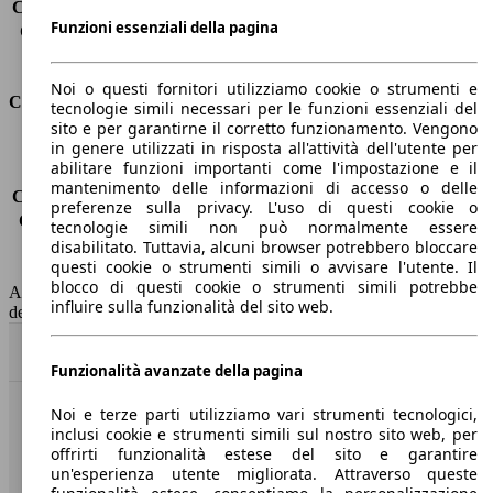
Capacità di traino (senza freni)
-
Funzioni essenziali della pagina
Capacità di traino (con freni)
1400 kg
Volume del bagagliaio
635 - 1635 l
Noi o questi fornitori utilizziamo cookie o strumenti e
Consumi
tecnologie simili necessari per le funzioni essenziali del
sito e per garantirne il corretto funzionamento. Vengono
in genere utilizzati in risposta all'attività dell'utente per
Emissioni di CO2*
-
abilitare funzioni importanti come l'impostazione e il
Consumo (urbano)
-
mantenimento delle informazioni di accesso o delle
Consumo (extra-urbano)
-
preferenze sulla privacy. L'uso di questi cookie o
Consumo (combinato)*
-
tecnologie simili non può normalmente essere
Classe di emissione
Euro 6
disabilitato. Tuttavia, alcuni browser potrebbero bloccare
questi cookie o strumenti simili o avvisare l'utente. Il
Capacità del serbatoio
47 l
blocco di questi cookie o strumenti simili potrebbe
AutoScout24 non si assume alcuna responsabilità per la correttezza
influire sulla funzionalità del sito web.
dei dati.
Torna su
Funzionalità avanzate della pagina
Noi e terze parti utilizziamo vari strumenti tecnologici,
Benvenuti su AutoScout24, il mercato auto europeo.
inclusi cookie e strumenti simili sul nostro sito web, per
offrirti funzionalità estese del sito e garantire
un'esperienza utente migliorata. Attraverso queste
Società