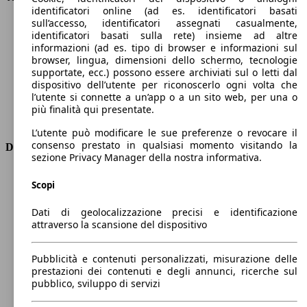
identificatori online (ad es. identificatori basati
Velocità massima (km/h)
194 km/h
sull’accesso, identificatori assegnati casualmente,
Numero di marce
6
identificatori basati sulla rete) insieme ad altre
Coppia
300 nm
informazioni (ad es. tipo di browser e informazioni sul
Cilindrata
1500 ccm
browser, lingua, dimensioni dello schermo, tecnologie
supportate, ecc.) possono essere archiviati sul o letti dal
Carburante
Diesel
dispositivo dell’utente per riconoscerlo ogni volta che
Cilindri
4
l’utente si connette a un’app o a un sito web, per una o
Trasmissione
Manuale
più finalità qui presentate.
Tipo di trazione
trazione anteriore
L’utente può modificare le sue preferenze o revocare il
consenso prestato in qualsiasi momento visitando la
Dimensioni
sezione Privacy Manager della nostra informativa.
Lunghezza
4670 mm
Scopi
Altezza
1490 mm
Larghezza
1830 mm
Dati di geolocalizzazione precisi e identificazione
Passo
2700 mm
attraverso la scansione del dispositivo
Peso massimo
1955 kg
Carico massimo
-
Pubblicità e contenuti personalizzati, misurazione delle
Porte
5
prestazioni dei contenuti e degli annunci, ricerche sul
Sedili
5
pubblico, sviluppo di servizi
Carico sul tetto
-