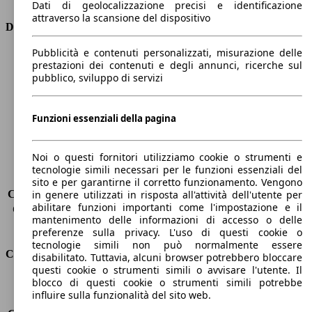
Dati di geolocalizzazione precisi e identificazione
attraverso la scansione del dispositivo
Dimensioni
Pubblicità e contenuti personalizzati, misurazione delle
Lunghezza
4670 mm
prestazioni dei contenuti e degli annunci, ricerche sul
Altezza
1480 mm
pubblico, sviluppo di servizi
Larghezza
1830 mm
Passo
2650 mm
Peso massimo
1955 kg
Funzioni essenziali della pagina
Carico massimo
-
Porte
5
Noi o questi fornitori utilizziamo cookie o strumenti e
Sedili
5
tecnologie simili necessari per le funzioni essenziali del
Carico sul tetto
-
sito e per garantirne il corretto funzionamento. Vengono
Capacità di traino (senza freni)
-
in genere utilizzati in risposta all'attività dell'utente per
abilitare funzioni importanti come l'impostazione e il
Capacità di traino (con freni)
1400 kg
mantenimento delle informazioni di accesso o delle
Volume del bagagliaio
608 - 1653 l
preferenze sulla privacy. L'uso di questi cookie o
tecnologie simili non può normalmente essere
Consumi
disabilitato. Tuttavia, alcuni browser potrebbero bloccare
questi cookie o strumenti simili o avvisare l'utente. Il
blocco di questi cookie o strumenti simili potrebbe
Emissioni di CO2*
93 g/km (komb.)
influire sulla funzionalità del sito web.
Consumo (urbano)
4.2 l/100km