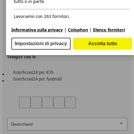
tutto o in parte.
Privacy
Lavoriamo con 263 fornitori.
Dichiarazione di Accessibilità
|
|
Informativa sulla privacy
Colophon
Elenco fornitori
Servizi
Area rivenditori
Impostazioni di privacy
Accetta tutto
Sempre con te
AutoScout24 per iOS
AutoScout24 per Android