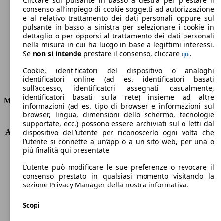
Cliccare sul pulsante in basso a destra per prestare il
consenso all’impiego di cookie soggetti ad autorizzazione
Emissioni di CO2 (combinato)*
e al relativo trattamento dei dati personali oppure sul
pulsante in basso a sinistra per selezionare i cookie in
dettaglio o per opporsi al trattamento dei dati personali
nella misura in cui ha luogo in base a legittimi interessi.
Se
non si intende
prestare il consenso, cliccare
.
qui
Ø 3.8 l/100km
Cookie, identificatori del dispositivo o analoghi
identificatori online (ad es. identificatori basati
Consumi
sull’accesso, identificatori assegnati casualmente,
identificatori basati sulla rete) insieme ad altre
Motore e Prestazioni
informazioni (ad es. tipo di browser e informazioni sul
browser, lingua, dimensioni dello schermo, tecnologie
KW (PS)
88 kW (120 PS)
supportate, ecc.) possono essere archiviati sul o letti dal
Accelerazione (0-100 km/h)
10.3s
dispositivo dell’utente per riconoscerlo ogni volta che
l’utente si connette a un’app o a un sito web, per una o
Velocità massima (km/h)
194 km/h
più finalità qui presentate.
Numero di marce
6
Coppia
300 nm
L’utente può modificare le sue preferenze o revocare il
Cilindrata
1499 ccm
consenso prestato in qualsiasi momento visitando la
sezione Privacy Manager della nostra informativa.
Carburante
Diesel
Cilindri
4
Scopi
Trasmissione
Manuale
Tipo di trazione
trazione anteriore