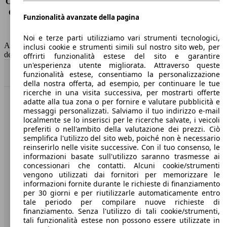
Consumo (extra-urbano)
3.6 l/100km
Consumo (combinato)*
3.8 l/100km
Funzionalità avanzate della pagina
Classe di emissione
Euro 6
Capacità del serbatoio
47 l
Noi e terze parti utilizziamo vari strumenti tecnologici,
AutoScout24 non si assume alcuna responsabilità per la correttezza
inclusi cookie e strumenti simili sul nostro sito web, per
dei dati.
offrirti funzionalità estese del sito e garantire
un'esperienza utente migliorata. Attraverso queste
Torna su
funzionalità estese, consentiamo la personalizzazione
della nostra offerta, ad esempio, per continuare le tue
ricerche in una visita successiva, per mostrarti offerte
adatte alla tua zona o per fornire e valutare pubblicità e
Benvenuti su AutoScout24, il mercato auto europeo.
messaggi personalizzati. Salviamo il tuo indirizzo e-mail
localmente se lo inserisci per le ricerche salvate, i veicoli
preferiti o nell'ambito della valutazione dei prezzi. Ciò
Società
semplifica l'utilizzo del sito web, poiché non è necessario
reinserirlo nelle visite successive. Con il tuo consenso, le
A proposito di AutoScout24
informazioni basate sull'utilizzo saranno trasmesse ai
concessionari che contatti. Alcuni cookie/strumenti
Stampa
vengono utilizzati dai fornitori per memorizzare le
informazioni fornite durante le richieste di finanziamento
Media
per 30 giorni e per riutilizzarle automaticamente entro
tale periodo per compilare nuove richieste di
Condizioni generali
finanziamento. Senza l'utilizzo di tali cookie/strumenti,
tali funzionalità estese non possono essere utilizzate in
Informazioni