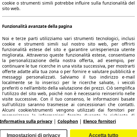
cookie o strumenti simili potrebbe influire sulla funzionalità del
sito web.
Funzionalità avanzate della pagina
Noi e terze parti utilizziamo vari strumenti tecnologici, inclusi
cookie e strumenti simili sul nostro sito web, per offrirti
funzionalità estese del sito e garantire un'esperienza utente
migliorata. Attraverso queste funzionalità estese, consentiamo
la personalizzazione della nostra offerta, ad esempio, per
 dati.
continuare le tue ricerche in una visita successiva, per mostrarti
offerte adatte alla tua zona o per fornire e valutare pubblicità e
messaggi personalizzati. Salviamo il tuo indirizzo e-mail
localmente se lo inserisci per le ricerche salvate, i veicoli
preferiti o nell'ambito della valutazione dei prezzi. Ciò semplifica
ropeo.
l'utilizzo del sito web, poiché non è necessario reinserirlo nelle
visite successive. Con il tuo consenso, le informazioni basate
sull'utilizzo saranno trasmesse ai concessionari che contatti.
Area rivenditori
Alcuni cookie/strumenti vengono utilizzati dai fornitori per
memorizzare le informazioni fornite durante le richieste di
|
|
finanziamento per 30 giorni e per riutilizzarle automaticamente
Informativa sulla privacy
Colophon
Elenco fornitori
Contatti
Servizi per i dealer
entro tale periodo per compilare nuove richieste di
finanziamento. Senza l'utilizzo di tali cookie/strumenti, tali
arche e modelli
Login
Impostazioni di privacy
Accetta tutto