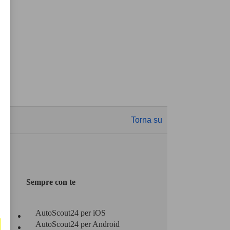
Torna su
Sempre con te
AutoScout24 per iOS
AutoScout24 per Android