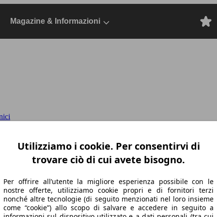
Magazine & Informazioni
nici
120cv auto
2022 SW, Dal 2021, Station wagon
Utilizziamo i cookie. Per consentirvi di
trovare ciò di cui avete bisogno.
Per offrire all’utente la migliore esperienza possibile con le
nostre offerte, utilizziamo cookie propri e di fornitori terzi
nonché altre tecnologie (di seguito menzionati nel loro insieme
come “cookie”) allo scopo di salvare e accedere in seguito a
informazioni sul dispositivo utilizzato e a dati personali (tra cui