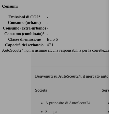
Consumi
Emissioni di CO2*
-
Consumo (urbano)
-
Consumo (extra-urbano)
-
Consumo (combinato)*
-
Classe di emissione
Euro 6
Capacità del serbatoio
47 l
AutoScout24 non si assume alcuna responsabilità per la correttezza dei
Benvenuti su AutoScout24, il mercato auto eu
Società
Servizi
A proposito di AutoScout24
Stampa
M