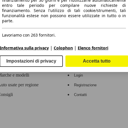
finanziamento per 30 giorni e per riutilizzarle automaticamente
entro tale periodo per compilare nuove richieste di
 dati.
finanziamento. Senza l'utilizzo di tali cookie/strumenti, tali
funzionalità estese non possono essere utilizzate in tutto o in
parte.
Lavoriamo con 263 fornitori.
ropeo.
|
|
Informativa sulla privacy
Colophon
Elenco fornitori
Area rivenditori
Impostazioni di privacy
Accetta tutto
Contatti
Servizi per i dealer
arche e modelli
Login
uto usate per regione
Registrazione
onsigli
Contatti