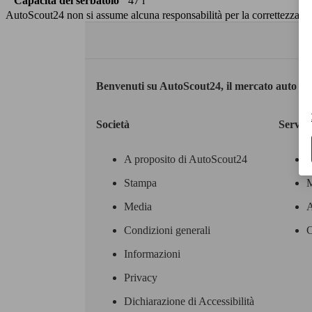
Capacità del serbatoio
47 l
AutoScout24 non si assume alcuna responsabilità per la correttezza dei
Benvenuti su AutoScout24, il mercato auto eu
Società
Servizi
A proposito di AutoScout24
Stampa
M
Media
A
Condizioni generali
C
Informazioni
Privacy
Dichiarazione di Accessibilità