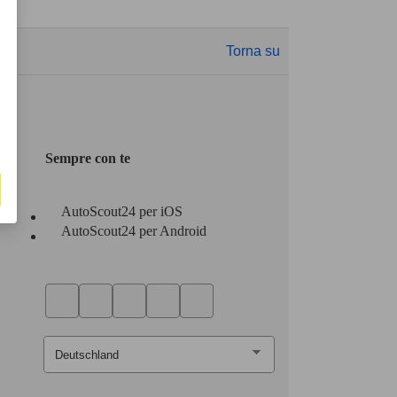
Torna su
Sempre con te
AutoScout24 per iOS
AutoScout24 per Android