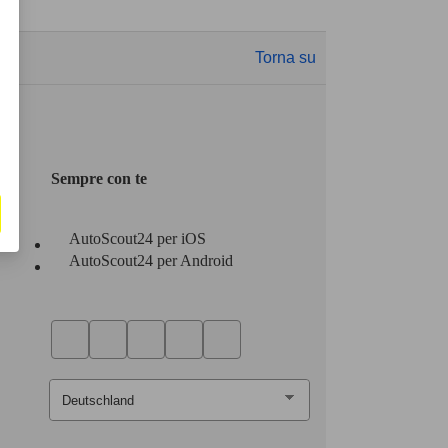
Torna su
Sempre con te
AutoScout24 per iOS
AutoScout24 per Android