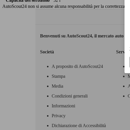
Capacità del serbatoio
52 l
AutoScout24 non si assume alcuna responsabilità per la correttezza dei
Benvenuti su AutoScout24, il mercato auto eu
Società
Servizi
A proposito di AutoScout24
Stampa
M
Media
A
Condizioni generali
C
Informazioni
Privacy
Dichiarazione di Accessibilità