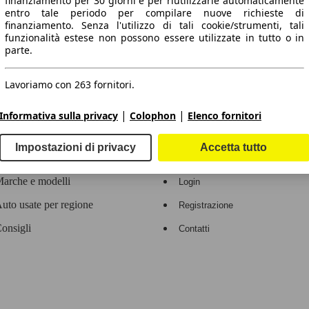
finanziamento per 30 giorni e per riutilizzarle automaticamente
entro tale periodo per compilare nuove richieste di
 dati.
finanziamento. Senza l'utilizzo di tali cookie/strumenti, tali
funzionalità estese non possono essere utilizzate in tutto o in
parte.
Lavoriamo con 263 fornitori.
ropeo.
|
|
Informativa sulla privacy
Colophon
Elenco fornitori
Area rivenditori
Impostazioni di privacy
Accetta tutto
Contatti
Servizi per i dealer
arche e modelli
Login
uto usate per regione
Registrazione
onsigli
Contatti