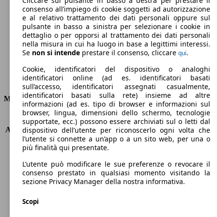
Cliccare sul pulsante in basso a destra per prestare il
consenso all’impiego di cookie soggetti ad autorizzazione
Emissioni di CO2 (combinato)*
e al relativo trattamento dei dati personali oppure sul
pulsante in basso a sinistra per selezionare i cookie in
dettaglio o per opporsi al trattamento dei dati personali
nella misura in cui ha luogo in base a legittimi interessi.
Se
non si intende
prestare il consenso, cliccare
.
qui
Ø 6.0 l/100km
Cookie, identificatori del dispositivo o analoghi
identificatori online (ad es. identificatori basati
Consumi
sull’accesso, identificatori assegnati casualmente,
identificatori basati sulla rete) insieme ad altre
Motore e Prestazioni
informazioni (ad es. tipo di browser e informazioni sul
browser, lingua, dimensioni dello schermo, tecnologie
KW (PS)
110 kW (150 PS)
supportate, ecc.) possono essere archiviati sul o letti dal
Accelerazione (0-100 km/h)
9.1s
dispositivo dell’utente per riconoscerlo ogni volta che
l’utente si connette a un’app o a un sito web, per una o
Velocità massima (km/h)
206 km/h
più finalità qui presentate.
Numero di marce
8
Coppia
240 nm
L’utente può modificare le sue preferenze o revocare il
Cilindrata
1497 ccm
consenso prestato in qualsiasi momento visitando la
sezione Privacy Manager della nostra informativa.
Carburante
Benzina
Cilindri
3
Scopi
Trasmissione
Automatico
Tipo di trazione
trazione anteriore