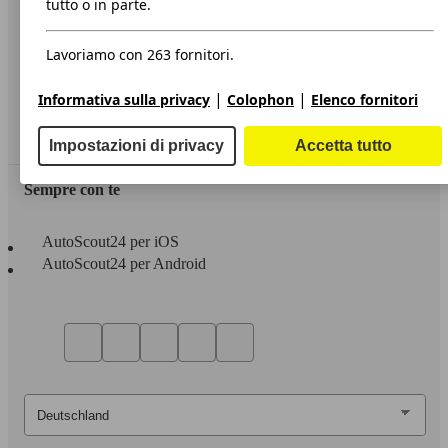
tutto o in parte.
Privacy
Lavoriamo con 263 fornitori.
Dichiarazione di Accessibilità
|
|
Informativa sulla privacy
Colophon
Elenco fornitori
Servizi
Area rivenditori
Impostazioni di privacy
Accetta tutto
Sempre con te
AutoScout24 per iOS
AutoScout24 per Android