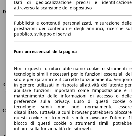
Dati di geolocalizzazione precisi e identificazione
attraverso la scansione del dispositivo
Dimensioni
Pubblicità e contenuti personalizzati, misurazione delle
Lunghezza
4670 mm
prestazioni dei contenuti e degli annunci, ricerche sul
Altezza
1480 mm
pubblico, sviluppo di servizi
Larghezza
1830 mm
Passo
2650 mm
Peso massimo
1980 kg
Funzioni essenziali della pagina
Carico massimo
-
Porte
5
Noi o questi fornitori utilizziamo cookie o strumenti e
Sedili
5
tecnologie simili necessari per le funzioni essenziali del
Carico sul tetto
-
sito e per garantirne il corretto funzionamento. Vengono
Capacità di traino (senza freni)
-
in genere utilizzati in risposta all'attività dell'utente per
abilitare funzioni importanti come l'impostazione e il
Capacità di traino (con freni)
1500 kg
mantenimento delle informazioni di accesso o delle
Volume del bagagliaio
608 - 1653 l
preferenze sulla privacy. L'uso di questi cookie o
tecnologie simili non può normalmente essere
Consumi
disabilitato. Tuttavia, alcuni browser potrebbero bloccare
questi cookie o strumenti simili o avvisare l'utente. Il
blocco di questi cookie o strumenti simili potrebbe
Emissioni di CO2*
136 g/km (komb.)
influire sulla funzionalità del sito web.
Consumo (urbano)
7.7 l/100km