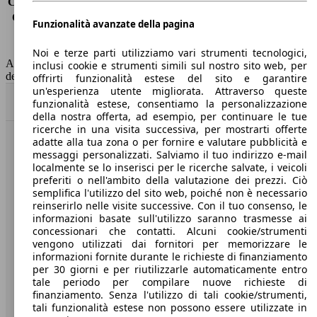
Consumo (extra-urbano)
5.0 l/100km
Consumo (combinato)*
6.0 l/100km
Funzionalità avanzate della pagina
Classe di emissione
Euro 6
Capacità del serbatoio
52 l
Noi e terze parti utilizziamo vari strumenti tecnologici,
AutoScout24 non si assume alcuna responsabilità per la correttezza
inclusi cookie e strumenti simili sul nostro sito web, per
dei dati.
offrirti funzionalità estese del sito e garantire
un'esperienza utente migliorata. Attraverso queste
Torna su
funzionalità estese, consentiamo la personalizzazione
della nostra offerta, ad esempio, per continuare le tue
ricerche in una visita successiva, per mostrarti offerte
adatte alla tua zona o per fornire e valutare pubblicità e
Benvenuti su AutoScout24, il mercato auto europeo.
messaggi personalizzati. Salviamo il tuo indirizzo e-mail
localmente se lo inserisci per le ricerche salvate, i veicoli
preferiti o nell'ambito della valutazione dei prezzi. Ciò
Società
semplifica l'utilizzo del sito web, poiché non è necessario
reinserirlo nelle visite successive. Con il tuo consenso, le
A proposito di AutoScout24
informazioni basate sull'utilizzo saranno trasmesse ai
concessionari che contatti. Alcuni cookie/strumenti
Stampa
vengono utilizzati dai fornitori per memorizzare le
informazioni fornite durante le richieste di finanziamento
Media
per 30 giorni e per riutilizzarle automaticamente entro
tale periodo per compilare nuove richieste di
Condizioni generali
finanziamento. Senza l'utilizzo di tali cookie/strumenti,
tali funzionalità estese non possono essere utilizzate in
Informazioni