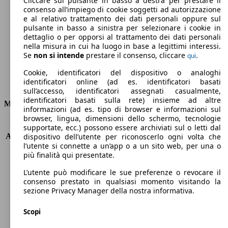
Cliccare sul pulsante in basso a destra per prestare il
consenso all’impiego di cookie soggetti ad autorizzazione
Emissioni di CO2 (combinato)*
e al relativo trattamento dei dati personali oppure sul
pulsante in basso a sinistra per selezionare i cookie in
dettaglio o per opporsi al trattamento dei dati personali
nella misura in cui ha luogo in base a legittimi interessi.
Se
non si intende
prestare il consenso, cliccare
.
qui
Ø 3.8 l/100km
Cookie, identificatori del dispositivo o analoghi
identificatori online (ad es. identificatori basati
Consumi
sull’accesso, identificatori assegnati casualmente,
identificatori basati sulla rete) insieme ad altre
Motore e Prestazioni
informazioni (ad es. tipo di browser e informazioni sul
browser, lingua, dimensioni dello schermo, tecnologie
KW (PS)
70 kW (95 PS)
supportate, ecc.) possono essere archiviati sul o letti dal
Accelerazione (0-100 km/h)
12.2s
dispositivo dell’utente per riconoscerlo ogni volta che
l’utente si connette a un’app o a un sito web, per una o
Velocità massima (km/h)
180 km/h
più finalità qui presentate.
Numero di marce
6
Coppia
270 nm
L’utente può modificare le sue preferenze o revocare il
Cilindrata
1499 ccm
consenso prestato in qualsiasi momento visitando la
sezione Privacy Manager della nostra informativa.
Carburante
Diesel
Cilindri
4
Scopi
Trasmissione
Manuale
Tipo di trazione
trazione anteriore