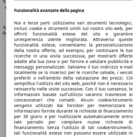
Consumo (extra-urbano)
3.4 l/100km
Consumo (combinato)*
3.8 l/100km
Funzionalità avanzate della pagina
Classe di emissione
Euro 6
Capacità del serbatoio
53 l
Noi e terze parti utilizziamo vari strumenti tecnologici,
AutoScout24 non si assume alcuna responsabilità per la correttezza
inclusi cookie e strumenti simili sul nostro sito web, per
dei dati.
offrirti funzionalità estese del sito e garantire
un'esperienza utente migliorata. Attraverso queste
Torna su
funzionalità estese, consentiamo la personalizzazione
della nostra offerta, ad esempio, per continuare le tue
ricerche in una visita successiva, per mostrarti offerte
adatte alla tua zona o per fornire e valutare pubblicità e
Benvenuti su AutoScout24, il mercato auto europeo.
messaggi personalizzati. Salviamo il tuo indirizzo e-mail
localmente se lo inserisci per le ricerche salvate, i veicoli
preferiti o nell'ambito della valutazione dei prezzi. Ciò
Società
semplifica l'utilizzo del sito web, poiché non è necessario
reinserirlo nelle visite successive. Con il tuo consenso, le
A proposito di AutoScout24
informazioni basate sull'utilizzo saranno trasmesse ai
concessionari che contatti. Alcuni cookie/strumenti
Stampa
vengono utilizzati dai fornitori per memorizzare le
informazioni fornite durante le richieste di finanziamento
Media
per 30 giorni e per riutilizzarle automaticamente entro
tale periodo per compilare nuove richieste di
Condizioni generali
finanziamento. Senza l'utilizzo di tali cookie/strumenti,
tali funzionalità estese non possono essere utilizzate in
Informazioni