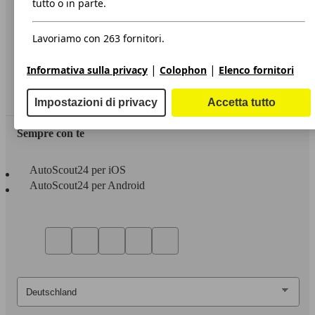
tutto o in parte.
Privacy
Lavoriamo con 263 fornitori.
Dichiarazione di Accessibilità
|
|
Informativa sulla privacy
Colophon
Elenco fornitori
Servizi
Area rivenditori
Impostazioni di privacy
Accetta tutto
Sempre con te
AutoScout24 per iOS
AutoScout24 per Android