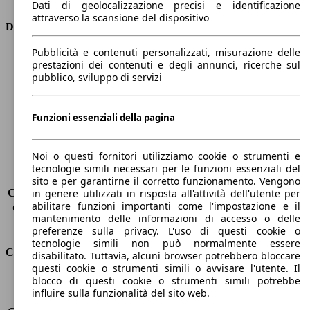
Dati di geolocalizzazione precisi e identificazione
attraverso la scansione del dispositivo
Dimensioni
Pubblicità e contenuti personalizzati, misurazione delle
Lunghezza
4560 mm
prestazioni dei contenuti e degli annunci, ricerche sul
Altezza
1510 mm
pubblico, sviluppo di servizi
Larghezza
1820 mm
Passo
2650 mm
Peso massimo
1900 kg
Funzioni essenziali della pagina
Carico massimo
-
Porte
5
Noi o questi fornitori utilizziamo cookie o strumenti e
Sedili
5
tecnologie simili necessari per le funzioni essenziali del
Carico sul tetto
-
sito e per garantirne il corretto funzionamento. Vengono
Capacità di traino (senza freni)
-
in genere utilizzati in risposta all'attività dell'utente per
abilitare funzioni importanti come l'impostazione e il
Capacità di traino (con freni)
1200 kg
mantenimento delle informazioni di accesso o delle
Volume del bagagliaio
476 - 1516 l
preferenze sulla privacy. L'uso di questi cookie o
tecnologie simili non può normalmente essere
Consumi
disabilitato. Tuttavia, alcuni browser potrebbero bloccare
questi cookie o strumenti simili o avvisare l'utente. Il
blocco di questi cookie o strumenti simili potrebbe
Emissioni di CO2*
98 g/km (komb.)
influire sulla funzionalità del sito web.
Consumo (urbano)
4.3 l/100km