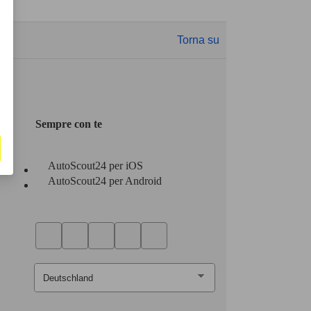
Torna su
Sempre con te
AutoScout24 per iOS
AutoScout24 per Android