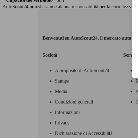
Capacità del serbatoio
38 l
AutoScout24 non si assume alcuna responsabilità per la correttezza dei
Benvenuti su AutoScout24, il mercato auto eu
Società
Servizi
A proposito di AutoScout24
Stampa
M
Media
A
Condizioni generali
C
Informazioni
Privacy
Dichiarazione di Accessibilità