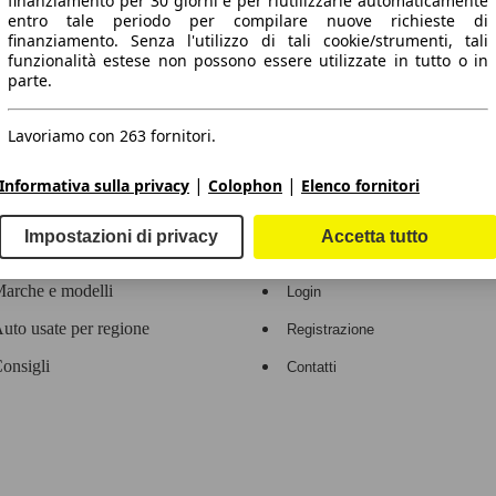
finanziamento per 30 giorni e per riutilizzarle automaticamente
entro tale periodo per compilare nuove richieste di
 dati.
finanziamento. Senza l'utilizzo di tali cookie/strumenti, tali
funzionalità estese non possono essere utilizzate in tutto o in
parte.
Lavoriamo con 263 fornitori.
ropeo.
|
|
Informativa sulla privacy
Colophon
Elenco fornitori
Area rivenditori
Impostazioni di privacy
Accetta tutto
Contatti
Servizi per i dealer
arche e modelli
Login
uto usate per regione
Registrazione
onsigli
Contatti