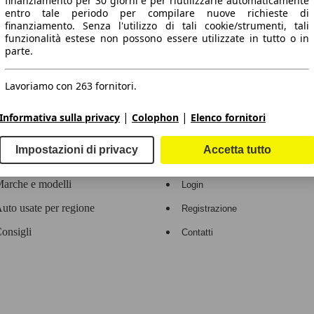
finanziamento per 30 giorni e per riutilizzarle automaticamente
entro tale periodo per compilare nuove richieste di
 dati.
finanziamento. Senza l'utilizzo di tali cookie/strumenti, tali
funzionalità estese non possono essere utilizzate in tutto o in
parte.
Lavoriamo con 263 fornitori.
ropeo.
|
|
Informativa sulla privacy
Colophon
Elenco fornitori
Area rivenditori
Impostazioni di privacy
Accetta tutto
Contatti
Servizi per i dealer
arche e modelli
Login
uto usate per regione
Registrazione
onsigli
Contatti