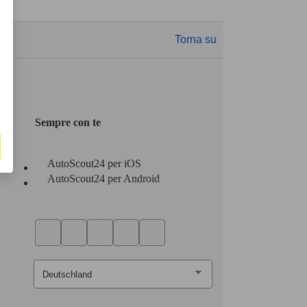
Torna su
Sempre con te
AutoScout24 per iOS
AutoScout24 per Android