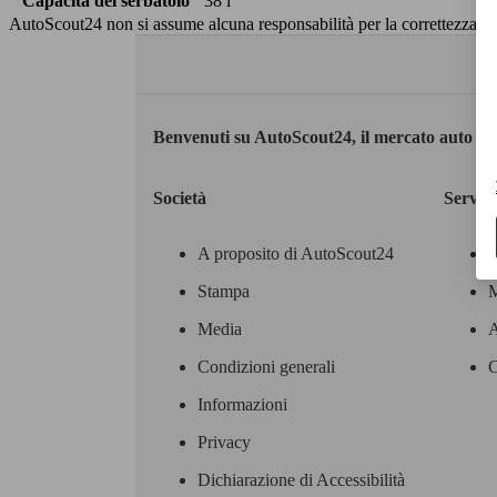
Capacità del serbatoio
38 l
AutoScout24 non si assume alcuna responsabilità per la correttezza dei
Benvenuti su AutoScout24, il mercato auto eu
Società
Servizi
A proposito di AutoScout24
Stampa
M
Media
A
Condizioni generali
C
Informazioni
Privacy
Dichiarazione di Accessibilità