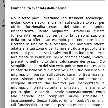
Consumo (extra-urbano)
3.8 l/100km
Consumo (combinato)*
4.5 l/100km
Funzionalità avanzate della pagina
Classe di emissione
Euro 6
Capacità del serbatoio
47 l
Noi e terze parti utilizziamo vari strumenti tecnologici,
AutoScout24 non si assume alcuna responsabilità per la correttezza
inclusi cookie e strumenti simili sul nostro sito web, per
dei dati.
offrirti funzionalità estese del sito e garantire
un'esperienza utente migliorata. Attraverso queste
Torna su
funzionalità estese, consentiamo la personalizzazione
della nostra offerta, ad esempio, per continuare le tue
ricerche in una visita successiva, per mostrarti offerte
adatte alla tua zona o per fornire e valutare pubblicità e
Benvenuti su AutoScout24, il mercato auto europeo.
messaggi personalizzati. Salviamo il tuo indirizzo e-mail
localmente se lo inserisci per le ricerche salvate, i veicoli
preferiti o nell'ambito della valutazione dei prezzi. Ciò
Società
semplifica l'utilizzo del sito web, poiché non è necessario
reinserirlo nelle visite successive. Con il tuo consenso, le
A proposito di AutoScout24
informazioni basate sull'utilizzo saranno trasmesse ai
concessionari che contatti. Alcuni cookie/strumenti
Stampa
vengono utilizzati dai fornitori per memorizzare le
informazioni fornite durante le richieste di finanziamento
Media
per 30 giorni e per riutilizzarle automaticamente entro
tale periodo per compilare nuove richieste di
Condizioni generali
finanziamento. Senza l'utilizzo di tali cookie/strumenti,
tali funzionalità estese non possono essere utilizzate in
Informazioni