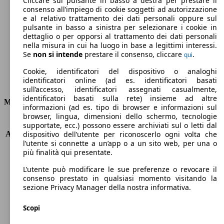
Cliccare sul pulsante in basso a destra per prestare il
consenso all’impiego di cookie soggetti ad autorizzazione
Emissioni di CO2 (combinato)*
e al relativo trattamento dei dati personali oppure sul
pulsante in basso a sinistra per selezionare i cookie in
dettaglio o per opporsi al trattamento dei dati personali
nella misura in cui ha luogo in base a legittimi interessi.
Se
non si intende
prestare il consenso, cliccare
.
qui
Ø 4.5 l/100km
Cookie, identificatori del dispositivo o analoghi
identificatori online (ad es. identificatori basati
Consumi
sull’accesso, identificatori assegnati casualmente,
identificatori basati sulla rete) insieme ad altre
Motore e Prestazioni
informazioni (ad es. tipo di browser e informazioni sul
browser, lingua, dimensioni dello schermo, tecnologie
KW (PS)
110 kW (150 PS)
supportate, ecc.) possono essere archiviati sul o letti dal
Accelerazione (0-100 km/h)
8.7s
dispositivo dell’utente per riconoscerlo ogni volta che
l’utente si connette a un’app o a un sito web, per una o
Velocità massima (km/h)
208 km/h
più finalità qui presentate.
Numero di marce
6
Coppia
370 nm
L’utente può modificare le sue preferenze o revocare il
Cilindrata
1997 ccm
consenso prestato in qualsiasi momento visitando la
sezione Privacy Manager della nostra informativa.
Carburante
Diesel
Cilindri
4
Scopi
Trasmissione
Manuale
Tipo di trazione
trazione anteriore