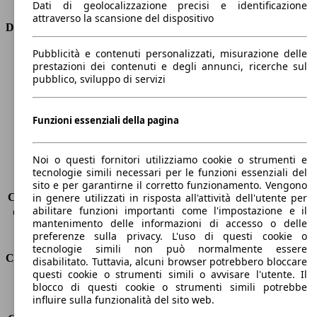
Dati di geolocalizzazione precisi e identificazione
attraverso la scansione del dispositivo
Dimensioni
Pubblicità e contenuti personalizzati, misurazione delle
Lunghezza
4670 mm
prestazioni dei contenuti e degli annunci, ricerche sul
Altezza
1480 mm
pubblico, sviluppo di servizi
Larghezza
1830 mm
Passo
-
Peso massimo
2080 kg
Funzioni essenziali della pagina
Carico massimo
-
Porte
5
Noi o questi fornitori utilizziamo cookie o strumenti e
Sedili
5
tecnologie simili necessari per le funzioni essenziali del
Carico sul tetto
-
sito e per garantirne il corretto funzionamento. Vengono
Capacità di traino (senza freni)
-
in genere utilizzati in risposta all'attività dell'utente per
abilitare funzioni importanti come l'impostazione e il
Capacità di traino (con freni)
1800 kg
mantenimento delle informazioni di accesso o delle
Volume del bagagliaio
608 - 1653 l
preferenze sulla privacy. L'uso di questi cookie o
tecnologie simili non può normalmente essere
Consumi
disabilitato. Tuttavia, alcuni browser potrebbero bloccare
questi cookie o strumenti simili o avvisare l'utente. Il
blocco di questi cookie o strumenti simili potrebbe
Emissioni di CO2*
117 g/km (komb.)
influire sulla funzionalità del sito web.
Consumo (urbano)
5.7 l/100km