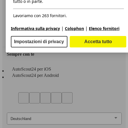
tutto o in parte.
Privacy
Lavoriamo con 263 fornitori.
Dichiarazione di Accessibilità
|
|
Informativa sulla privacy
Colophon
Elenco fornitori
Servizi
Area rivenditori
Impostazioni di privacy
Accetta tutto
Sempre con te
AutoScout24 per iOS
AutoScout24 per Android