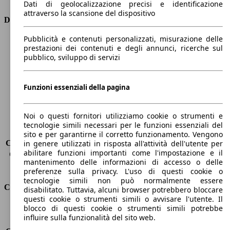
Dati di geolocalizzazione precisi e identificazione
attraverso la scansione del dispositivo
Dimensioni
Pubblicità e contenuti personalizzati, misurazione delle
Lunghezza
4670 mm
prestazioni dei contenuti e degli annunci, ricerche sul
Altezza
1480 mm
pubblico, sviluppo di servizi
Larghezza
1830 mm
Passo
2650 mm
Peso massimo
2105 kg
Funzioni essenziali della pagina
Carico massimo
-
Porte
5
Noi o questi fornitori utilizziamo cookie o strumenti e
Sedili
5
tecnologie simili necessari per le funzioni essenziali del
Carico sul tetto
-
sito e per garantirne il corretto funzionamento. Vengono
Capacità di traino (senza freni)
-
in genere utilizzati in risposta all'attività dell'utente per
abilitare funzioni importanti come l'impostazione e il
Capacità di traino (con freni)
1600 kg
mantenimento delle informazioni di accesso o delle
Volume del bagagliaio
608 - 1653 l
preferenze sulla privacy. L'uso di questi cookie o
tecnologie simili non può normalmente essere
Consumi
disabilitato. Tuttavia, alcuni browser potrebbero bloccare
questi cookie o strumenti simili o avvisare l'utente. Il
blocco di questi cookie o strumenti simili potrebbe
Emissioni di CO2*
112 g/km (komb.)
influire sulla funzionalità del sito web.
Consumo (urbano)
-