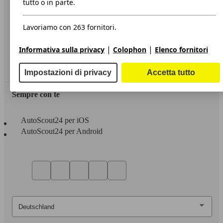
tutto o in parte.
Privacy
Lavoriamo con 263 fornitori.
Dichiarazione di Accessibilità
|
|
Informativa sulla privacy
Colophon
Elenco fornitori
Servizi
Area rivenditori
Impostazioni di privacy
Accetta tutto
Sempre con te
AutoScout24 per iOS
AutoScout24 per Android