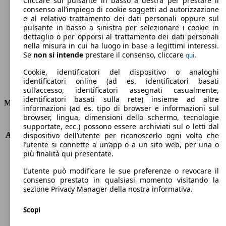
Cliccare sul pulsante in basso a destra per prestare il
consenso all’impiego di cookie soggetti ad autorizzazione
Emissioni di CO2 (combinato)*
e al relativo trattamento dei dati personali oppure sul
pulsante in basso a sinistra per selezionare i cookie in
dettaglio o per opporsi al trattamento dei dati personali
nella misura in cui ha luogo in base a legittimi interessi.
Se
non si intende
prestare il consenso, cliccare
.
qui
Ø 4.4 l/100km
Cookie, identificatori del dispositivo o analoghi
identificatori online (ad es. identificatori basati
Consumi
sull’accesso, identificatori assegnati casualmente,
identificatori basati sulla rete) insieme ad altre
Motore e Prestazioni
informazioni (ad es. tipo di browser e informazioni sul
browser, lingua, dimensioni dello schermo, tecnologie
KW (PS)
110 kW (150 PS)
supportate, ecc.) possono essere archiviati sul o letti dal
Accelerazione (0-100 km/h)
9.5s
dispositivo dell’utente per riconoscerlo ogni volta che
l’utente si connette a un’app o a un sito web, per una o
Velocità massima (km/h)
205 km/h
più finalità qui presentate.
Numero di marce
8
Coppia
370 nm
L’utente può modificare le sue preferenze o revocare il
Cilindrata
1997 ccm
consenso prestato in qualsiasi momento visitando la
sezione Privacy Manager della nostra informativa.
Carburante
Diesel
Cilindri
4
Scopi
Trasmissione
Automatico
Tipo di trazione
trazione anteriore