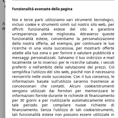
Consumo (extra-urbano)
-
Consumo (combinato)*
4.4 l/100km
Funzionalità avanzate della pagina
Classe di emissione
Euro 6
Capacità del serbatoio
47 l
Noi e terze parti utilizziamo vari strumenti tecnologici,
AutoScout24 non si assume alcuna responsabilità per la correttezza
inclusi cookie e strumenti simili sul nostro sito web, per
dei dati.
offrirti funzionalità estese del sito e garantire
un'esperienza utente migliorata. Attraverso queste
Torna su
funzionalità estese, consentiamo la personalizzazione
della nostra offerta, ad esempio, per continuare le tue
ricerche in una visita successiva, per mostrarti offerte
adatte alla tua zona o per fornire e valutare pubblicità e
Benvenuti su AutoScout24, il mercato auto europeo.
messaggi personalizzati. Salviamo il tuo indirizzo e-mail
localmente se lo inserisci per le ricerche salvate, i veicoli
preferiti o nell'ambito della valutazione dei prezzi. Ciò
Società
semplifica l'utilizzo del sito web, poiché non è necessario
reinserirlo nelle visite successive. Con il tuo consenso, le
A proposito di AutoScout24
informazioni basate sull'utilizzo saranno trasmesse ai
concessionari che contatti. Alcuni cookie/strumenti
Stampa
vengono utilizzati dai fornitori per memorizzare le
informazioni fornite durante le richieste di finanziamento
Media
per 30 giorni e per riutilizzarle automaticamente entro
tale periodo per compilare nuove richieste di
Condizioni generali
finanziamento. Senza l'utilizzo di tali cookie/strumenti,
tali funzionalità estese non possono essere utilizzate in
Informazioni