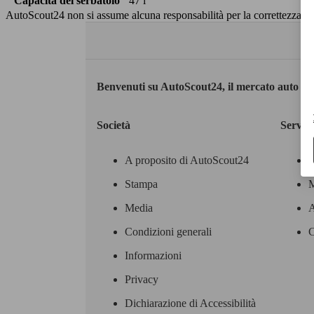
Capacità del serbatoio
47 l
AutoScout24 non si assume alcuna responsabilità per la correttezza dei
Benvenuti su AutoScout24, il mercato auto eu
Società
Servizi
A proposito di AutoScout24
Stampa
M
Media
A
Condizioni generali
C
Informazioni
Privacy
Dichiarazione di Accessibilità