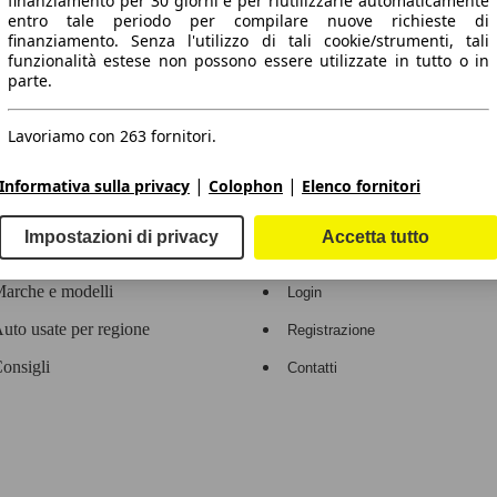
finanziamento per 30 giorni e per riutilizzarle automaticamente
entro tale periodo per compilare nuove richieste di
 dati.
finanziamento. Senza l'utilizzo di tali cookie/strumenti, tali
funzionalità estese non possono essere utilizzate in tutto o in
parte.
Lavoriamo con 263 fornitori.
ropeo.
|
|
Informativa sulla privacy
Colophon
Elenco fornitori
Area rivenditori
Impostazioni di privacy
Accetta tutto
Contatti
Servizi per i dealer
arche e modelli
Login
uto usate per regione
Registrazione
onsigli
Contatti