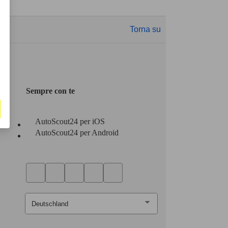
Torna su
Sempre con te
AutoScout24 per iOS
AutoScout24 per Android