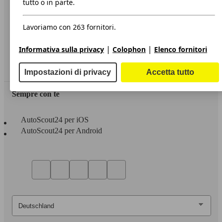
tutto o in parte.
Privacy
Lavoriamo con 263 fornitori.
Dichiarazione di Accessibilità
|
|
Informativa sulla privacy
Colophon
Elenco fornitori
Servizi
Area rivenditori
Impostazioni di privacy
Accetta tutto
Sempre con te
AutoScout24 per iOS
AutoScout24 per Android