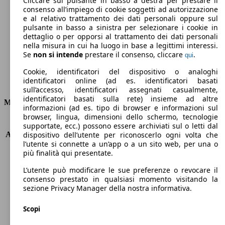
Cliccare sul pulsante in basso a destra per prestare il
consenso all’impiego di cookie soggetti ad autorizzazione
Emissioni di CO2 (combinato)*
e al relativo trattamento dei dati personali oppure sul
pulsante in basso a sinistra per selezionare i cookie in
dettaglio o per opporsi al trattamento dei dati personali
nella misura in cui ha luogo in base a legittimi interessi.
Se
non si intende
prestare il consenso, cliccare
.
qui
Ø 4.6 l/100km
Cookie, identificatori del dispositivo o analoghi
identificatori online (ad es. identificatori basati
Consumi
sull’accesso, identificatori assegnati casualmente,
identificatori basati sulla rete) insieme ad altre
Motore e Prestazioni
informazioni (ad es. tipo di browser e informazioni sul
browser, lingua, dimensioni dello schermo, tecnologie
KW (PS)
136 kW (185 PS)
supportate, ecc.) possono essere archiviati sul o letti dal
Accelerazione (0-100 km/h)
8.3s
dispositivo dell’utente per riconoscerlo ogni volta che
l’utente si connette a un’app o a un sito web, per una o
Velocità massima (km/h)
217 km/h
più finalità qui presentate.
Numero di marce
6
Coppia
400 nm
L’utente può modificare le sue preferenze o revocare il
Cilindrata
1997 ccm
consenso prestato in qualsiasi momento visitando la
sezione Privacy Manager della nostra informativa.
Carburante
Diesel
Cilindri
4
Scopi
Trasmissione
Automatico
Tipo di trazione
trazione anteriore