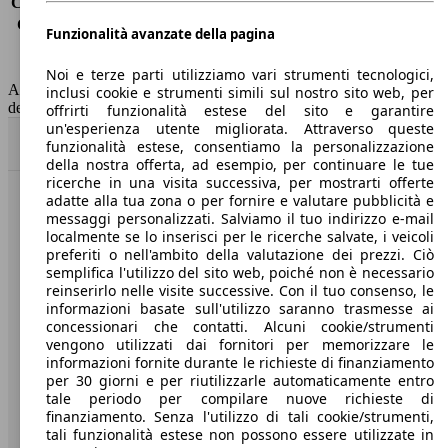
Consumo (extra-urbano)
4.2 l/100km
Consumo (combinato)*
4.6 l/100km
Funzionalità avanzate della pagina
Classe di emissione
Euro 6
Capacità del serbatoio
62 l
Noi e terze parti utilizziamo vari strumenti tecnologici,
AutoScout24 non si assume alcuna responsabilità per la correttezza
inclusi cookie e strumenti simili sul nostro sito web, per
dei dati.
offrirti funzionalità estese del sito e garantire
un'esperienza utente migliorata. Attraverso queste
Torna su
funzionalità estese, consentiamo la personalizzazione
della nostra offerta, ad esempio, per continuare le tue
ricerche in una visita successiva, per mostrarti offerte
adatte alla tua zona o per fornire e valutare pubblicità e
Benvenuti su AutoScout24, il mercato auto europeo.
messaggi personalizzati. Salviamo il tuo indirizzo e-mail
localmente se lo inserisci per le ricerche salvate, i veicoli
preferiti o nell'ambito della valutazione dei prezzi. Ciò
Società
semplifica l'utilizzo del sito web, poiché non è necessario
reinserirlo nelle visite successive. Con il tuo consenso, le
A proposito di AutoScout24
informazioni basate sull'utilizzo saranno trasmesse ai
concessionari che contatti. Alcuni cookie/strumenti
Stampa
vengono utilizzati dai fornitori per memorizzare le
informazioni fornite durante le richieste di finanziamento
Media
per 30 giorni e per riutilizzarle automaticamente entro
tale periodo per compilare nuove richieste di
Condizioni generali
finanziamento. Senza l'utilizzo di tali cookie/strumenti,
tali funzionalità estese non possono essere utilizzate in
Informazioni