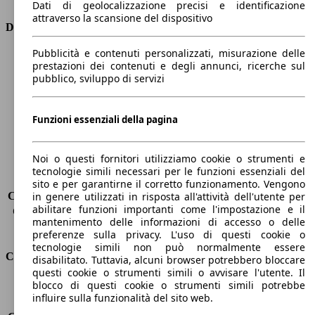
Dati di geolocalizzazione precisi e identificazione
attraverso la scansione del dispositivo
Dimensioni
Pubblicità e contenuti personalizzati, misurazione delle
Lunghezza
4560 mm
prestazioni dei contenuti e degli annunci, ricerche sul
Altezza
1510 mm
pubblico, sviluppo di servizi
Larghezza
1820 mm
Passo
2650 mm
Peso massimo
-
Funzioni essenziali della pagina
Carico massimo
-
Porte
5
Noi o questi fornitori utilizziamo cookie o strumenti e
Sedili
5
tecnologie simili necessari per le funzioni essenziali del
Carico sul tetto
-
sito e per garantirne il corretto funzionamento. Vengono
Capacità di traino (senza freni)
-
in genere utilizzati in risposta all'attività dell'utente per
abilitare funzioni importanti come l'impostazione e il
Capacità di traino (con freni)
-
mantenimento delle informazioni di accesso o delle
Volume del bagagliaio
476 - 1516 l
preferenze sulla privacy. L'uso di questi cookie o
tecnologie simili non può normalmente essere
Consumi
disabilitato. Tuttavia, alcuni browser potrebbero bloccare
questi cookie o strumenti simili o avvisare l'utente. Il
blocco di questi cookie o strumenti simili potrebbe
Emissioni di CO2*
119 g/km (komb.)
influire sulla funzionalità del sito web.
Consumo (urbano)
5.3 l/100km