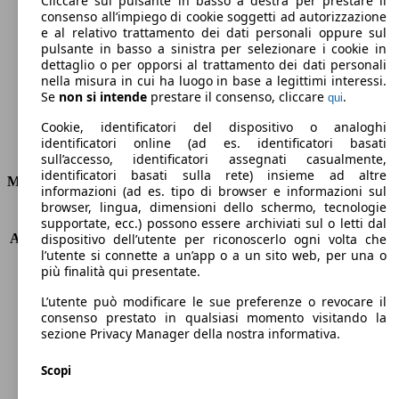
Cliccare sul pulsante in basso a destra per prestare il
consenso all’impiego di cookie soggetti ad autorizzazione
Emissioni di CO2 (combinato)*
e al relativo trattamento dei dati personali oppure sul
pulsante in basso a sinistra per selezionare i cookie in
dettaglio o per opporsi al trattamento dei dati personali
nella misura in cui ha luogo in base a legittimi interessi.
Se
non si intende
prestare il consenso, cliccare
.
qui
Ø 4.4 l/100km
Cookie, identificatori del dispositivo o analoghi
identificatori online (ad es. identificatori basati
Consumi
sull’accesso, identificatori assegnati casualmente,
identificatori basati sulla rete) insieme ad altre
Motore e Prestazioni
informazioni (ad es. tipo di browser e informazioni sul
browser, lingua, dimensioni dello schermo, tecnologie
KW (PS)
110 kW (150 PS)
supportate, ecc.) possono essere archiviati sul o letti dal
Accelerazione (0-100 km/h)
8.9s
dispositivo dell’utente per riconoscerlo ogni volta che
l’utente si connette a un’app o a un sito web, per una o
Velocità massima (km/h)
210 km/h
più finalità qui presentate.
Numero di marce
6
Coppia
370 nm
L’utente può modificare le sue preferenze o revocare il
Cilindrata
1997 ccm
consenso prestato in qualsiasi momento visitando la
sezione Privacy Manager della nostra informativa.
Carburante
Diesel
Cilindri
4
Scopi
Trasmissione
Automatico
Tipo di trazione
trazione anteriore