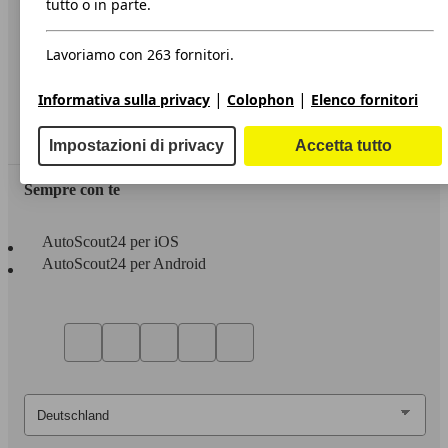
tutto o in parte.
Privacy
Lavoriamo con 263 fornitori.
Dichiarazione di Accessibilità
|
|
Informativa sulla privacy
Colophon
Elenco fornitori
Servizi
Area rivenditori
Impostazioni di privacy
Accetta tutto
Sempre con te
AutoScout24 per iOS
AutoScout24 per Android