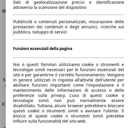
Dati di geolocalizzazione precisi e identificazione
attraverso la scansione del dispositivo
Dimensioni
Pubblicità e contenuti personalizzati, misurazione delle
Lunghezza
4560 mm
prestazioni dei contenuti e degli annunci, ricerche sul
Altezza
1510 mm
pubblico, sviluppo di servizi
Larghezza
1820 mm
Passo
2650 mm
Peso massimo
-
Funzioni essenziali della pagina
Carico massimo
-
Porte
5
Noi o questi fornitori utilizziamo cookie o strumenti e
Sedili
5
tecnologie simili necessari per le funzioni essenziali del
Carico sul tetto
-
sito e per garantirne il corretto funzionamento. Vengono
Capacità di traino (senza freni)
-
in genere utilizzati in risposta all'attività dell'utente per
abilitare funzioni importanti come l'impostazione e il
Capacità di traino (con freni)
1800 kg
mantenimento delle informazioni di accesso o delle
Volume del bagagliaio
476 - 1516 l
preferenze sulla privacy. L'uso di questi cookie o
tecnologie simili non può normalmente essere
Consumi
disabilitato. Tuttavia, alcuni browser potrebbero bloccare
questi cookie o strumenti simili o avvisare l'utente. Il
blocco di questi cookie o strumenti simili potrebbe
Emissioni di CO2*
115 g/km (komb.)
influire sulla funzionalità del sito web.
Consumo (urbano)
5.2 l/100km