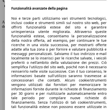
Consumo (extra-urbano)
4.0 l/100km
Consumo (combinato)*
4.4 l/100km
Funzionalità avanzate della pagina
Classe di emissione
Euro 6
Capacità del serbatoio
53 l
Noi e terze parti utilizziamo vari strumenti tecnologici,
AutoScout24 non si assume alcuna responsabilità per la correttezza
inclusi cookie e strumenti simili sul nostro sito web, per
dei dati.
offrirti funzionalità estese del sito e garantire
un'esperienza utente migliorata. Attraverso queste
Torna su
funzionalità estese, consentiamo la personalizzazione
della nostra offerta, ad esempio, per continuare le tue
ricerche in una visita successiva, per mostrarti offerte
adatte alla tua zona o per fornire e valutare pubblicità e
Benvenuti su AutoScout24, il mercato auto europeo.
messaggi personalizzati. Salviamo il tuo indirizzo e-mail
localmente se lo inserisci per le ricerche salvate, i veicoli
preferiti o nell'ambito della valutazione dei prezzi. Ciò
Società
semplifica l'utilizzo del sito web, poiché non è necessario
reinserirlo nelle visite successive. Con il tuo consenso, le
A proposito di AutoScout24
informazioni basate sull'utilizzo saranno trasmesse ai
concessionari che contatti. Alcuni cookie/strumenti
Stampa
vengono utilizzati dai fornitori per memorizzare le
informazioni fornite durante le richieste di finanziamento
Media
per 30 giorni e per riutilizzarle automaticamente entro
tale periodo per compilare nuove richieste di
Condizioni generali
finanziamento. Senza l'utilizzo di tali cookie/strumenti,
tali funzionalità estese non possono essere utilizzate in
Informazioni