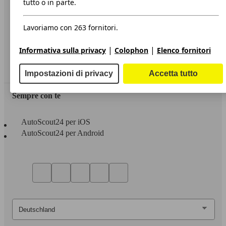
tutto o in parte.
Privacy
Lavoriamo con 263 fornitori.
Dichiarazione di Accessibilità
|
|
Informativa sulla privacy
Colophon
Elenco fornitori
Servizi
Area rivenditori
Impostazioni di privacy
Accetta tutto
Sempre con te
AutoScout24 per iOS
AutoScout24 per Android