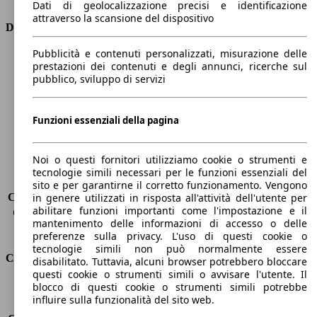
Dati di geolocalizzazione precisi e identificazione
attraverso la scansione del dispositivo
Dimensioni
Pubblicità e contenuti personalizzati, misurazione delle
Lunghezza
4560 mm
prestazioni dei contenuti e degli annunci, ricerche sul
Altezza
1510 mm
pubblico, sviluppo di servizi
Larghezza
1820 mm
Passo
2650 mm
Peso massimo
-
Funzioni essenziali della pagina
Carico massimo
-
Porte
5
Noi o questi fornitori utilizziamo cookie o strumenti e
Sedili
5
tecnologie simili necessari per le funzioni essenziali del
Carico sul tetto
-
sito e per garantirne il corretto funzionamento. Vengono
Capacità di traino (senza freni)
-
in genere utilizzati in risposta all'attività dell'utente per
abilitare funzioni importanti come l'impostazione e il
Capacità di traino (con freni)
1800 kg
mantenimento delle informazioni di accesso o delle
Volume del bagagliaio
476 - 1516 l
preferenze sulla privacy. L'uso di questi cookie o
tecnologie simili non può normalmente essere
Consumi
disabilitato. Tuttavia, alcuni browser potrebbero bloccare
questi cookie o strumenti simili o avvisare l'utente. Il
blocco di questi cookie o strumenti simili potrebbe
Emissioni di CO2*
105 g/km (komb.)
influire sulla funzionalità del sito web.
Consumo (urbano)
4.7 l/100km