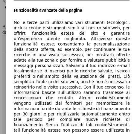
Consumo (extra-urbano)
3.7 l/100km
Consumo (combinato)*
4.0 l/100km
Funzionalità avanzate della pagina
Classe di emissione
Euro 6
Capacità del serbatoio
53 l
Noi e terze parti utilizziamo vari strumenti tecnologici,
AutoScout24 non si assume alcuna responsabilità per la correttezza
inclusi cookie e strumenti simili sul nostro sito web, per
dei dati.
offrirti funzionalità estese del sito e garantire
un'esperienza utente migliorata. Attraverso queste
Torna su
funzionalità estese, consentiamo la personalizzazione
della nostra offerta, ad esempio, per continuare le tue
ricerche in una visita successiva, per mostrarti offerte
adatte alla tua zona o per fornire e valutare pubblicità e
Benvenuti su AutoScout24, il mercato auto europeo.
messaggi personalizzati. Salviamo il tuo indirizzo e-mail
localmente se lo inserisci per le ricerche salvate, i veicoli
preferiti o nell'ambito della valutazione dei prezzi. Ciò
Società
semplifica l'utilizzo del sito web, poiché non è necessario
reinserirlo nelle visite successive. Con il tuo consenso, le
A proposito di AutoScout24
informazioni basate sull'utilizzo saranno trasmesse ai
concessionari che contatti. Alcuni cookie/strumenti
Stampa
vengono utilizzati dai fornitori per memorizzare le
informazioni fornite durante le richieste di finanziamento
Media
per 30 giorni e per riutilizzarle automaticamente entro
tale periodo per compilare nuove richieste di
Condizioni generali
finanziamento. Senza l'utilizzo di tali cookie/strumenti,
tali funzionalità estese non possono essere utilizzate in
Informazioni