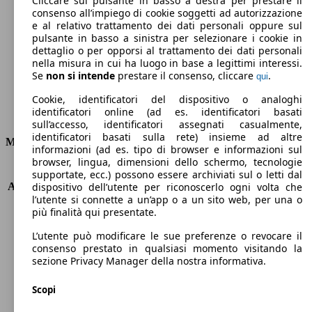
Cliccare sul pulsante in basso a destra per prestare il
consenso all’impiego di cookie soggetti ad autorizzazione
Emissioni di CO2 (combinato)*
e al relativo trattamento dei dati personali oppure sul
pulsante in basso a sinistra per selezionare i cookie in
dettaglio o per opporsi al trattamento dei dati personali
nella misura in cui ha luogo in base a legittimi interessi.
Se
non si intende
prestare il consenso, cliccare
.
qui
Ø 4.0 l/100km
Cookie, identificatori del dispositivo o analoghi
identificatori online (ad es. identificatori basati
Consumi
sull’accesso, identificatori assegnati casualmente,
identificatori basati sulla rete) insieme ad altre
Motore e Prestazioni
informazioni (ad es. tipo di browser e informazioni sul
browser, lingua, dimensioni dello schermo, tecnologie
KW (PS)
110 kW (150 PS)
supportate, ecc.) possono essere archiviati sul o letti dal
Accelerazione (0-100 km/h)
9.0s
dispositivo dell’utente per riconoscerlo ogni volta che
l’utente si connette a un’app o a un sito web, per una o
Velocità massima (km/h)
210 km/h
più finalità qui presentate.
Numero di marce
6
Coppia
370 nm
L’utente può modificare le sue preferenze o revocare il
Cilindrata
1997 ccm
consenso prestato in qualsiasi momento visitando la
sezione Privacy Manager della nostra informativa.
Carburante
Diesel
Cilindri
4
Scopi
Trasmissione
Manuale
Tipo di trazione
trazione anteriore