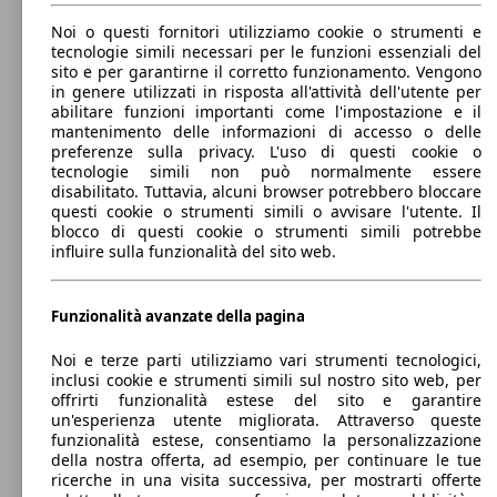
48 KW
Ø 6.
i10 1.0 Advanced econext Gpl
(65 PS)
l/10
Noi o questi fornitori utilizziamo cookie o strumenti e
tecnologie simili necessari per le funzioni essenziali del
49 KW
sito e per garantirne il corretto funzionamento. Vengono
i10 1.0 mpi Connectline 67cv
(67 PS)
in genere utilizzati in risposta all'attività dell'utente per
abilitare funzioni importanti come l'impostazione e il
mantenimento delle informazioni di accesso o delle
preferenze sulla privacy. L'uso di questi cookie o
tecnologie simili non può normalmente essere
48 KW
Ø 6.
i10 1.0 Tech Connect Pack econext Gpl
disabilitato. Tuttavia, alcuni browser potrebbero bloccare
(65 PS)
l/10
questi cookie o strumenti simili o avvisare l'utente. Il
blocco di questi cookie o strumenti simili potrebbe
City car
49 KW
2013 - 2017
Hyundai
i10 2014 Benzina
influire sulla funzionalità del sito web.
i10 1.0 mpi Connectline 67cv auto
(67 PS)
Benzina
Dimensioni (L/l/A):
da 3670 x 1660 x 1500 mm
Funzionalità avanzate della pagina
Potenza:
Model Version
49 - 64 KW (67 - 87 PS)
48 KW
Ø 6.
Noi e terze parti utilizziamo vari strumenti tecnologici,
i10 1.0 Tech econext Gpl
Porte:
(65 PS)
l/10
inclusi cookie e strumenti simili sul nostro sito web, per
5
offrirti funzionalità estese del sito e garantire
Sedili:
49 KW
un'esperienza utente migliorata. Attraverso queste
Leistung
Ver
i10 1.0 mpi Connectline Navi Pack
5
(67 PS)
funzionalità estese, consentiamo la personalizzazione
Bagagliaio:
della nostra offerta, ad esempio, per continuare le tue
228 - 1046 Litri
ricerche in una visita successiva, per mostrarti offerte
Capacità di traino: