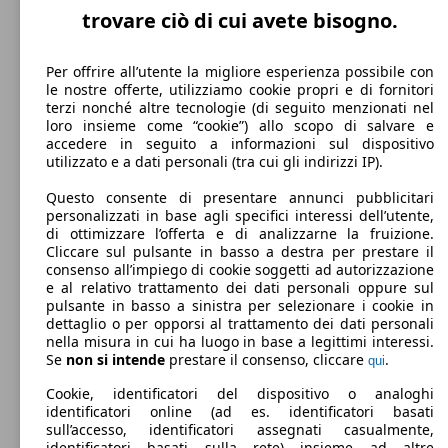
trovare ciò di cui avete bisogno.
Per offrire all’utente la migliore esperienza possibile con
48 KW
le nostre offerte, utilizziamo cookie propri e di fornitori
i10 1.0 econext Gpl Connectline
(65 PS)
terzi nonché altre tecnologie (di seguito menzionati nel
loro insieme come “cookie”) allo scopo di salvare e
accedere in seguito a informazioni sul dispositivo
utilizzato e a dati personali (tra cui gli indirizzi IP).
Questo consente di presentare annunci pubblicitari
personalizzati in base agli specifici interessi dell’utente,
di ottimizzare l’offerta e di analizzarne la fruizione.
48 KW
Cliccare sul pulsante in basso a destra per prestare il
i10 1.0 econext Gpl Connectline Navi Pack
(65 PS)
consenso all’impiego di cookie soggetti ad autorizzazione
e al relativo trattamento dei dati personali oppure sul
pulsante in basso a sinistra per selezionare i cookie in
dettaglio o per opporsi al trattamento dei dati personali
nella misura in cui ha luogo in base a legittimi interessi.
Se
non si intende
prestare il consenso, cliccare
.
qui
Cookie, identificatori del dispositivo o analoghi
48 KW
i10 1.0 econext Gpl Prime
identificatori online (ad es. identificatori basati
(65 PS)
City car
Dal 2016
Hyundai
i10 2017 Benzina
sull’accesso, identificatori assegnati casualmente,
identificatori basati sulla rete) insieme ad altre