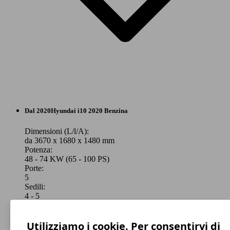
City car
Dal 2020
Hyundai
i10 2020 Benzina
GPL
Dimensioni (L/l/A):
da 3670 x 1680 x 1480 mm
Potenza:
Model Version
48 - 74 KW (65 - 100 PS)
Porte:
5
Sedili:
Leistung
Ver
4 - 5
Bagagliaio:
252 - 1050 Litri
Mostra versioni
Utilizziamo i cookie. Per consentirvi di