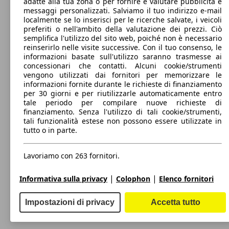
adatte alla tua zona o per fornire e valutare pubblicità e
0 - 700 kg
messaggi personalizzati. Salviamo il tuo indirizzo e-mail
Mostra versioni
i10 1.0 ecopack Advanced Plus Pack econext
48 KW
Ø 5.
localmente se lo inserisci per le ricerche salvate, i veicoli
Gpl
(65 PS)
l/10
preferiti o nell'ambito della valutazione dei prezzi. Ciò
semplifica l'utilizzo del sito web, poiché non è necessario
49 KW
49 KW
Ø 5.
reinserirlo nelle visite successive. Con il tuo consenso, le
i10 1.0 mpi Connectline Navi Pack auto
i10 1.0 Advanced
(67 PS)
(67 PS)
l/10
informazioni basate sull'utilizzo saranno trasmesse ai
concessionari che contatti. Alcuni cookie/strumenti
vengono utilizzati dai fornitori per memorizzare le
informazioni fornite durante le richieste di finanziamento
per 30 giorni e per riutilizzarle automaticamente entro
48 KW
Ø 5.
i10 1.0 ecopack Advanced econext Gpl
tale periodo per compilare nuove richieste di
(65 PS)
l/10
finanziamento. Senza l'utilizzo di tali cookie/strumenti,
tali funzionalità estese non possono essere utilizzate in
49 KW
49 KW
Ø 5.
i10 1.0 mpi Prime 67cv
tutto o in parte.
i10 1.0 Advanced Go! Pack
(67 PS)
(67 PS)
l/10
Lavoriamo con 263 fornitori.
Benzina
|
|
Model Version
Informativa sulla privacy
Colophon
Elenco fornitori
Impostazioni di privacy
Accetta tutto
49 KW
49 KW
Ø 5.
i10 1.0 mpi Prime 67cv auto
i10 1.0 Advanced Plus Pack
(67 PS)
(67 PS)
l/10
Leistung
Ver