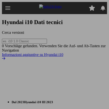
Passa
al
contenuto
principale
Hyundai i10
Dati tecnici
Cerca versioni
0 Vorschläge gefunden. Verwenden Sie die Auf- und Ab-Tasten zur
Navigation
Informazioni aggiuntive su Hyundai i10
Dal 2023
Hyundai
i10 III 2023