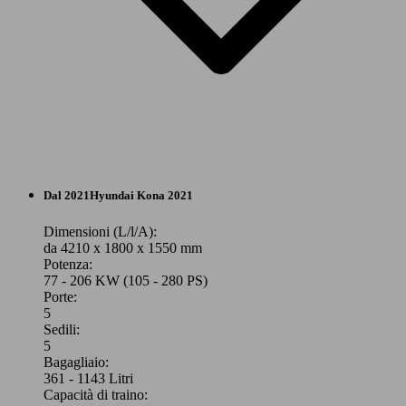
SUV/Fuoristrada/Pick-up
Dal 2021
Hyundai
Kona 2021
Elettrica/Benzina
Dimensioni (L/l/A):
da 4210 x 1800 x 1550 mm
Potenza:
Model Version
77 - 206 KW (105 - 280 PS)
Porte:
5
Sedili:
Leistung
Ver
5
Bagagliaio:
361 - 1143 Litri
Capacità di traino: