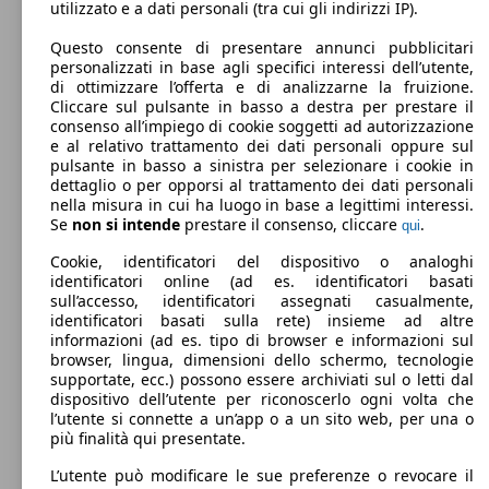
utilizzato e a dati personali (tra cui gli indirizzi IP).
Kona 1.0 t-gdi 48V NLine Safety Pack 2wd
88 KW
Questo consente di presentare annunci pubblicitari
120cv imt
(120 PS)
personalizzati in base agli specifici interessi dell’utente,
di ottimizzare l’offerta e di analizzarne la fruizione.
Cliccare sul pulsante in basso a destra per prestare il
consenso all’impiego di cookie soggetti ad autorizzazione
e al relativo trattamento dei dati personali oppure sul
77 KW
Kona 1.6 gdi hev N Line 2wd 141cv dct
pulsante in basso a sinistra per selezionare i cookie in
(105 PS)
dettaglio o per opporsi al trattamento dei dati personali
nella misura in cui ha luogo in base a legittimi interessi.
88 KW
Se
non si intende
prestare il consenso, cliccare
.
Kona 1.0 t-gdi 48V NLine+ 2wd 120cv imt
qui
(120 PS)
SUV/Fuoristrada/Pick-up
Dal 2018
Hyundai
Kona Diesel
Cookie, identificatori del dispositivo o analoghi
identificatori online (ad es. identificatori basati
Elettrica
Dimensioni (L/l/A):
sull’accesso, identificatori assegnati casualmente,
da 4170 x 1800 x 1550 mm
identificatori basati sulla rete) insieme ad altre
Kona 1.6 gdi hev N Line Tech Pack 2wd
77 KW
Potenza:
Model Version
informazioni (ad es. tipo di browser e informazioni sul
141cv dct
(105 PS)
85 - 100 KW (115 - 136 PS)
browser, lingua, dimensioni dello schermo, tecnologie
Porte:
supportate, ecc.) possono essere archiviati sul o letti dal
5
Kona 1.0 t-gdi 48V NLine+ Techno Pack 2wd
88 KW
dispositivo dell’utente per riconoscerlo ogni volta che
Sedili:
120cv imt
(120 PS)
Leistung
Ver
l’utente si connette a un’app o a un sito web, per una o
5
più finalità qui presentate.
Bagagliaio:
361 - 1143 Litri
L’utente può modificare le sue preferenze o revocare il
Capacità di traino: