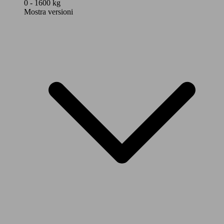
0 - 1600 kg
Mostra versioni
88 KW
Kona 1.0 t-gdi 48V N Line 2wd 120cv mt
(120 PS)
Kona 1.0 t-gdi 48V N Line Tech Pack 2wd
88 KW
120cv mt
(120 PS)
88 KW
Kona 1.0 t-gdi 48V X Class 2wd 120cv mt
(120 PS)