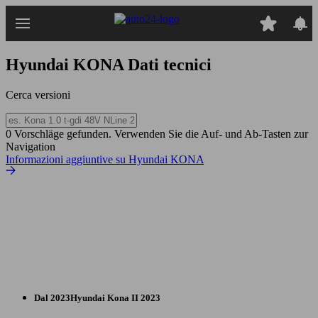
Passa
al
contenuto
principale
Hyundai KONA
Dati tecnici
Cerca versioni
0 Vorschläge gefunden. Verwenden Sie die Auf- und Ab-Tasten zur
Navigation
Informazioni aggiuntive su Hyundai KONA
Dal 2023
Hyundai
Kona II 2023