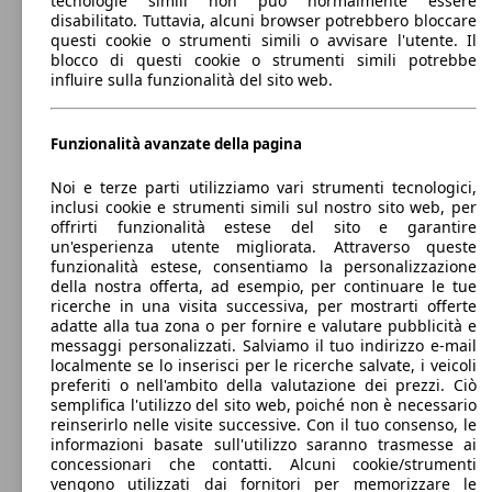
tecnologie simili non può normalmente essere
SUV/Fuoristrada/Pick-up
disabilitato. Tuttavia, alcuni browser potrebbero bloccare
Dal 2018
Hyundai
Kona Electric
77 KW
questi cookie o strumenti simili o avvisare l'utente. Il
Kona 1.6 gdi hev X Line 2wd 141cv dct
(105 PS)
blocco di questi cookie o strumenti simili potrebbe
Diesel
Dimensioni (L/l/A):
influire sulla funzionalità del sito web.
da 4180 x 1800 x 1570 mm
88 KW
Potenza:
Model Version
Kona 1.0 t-gdi 48V Xline+ 2wd 120cv imt
(120 PS)
26 - 28 KW (36 - 38 PS)
28 KW
Kona 64 kWh EV Xline
Porte:
Funzionalità avanzate della pagina
(38 PS)
5
Sedili:
Noi e terze parti utilizziamo vari strumenti tecnologici,
Leistung
Ver
5
inclusi cookie e strumenti simili sul nostro sito web, per
Kona 1.6 gdi hev X Line Tech Pack 2wd
77 KW
Bagagliaio:
offrirti funzionalità estese del sito e garantire
141cv dct
(105 PS)
332 - 1114 Litri
un'esperienza utente migliorata. Attraverso queste
Capacità di traino:
funzionalità estese, consentiamo la personalizzazione
88 KW
0 - 300 kg
Kona 1.0 t-gdi 48V Xtech 2wd 120cv imt
della nostra offerta, ad esempio, per continuare le tue
(120 PS)
Mostra versioni
ricerche in una visita successiva, per mostrarti offerte
3 Mostra altre versioni
adatte alla tua zona o per fornire e valutare pubblicità e
messaggi personalizzati. Salviamo il tuo indirizzo e-mail
localmente se lo inserisci per le ricerche salvate, i veicoli
85 KW
Ø 4.
Kona 1.6 crdi Classic 2wd 115cv
preferiti o nell'ambito della valutazione dei prezzi. Ciò
(115 PS)
l/10
semplifica l'utilizzo del sito web, poiché non è necessario
reinserirlo nelle visite successive. Con il tuo consenso, le
informazioni basate sull'utilizzo saranno trasmesse ai
88 KW
Kona 1.0 t-gdi 48V Xtech+ 2wd 120cv imt
concessionari che contatti. Alcuni cookie/strumenti
(120 PS)
vengono utilizzati dai fornitori per memorizzare le