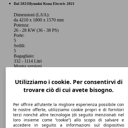
SUV/Fuoristrada/Pick-up
Dal 2021
Hyundai
Kona Electric 2021
Elettrica/Benzina
Dimensioni (L/l/A):
da 4210 x 1800 x 1570 mm
Potenza:
Model Version
26 - 28 KW (36 - 38 PS)
Kona 1.0 t-gdi 48V X Class Comfort Pack
88 KW
Porte:
2wd 120cv mt
(120 PS)
5
Sedili:
Leistung
Ver
5
Bagagliaio:
332 - 1114 Litri
Mostra versioni
88 KW
Kona 1.0 t-gdi 48V X Line 2wd 120cv mt
Utilizziamo i cookie. Per consentirvi di
(120 PS)
trovare ciò di cui avete bisogno.
88 KW
Kona 1.0 t-gdi 48V NLine 2wd 120cv imt
(120 PS)
Per offrire all’utente la migliore esperienza possibile con
le nostre offerte, utilizziamo cookie propri e di fornitori
terzi nonché altre tecnologie (di seguito menzionati nel
loro insieme come “cookie”) allo scopo di salvare e
Kona 1.0 t-gdi 48V X Line Tech Pack 2wd
88 KW
accedere in seguito a informazioni sul dispositivo
120cv mt
(120 PS)