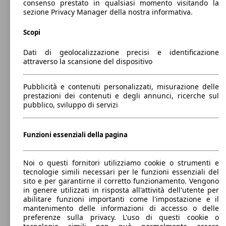
77 KW
consenso prestato in qualsiasi momento visitando la
0 - 1250 kg
Kona 1.6 gdi hev X Class 2wd 141cv dct
(105 PS)
sezione Privacy Manager della nostra informativa.
Mostra versioni
Scopi
88 KW
Kona 1.0 t-gdi 48V Xline 2wd 120cv imt
(120 PS)
26 KW
Kona 39 kWh EV Xline
Dati di geolocalizzazione precisi e identificazione
(36 PS)
attraverso la scansione del dispositivo
Kona 1.6 gdi hev X Class Premium Pack 2wd
77 KW
Pubblicità e contenuti personalizzati, misurazione delle
141cv dct
(105 PS)
prestazioni dei contenuti e degli annunci, ricerche sul
pubblico, sviluppo di servizi
Kona 1.0 t-gdi 48V Xline Safety Pack 2wd
88 KW
120cv imt
(120 PS)
26 KW
Kona 39 kWh EV Xtech City
(36 PS)
Funzioni essenziali della pagina
Kona 1.6 gdi hev X Class Tech Pack 2wd
77 KW
Noi o questi fornitori utilizziamo cookie o strumenti e
141cv dct
(105 PS)
tecnologie simili necessari per le funzioni essenziali del
sito e per garantirne il corretto funzionamento. Vengono
in genere utilizzati in risposta all'attività dell'utente per
Kona 1.0 t-gdi 48V Xline Style Pack 2wd
88 KW
abilitare funzioni importanti come l'impostazione e il
120cv imt
(120 PS)
28 KW
mantenimento delle informazioni di accesso o delle
Kona 64 kWh EV Xclass
(38 PS)
preferenze sulla privacy. L'uso di questi cookie o