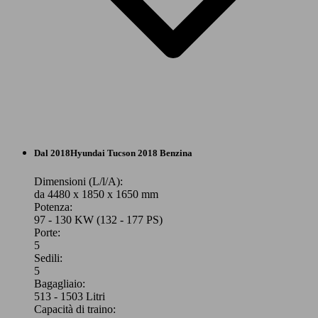
SUV/Fuoristrada/Pick-up
Dal 2018
Hyundai
Tucson 2018 Benzina
Elettrica/Diesel
Dimensioni (L/l/A):
da 4480 x 1850 x 1650 mm
Potenza:
Model Version
97 - 130 KW (132 - 177 PS)
Porte:
5
Sedili:
Leistung
Ver
5
Bagagliaio:
513 - 1503 Litri
Capacità di traino: