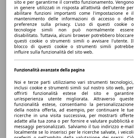
100 KW
sito e per garantirne il corretto funzionamento. Vengono
513 - 1503 Litri
Tucson 1.6 crdi 48V Xline 2wd imt
(136 PS)
in genere utilizzati in risposta all'attività dell'utente per
Capacità di traino:
abilitare funzioni importanti come l'impostazione e il
0 - 1900 kg
mantenimento delle informazioni di accesso o delle
Mostra versioni
97 KW
Ø 6.
Tucson 1.6 gdi Xline 2wd 132cv
preferenze sulla privacy. L'uso di questi cookie o
(132 PS)
l/10
tecnologie simili non può normalmente essere
disabilitato. Tuttavia, alcuni browser potrebbero bloccare
Tucson 1.6 crdi 48V Exellence 2wd 136cv dct
100 KW
Ø 4.
questi cookie o strumenti simili o avvisare l'utente. Il
my20
(136 PS)
l/10
blocco di questi cookie o strumenti simili potrebbe
Tucson 1.6 crdi 48V Xline Hyundai Smart
100 KW
influire sulla funzionalità del sito web.
Sense+ Advanced 2wd
(136 PS)
97 KW
Ø 6.
Funzionalità avanzate della pagina
Tucson 1.6 gdi Xline Safety Pack 2wd 132cv
(132 PS)
l/10
Noi e terze parti utilizziamo vari strumenti tecnologici,
Tucson 1.6 crdi 48V Exellence 2wd 136cv
100 KW
Ø 4.
inclusi cookie e strumenti simili sul nostro sito web, per
my20
(136 PS)
l/10
offrirti funzionalità estese del sito e garantire
un'esperienza utente migliorata. Attraverso queste
100 KW
Tucson 1.6 crdi 48V Xtech 2wd imt
funzionalità estese, consentiamo la personalizzazione
(136 PS)
della nostra offerta, ad esempio, per continuare le tue
ricerche in una visita successiva, per mostrarti offerte
97 KW
Ø 6.
Tucson 1.6 gdi Xline Techno Pack 2wd 132cv
adatte alla tua zona o per fornire e valutare pubblicità e
(132 PS)
l/10
messaggi personalizzati. Salviamo il tuo indirizzo e-mail
localmente se lo inserisci per le ricerche salvate, i veicoli
Tucson 1.6 crdi 48V Exellence 4wd 136cv dct
100 KW
Ø 4.
preferiti o nell'ambito della valutazione dei prezzi. Ciò