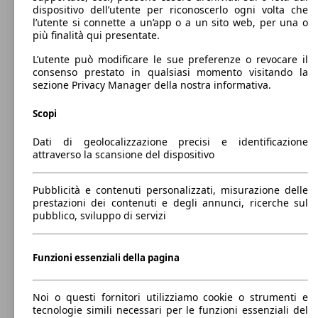
dispositivo dell’utente per riconoscerlo ogni volta che
l’utente si connette a un’app o a un sito web, per una o
Tucson 1.6 gdi NLine Safety&Sound Pack
97 KW
Ø 6.
più finalità qui presentate.
2wd 132cv
(132 PS)
l/10
L’utente può modificare le sue preferenze o revocare il
consenso prestato in qualsiasi momento visitando la
sezione Privacy Manager della nostra informativa.
Tucson 1.6 crdi 48V NLine Hyundai Smart
100 KW
Sense+ Advanced 2wd
(136 PS)
Scopi
97 KW
Ø 7.
Dati di geolocalizzazione precisi e identificazione
Tucson 1.6 gdi Xadvanced 2wd 132cv
(132 PS)
l/10
attraverso la scansione del dispositivo
SUV/Fuoristrada/Pick-up
Dal 2015
Hyundai
Tucson 2015 Benzina
Pubblicità e contenuti personalizzati, misurazione delle
prestazioni dei contenuti e degli annunci, ricerche sul
100 KW
Elettrica/Diesel
Dimensioni (L/l/A):
pubblico, sviluppo di servizi
Tucson 1.6 crdi 48V Xline 2wd dct
(136 PS)
da 4480 x 1850 x 1650 mm
Potenza:
Model Version
97 - 130 KW (132 - 177 PS)
97 KW
Ø 6.
Funzioni essenziali della pagina
Tucson 1.6 gdi Xadvanced 2wd 132cv my20
Porte:
(132 PS)
l/10
5
Sedili:
Leistung
Ver
Noi o questi fornitori utilizziamo cookie o strumenti e
5
tecnologie simili necessari per le funzioni essenziali del
Bagagliaio: