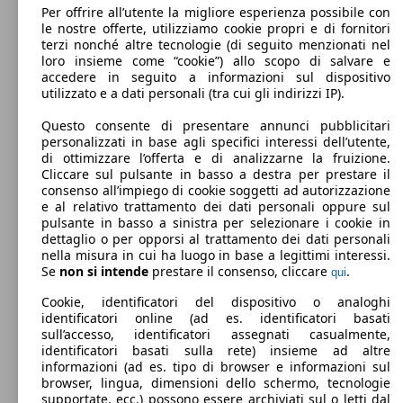
SUV/Fuoristrada/Pick-up
Per offrire all’utente la migliore esperienza possibile con
Dal 2018
Hyundai
Tucson 2018 Diesel
le nostre offerte, utilizziamo cookie propri e di fornitori
terzi nonché altre tecnologie (di seguito menzionati nel
Benzina
Dimensioni (L/l/A):
loro insieme come “cookie”) allo scopo di salvare e
da 4480 x 1850 x 1650 mm
accedere in seguito a informazioni sul dispositivo
Potenza:
Model Version
utilizzato e a dati personali (tra cui gli indirizzi IP).
85 - 136 KW (115 - 185 PS)
Tucson 1.6 crdi 48V Exellence Lounge Pack
100 KW
Porte:
2wd imt
(136 PS)
Questo consente di presentare annunci pubblicitari
5
personalizzati in base agli specifici interessi dell’utente,
Sedili:
Leistung
Ver
di ottimizzare l’offerta e di analizzarne la fruizione.
5
Cliccare sul pulsante in basso a destra per prestare il
Bagagliaio:
consenso all’impiego di cookie soggetti ad autorizzazione
513 - 1503 Litri
e al relativo trattamento dei dati personali oppure sul
Capacità di traino:
pulsante in basso a sinistra per selezionare i cookie in
0 - 1900 kg
dettaglio o per opporsi al trattamento dei dati personali
Mostra versioni
100 KW
Tucson 1.6 crdi 48V NLine 2wd dct
nella misura in cui ha luogo in base a legittimi interessi.
(136 PS)
Se
non si intende
prestare il consenso, cliccare
.
qui
97 KW
Ø 6.
Cookie, identificatori del dispositivo o analoghi
Tucson 1.6 gdi NLine 2wd 132cv
(132 PS)
l/10
identificatori online (ad es. identificatori basati
sull’accesso, identificatori assegnati casualmente,
identificatori basati sulla rete) insieme ad altre
informazioni (ad es. tipo di browser e informazioni sul
browser, lingua, dimensioni dello schermo, tecnologie
100 KW
Tucson 1.6 crdi 48V NLine 2wd imt
supportate, ecc.) possono essere archiviati sul o letti dal
(136 PS)