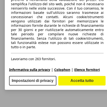
my20
(136 PS)
l/10
semplifica l'utilizzo del sito web, poiché non è necessario
Tucson 1.6 crdi 48V Xtech Hyundai Smart
100 KW
reinserirlo nelle visite successive. Con il tuo consenso, le
Sense+ 2wd imt
(136 PS)
SUV/Fuoristrada/Pick-up
informazioni basate sull'utilizzo saranno trasmesse ai
Dal 2015
Hyundai
Tucson 2015 Diesel
concessionari che contatti. Alcuni cookie/strumenti
vengono utilizzati dai fornitori per memorizzare le
97 KW
Ø 7.
Benzina
Dimensioni (L/l/A):
Tucson 1.6 gdi Xtech 2wd 132cv
informazioni fornite durante le richieste di finanziamento
(132 PS)
l/10
da 4480 x 1850 x 1650 mm
per 30 giorni e per riutilizzarle automaticamente entro
Potenza:
2 Mostra altre versioni
Model Version
tale periodo per compilare nuove richieste di
85 - 136 KW (115 - 185 PS)
Tucson 1.6 crdi 48V Exellence Leather Pack
100 KW
Ø 4.
finanziamento. Senza l'utilizzo di tali cookie/strumenti,
Porte:
2wd 136cv dct my2
(136 PS)
l/10
tali funzionalità estese non possono essere utilizzate in
5
tutto o in parte.
Sedili:
Leistung
Ver
5
Bagagliaio:
Lavoriamo con 263 fornitori.
97 KW
Ø 6.
513 - 1503 Litri
Tucson 1.6 gdi Xtech 2wd 132cv my20
(132 PS)
l/10
Capacità di traino:
|
|
0 - 2200 kg
Informativa sulla privacy
Colophon
Elenco fornitori
Mostra versioni
Tucson 1.6 crdi 48V Exellence Leather Pack
100 KW
Ø 4.
Diesel
2wd 136cv my20
(136 PS)
l/10
Impostazioni di privacy
Accetta tutto
Model Version
97 KW
Ø 6.
Tucson 1.6 gdi Classic 2wd
(132 PS)
l/10
Tucson 1.6 gdi Xtech Comfort Pack 2wd
97 KW
Ø 6.
132cv my20
(132 PS)
l/10
Leistung
Ver