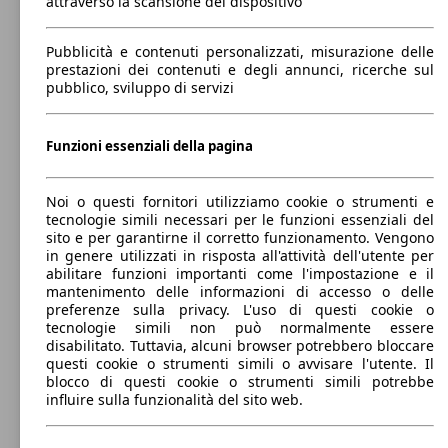
attraverso la scansione del dispositivo
0 - 1800 kg
Mostra versioni
Pubblicità e contenuti personalizzati, misurazione delle
prestazioni dei contenuti e degli annunci, ricerche sul
90 KW
Ø 5.
pubblico, sviluppo di servizi
Q30 1.6t 122cv
(122 PS)
l/10
Funzioni essenziali della pagina
Noi o questi fornitori utilizziamo cookie o strumenti e
tecnologie simili necessari per le funzioni essenziali del
sito e per garantirne il corretto funzionamento. Vengono
90 KW
Ø 5.
Q30 1.6t Business 122cv
in genere utilizzati in risposta all'attività dell'utente per
(122 PS)
l/10
abilitare funzioni importanti come l'impostazione e il
mantenimento delle informazioni di accesso o delle
preferenze sulla privacy. L'uso di questi cookie o
tecnologie simili non può normalmente essere
disabilitato. Tuttavia, alcuni browser potrebbero bloccare
questi cookie o strumenti simili o avvisare l'utente. Il
blocco di questi cookie o strumenti simili potrebbe
influire sulla funzionalità del sito web.
115 KW
Ø 5.
Q30 1.6t Business 156cv dct
(156 PS)
l/10