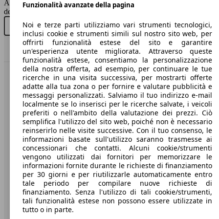
AutoScout24 non si assume alcuna responsabilità per la correttezza
Berlina
Funzionalità avanzate della pagina
dei dati.
Noi e terze parti utilizziamo vari strumenti tecnologici,
Diesel
Acquista nuovo
Acquista usato
inclusi cookie e strumenti simili sul nostro sito web, per
offrirti funzionalità estese del sito e garantire
Model Version
Torna su
un'esperienza utente migliorata. Attraverso queste
90 KW
Ø 6.
Q30 1.6t Business Executive 122cv
funzionalità estese, consentiamo la personalizzazione
(122 PS)
l/10
della nostra offerta, ad esempio, per continuare le tue
ricerche in una visita successiva, per mostrarti offerte
Benvenuti su AutoScout24, il mercato auto europeo.
Leistung
Ver
adatte alla tua zona o per fornire e valutare pubblicità e
messaggi personalizzati. Salviamo il tuo indirizzo e-mail
localmente se lo inserisci per le ricerche salvate, i veicoli
Società
preferiti o nell'ambito della valutazione dei prezzi. Ciò
semplifica l'utilizzo del sito web, poiché non è necessario
A proposito di AutoScout24
reinserirlo nelle visite successive. Con il tuo consenso, le
115 KW
Ø 5.
Q30 1.6t Business Executive 156cv dct
informazioni basate sull'utilizzo saranno trasmesse ai
(156 PS)
l/10
Stampa
concessionari che contatti. Alcuni cookie/strumenti
vengono utilizzati dai fornitori per memorizzare le
80 KW
Ø 3.
Media
informazioni fornite durante le richieste di finanziamento
Q30 1.5d 109cv
(109 PS)
l/10
per 30 giorni e per riutilizzarle automaticamente entro
Condizioni generali
tale periodo per compilare nuove richieste di
finanziamento. Senza l'utilizzo di tali cookie/strumenti,
Informazioni
tali funzionalità estese non possono essere utilizzate in
90 KW
Ø 6.
tutto o in parte.
Privacy
Q30 1.6t City Black edition 122cv
(122 PS)
l/10