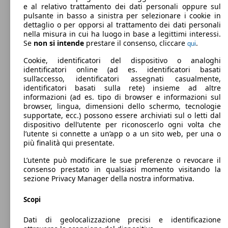
e al relativo trattamento dei dati personali oppure sul
pulsante in basso a sinistra per selezionare i cookie in
dettaglio o per opporsi al trattamento dei dati personali
nella misura in cui ha luogo in base a legittimi interessi.
Se
non si intende
prestare il consenso, cliccare
.
qui
Cookie, identificatori del dispositivo o analoghi
identificatori online (ad es. identificatori basati
sull’accesso, identificatori assegnati casualmente,
identificatori basati sulla rete) insieme ad altre
informazioni (ad es. tipo di browser e informazioni sul
browser, lingua, dimensioni dello schermo, tecnologie
Berlina
Dal 2015
Infiniti
Q30 Diesel
supportate, ecc.) possono essere archiviati sul o letti dal
dispositivo dell’utente per riconoscerlo ogni volta che
Benzina
Dimensioni (L/l/A):
l’utente si connette a un’app o a un sito web, per una o
da 4430 x 1810 x 1480 mm
più finalità qui presentate.
Potenza:
Model Version
80 - 125 KW (109 - 170 PS)
L’utente può modificare le sue preferenze o revocare il
Porte:
consenso prestato in qualsiasi momento visitando la
5
sezione Privacy Manager della nostra informativa.
Sedili:
Leistung
Ver
5
Scopi
Bagagliaio:
430 - 430 Litri
Dati di geolocalizzazione precisi e identificazione
Capacità di traino: