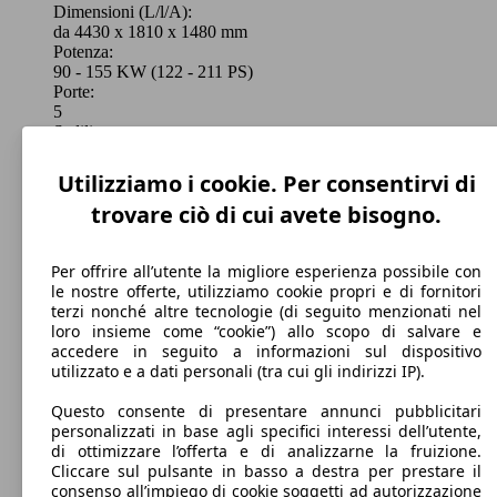
Dimensioni (L/l/A):
da 4430 x 1810 x 1480 mm
Potenza:
90 - 155 KW (122 - 211 PS)
Porte:
5
Sedili:
5
Bagagliaio:
Utilizziamo i cookie. Per consentirvi di
368 - 1200 Litri
trovare ciò di cui avete bisogno.
Capacità di traino:
0 - 1800 kg
Mostra versioni
Per offrire all’utente la migliore esperienza possibile con
le nostre offerte, utilizziamo cookie propri e di fornitori
terzi nonché altre tecnologie (di seguito menzionati nel
loro insieme come “cookie”) allo scopo di salvare e
accedere in seguito a informazioni sul dispositivo
utilizzato e a dati personali (tra cui gli indirizzi IP).
Questo consente di presentare annunci pubblicitari
personalizzati in base agli specifici interessi dell’utente,
di ottimizzare l’offerta e di analizzarne la fruizione.
Cliccare sul pulsante in basso a destra per prestare il
consenso all’impiego di cookie soggetti ad autorizzazione