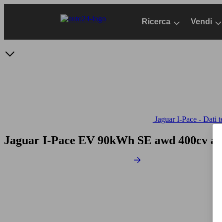
Passa
al
Ricerca
Vendi
contenuto
principale
Jaguar I-Pace - Dati t
Jaguar I-Pace EV 90kWh SE awd 400cv a