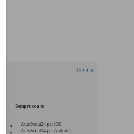
Torna su
Sempre con te
AutoScout24 per iOS
AutoScout24 per Android