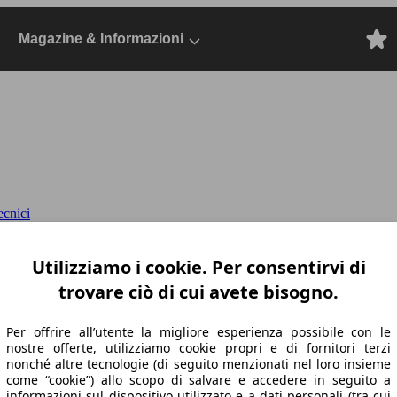
Magazine & Informazioni
ecnici
uto
Dal 2018, SUV/Fuoristrada/Pick-up, Elet
Utilizziamo i cookie. Per consentirvi di
trovare ciò di cui avete bisogno.
Per offrire all’utente la migliore esperienza possibile con le
nostre offerte, utilizziamo cookie propri e di fornitori terzi
nonché altre tecnologie (di seguito menzionati nel loro insieme
come “cookie”) allo scopo di salvare e accedere in seguito a
informazioni sul dispositivo utilizzato e a dati personali (tra cui