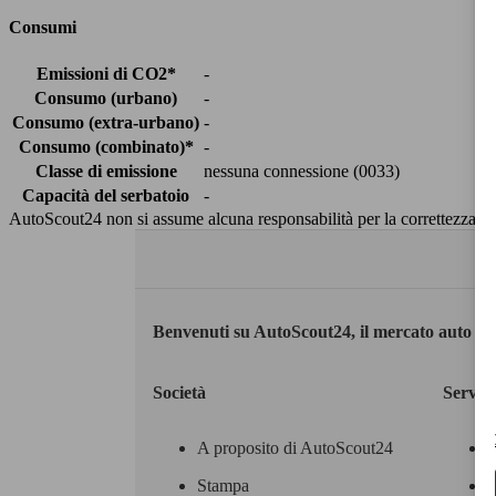
Consumi
Emissioni di CO2*
-
Consumo (urbano)
-
Consumo (extra-urbano)
-
Consumo (combinato)*
-
Classe di emissione
nessuna connessione (0033)
Capacità del serbatoio
-
AutoScout24 non si assume alcuna responsabilità per la correttezza dei
Benvenuti su AutoScout24, il mercato auto eu
Società
Servizi
A proposito di AutoScout24
Stampa
M