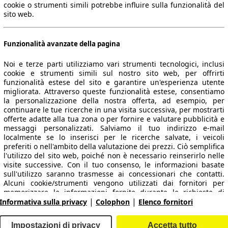
cookie o strumenti simili potrebbe influire sulla funzionalità del
sito web.
Funzionalità avanzate della pagina
Noi e terze parti utilizziamo vari strumenti tecnologici, inclusi
cookie e strumenti simili sul nostro sito web, per offrirti
funzionalità estese del sito e garantire un'esperienza utente
migliorata. Attraverso queste funzionalità estese, consentiamo
la personalizzazione della nostra offerta, ad esempio, per
 dati.
continuare le tue ricerche in una visita successiva, per mostrarti
offerte adatte alla tua zona o per fornire e valutare pubblicità e
messaggi personalizzati. Salviamo il tuo indirizzo e-mail
localmente se lo inserisci per le ricerche salvate, i veicoli
preferiti o nell'ambito della valutazione dei prezzi. Ciò semplifica
ropeo.
l'utilizzo del sito web, poiché non è necessario reinserirlo nelle
visite successive. Con il tuo consenso, le informazioni basate
sull'utilizzo saranno trasmesse ai concessionari che contatti.
Area rivenditori
Alcuni cookie/strumenti vengono utilizzati dai fornitori per
memorizzare le informazioni fornite durante le richieste di
|
|
finanziamento per 30 giorni e per riutilizzarle automaticamente
Informativa sulla privacy
Colophon
Elenco fornitori
Contatti
Servizi per i dealer
entro tale periodo per compilare nuove richieste di
finanziamento. Senza l'utilizzo di tali cookie/strumenti, tali
arche e modelli
Login
Impostazioni di privacy
Accetta tutto