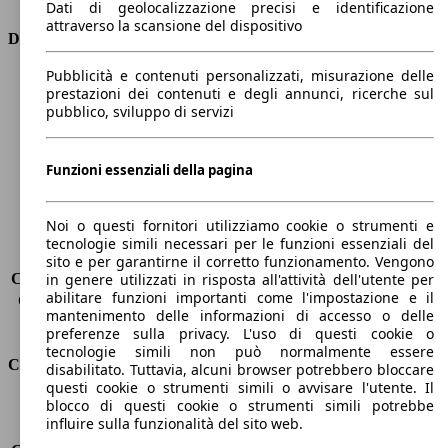
Dati di geolocalizzazione precisi e identificazione
attraverso la scansione del dispositivo
Dimensioni
Pubblicità e contenuti personalizzati, misurazione delle
Lunghezza
4620 mm
prestazioni dei contenuti e degli annunci, ricerche sul
Altezza
1670 mm
pubblico, sviluppo di servizi
Larghezza
1860 mm
Passo
2700 mm
Peso massimo
-
Funzioni essenziali della pagina
Carico massimo
-
Porte
5
Noi o questi fornitori utilizziamo cookie o strumenti e
Sedili
5
tecnologie simili necessari per le funzioni essenziali del
Carico sul tetto
-
sito e per garantirne il corretto funzionamento. Vengono
Capacità di traino (senza freni)
-
in genere utilizzati in risposta all'attività dell'utente per
abilitare funzioni importanti come l'impostazione e il
Capacità di traino (con freni)
2475 kg
mantenimento delle informazioni di accesso o delle
Volume del bagagliaio
412 - 1267 l
preferenze sulla privacy. L'uso di questi cookie o
tecnologie simili non può normalmente essere
Consumi
disabilitato. Tuttavia, alcuni browser potrebbero bloccare
questi cookie o strumenti simili o avvisare l'utente. Il
blocco di questi cookie o strumenti simili potrebbe
Emissioni di CO2*
159 g/km (komb.)
influire sulla funzionalità del sito web.
Consumo (urbano)
7.5 l/100km