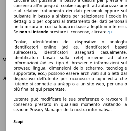
Cliccare sul pulsante in basso a destra per prestare il
consenso all’impiego di cookie soggetti ad autorizzazione
Emissioni di CO2 (combinato)*
e al relativo trattamento dei dati personali oppure sul
pulsante in basso a sinistra per selezionare i cookie in
dettaglio o per opporsi al trattamento dei dati personali
nella misura in cui ha luogo in base a legittimi interessi.
Se
non si intende
prestare il consenso, cliccare
.
qui
Ø 6.1 l/100km
Cookie, identificatori del dispositivo o analoghi
identificatori online (ad es. identificatori basati
Consumi
sull’accesso, identificatori assegnati casualmente,
identificatori basati sulla rete) insieme ad altre
Motore e Prestazioni
informazioni (ad es. tipo di browser e informazioni sul
browser, lingua, dimensioni dello schermo, tecnologie
KW (PS)
147 kW (200 PS)
supportate, ecc.) possono essere archiviati sul o letti dal
Accelerazione (0-100 km/h)
8.7s
dispositivo dell’utente per riconoscerlo ogni volta che
l’utente si connette a un’app o a un sito web, per una o
Velocità massima (km/h)
203 km/h
più finalità qui presentate.
Numero di marce
9
Coppia
440 nm
L’utente può modificare le sue preferenze o revocare il
Cilindrata
2118 ccm
consenso prestato in qualsiasi momento visitando la
sezione Privacy Manager della nostra informativa.
Carburante
Diesel
Cilindri
4
Scopi
Trasmissione
Automatico
Tipo di trazione
Integrale