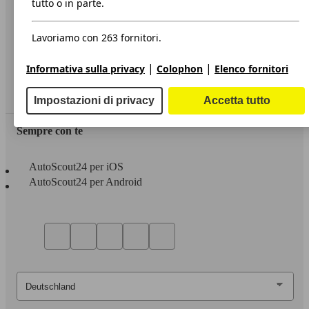
tutto o in parte.
Privacy
Lavoriamo con 263 fornitori.
Dichiarazione di Accessibilità
|
|
Informativa sulla privacy
Colophon
Elenco fornitori
Servizi
Area rivenditori
Impostazioni di privacy
Accetta tutto
Sempre con te
AutoScout24 per iOS
AutoScout24 per Android