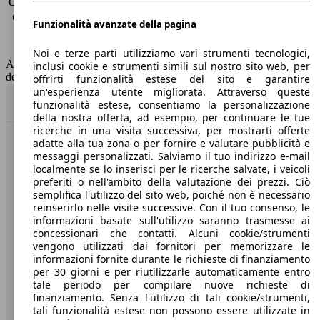
Consumo (extra-urbano)
5.3 l/100km
Consumo (combinato)*
6.1 l/100km
Funzionalità avanzate della pagina
Classe di emissione
Euro 6
Capacità del serbatoio
60 l
Noi e terze parti utilizziamo vari strumenti tecnologici,
AutoScout24 non si assume alcuna responsabilità per la correttezza
inclusi cookie e strumenti simili sul nostro sito web, per
dei dati.
offrirti funzionalità estese del sito e garantire
un'esperienza utente migliorata. Attraverso queste
Torna su
funzionalità estese, consentiamo la personalizzazione
della nostra offerta, ad esempio, per continuare le tue
ricerche in una visita successiva, per mostrarti offerte
adatte alla tua zona o per fornire e valutare pubblicità e
Benvenuti su AutoScout24, il mercato auto europeo.
messaggi personalizzati. Salviamo il tuo indirizzo e-mail
localmente se lo inserisci per le ricerche salvate, i veicoli
preferiti o nell'ambito della valutazione dei prezzi. Ciò
Società
semplifica l'utilizzo del sito web, poiché non è necessario
reinserirlo nelle visite successive. Con il tuo consenso, le
A proposito di AutoScout24
informazioni basate sull'utilizzo saranno trasmesse ai
concessionari che contatti. Alcuni cookie/strumenti
Stampa
vengono utilizzati dai fornitori per memorizzare le
informazioni fornite durante le richieste di finanziamento
Media
per 30 giorni e per riutilizzarle automaticamente entro
tale periodo per compilare nuove richieste di
Condizioni generali
finanziamento. Senza l'utilizzo di tali cookie/strumenti,
tali funzionalità estese non possono essere utilizzate in
Informazioni