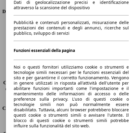
Dati di geolocalizzazione precisi e identificazione
attraverso la scansione del dispositivo
Dimensioni
Pubblicità e contenuti personalizzati, misurazione delle
Lunghezza
4620 mm
prestazioni dei contenuti e degli annunci, ricerche sul
Altezza
1680 mm
pubblico, sviluppo di servizi
Larghezza
1860 mm
Passo
2710 mm
Peso massimo
-
Funzioni essenziali della pagina
Carico massimo
-
Porte
5
Noi o questi fornitori utilizziamo cookie o strumenti e
Sedili
5
tecnologie simili necessari per le funzioni essenziali del
Carico sul tetto
-
sito e per garantirne il corretto funzionamento. Vengono
Capacità di traino (senza freni)
-
in genere utilizzati in risposta all'attività dell'utente per
abilitare funzioni importanti come l'impostazione e il
Capacità di traino (con freni)
-
mantenimento delle informazioni di accesso o delle
Volume del bagagliaio
437 - 570 l
preferenze sulla privacy. L'uso di questi cookie o
tecnologie simili non può normalmente essere
Consumi
disabilitato. Tuttavia, alcuni browser potrebbero bloccare
questi cookie o strumenti simili o avvisare l'utente. Il
blocco di questi cookie o strumenti simili potrebbe
Emissioni di CO2*
175 g/km (komb.)
influire sulla funzionalità del sito web.
Consumo (urbano)
7.7 l/100km