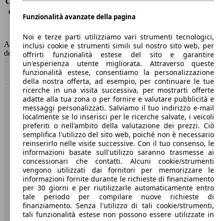
Consumo (extra-urbano)
6.0 l/100km
Consumo (combinato)*
6.6 l/100km
Funzionalità avanzate della pagina
Classe di emissione
Euro 6
Capacità del serbatoio
60 l
Noi e terze parti utilizziamo vari strumenti tecnologici,
AutoScout24 non si assume alcuna responsabilità per la correttezza
inclusi cookie e strumenti simili sul nostro sito web, per
dei dati.
offrirti funzionalità estese del sito e garantire
un'esperienza utente migliorata. Attraverso queste
Torna su
funzionalità estese, consentiamo la personalizzazione
della nostra offerta, ad esempio, per continuare le tue
ricerche in una visita successiva, per mostrarti offerte
adatte alla tua zona o per fornire e valutare pubblicità e
Benvenuti su AutoScout24, il mercato auto europeo.
messaggi personalizzati. Salviamo il tuo indirizzo e-mail
localmente se lo inserisci per le ricerche salvate, i veicoli
preferiti o nell'ambito della valutazione dei prezzi. Ciò
Società
semplifica l'utilizzo del sito web, poiché non è necessario
reinserirlo nelle visite successive. Con il tuo consenso, le
A proposito di AutoScout24
informazioni basate sull'utilizzo saranno trasmesse ai
concessionari che contatti. Alcuni cookie/strumenti
Stampa
vengono utilizzati dai fornitori per memorizzare le
informazioni fornite durante le richieste di finanziamento
Media
per 30 giorni e per riutilizzarle automaticamente entro
tale periodo per compilare nuove richieste di
Condizioni generali
finanziamento. Senza l'utilizzo di tali cookie/strumenti,
tali funzionalità estese non possono essere utilizzate in
Informazioni