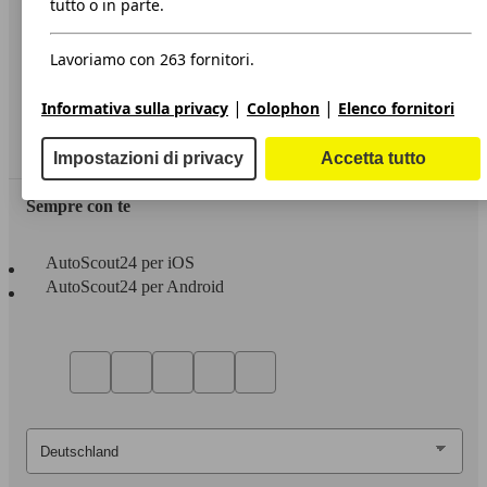
tutto o in parte.
Privacy
Lavoriamo con 263 fornitori.
Dichiarazione di Accessibilità
|
|
Informativa sulla privacy
Colophon
Elenco fornitori
Servizi
Area rivenditori
Impostazioni di privacy
Accetta tutto
Sempre con te
AutoScout24 per iOS
AutoScout24 per Android