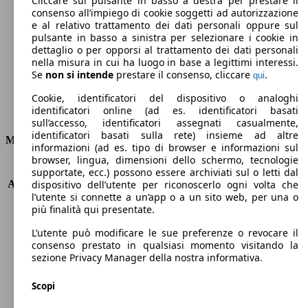
Cliccare sul pulsante in basso a destra per prestare il
consenso all’impiego di cookie soggetti ad autorizzazione
Emissioni di CO2 (combinato)*
e al relativo trattamento dei dati personali oppure sul
pulsante in basso a sinistra per selezionare i cookie in
dettaglio o per opporsi al trattamento dei dati personali
nella misura in cui ha luogo in base a legittimi interessi.
Se
non si intende
prestare il consenso, cliccare
.
qui
Ø 6.6 l/100km
Cookie, identificatori del dispositivo o analoghi
identificatori online (ad es. identificatori basati
Consumi
sull’accesso, identificatori assegnati casualmente,
identificatori basati sulla rete) insieme ad altre
Motore e Prestazioni
informazioni (ad es. tipo di browser e informazioni sul
browser, lingua, dimensioni dello schermo, tecnologie
KW (PS)
143 kW (195 PS)
supportate, ecc.) possono essere archiviati sul o letti dal
Accelerazione (0-100 km/h)
8.8s
dispositivo dell’utente per riconoscerlo ogni volta che
l’utente si connette a un’app o a un sito web, per una o
Velocità massima (km/h)
202 km/h
più finalità qui presentate.
Numero di marce
9
Coppia
450 nm
L’utente può modificare le sue preferenze o revocare il
Cilindrata
2184 ccm
consenso prestato in qualsiasi momento visitando la
sezione Privacy Manager della nostra informativa.
Carburante
Diesel
Cilindri
4
Scopi
Trasmissione
Automatico
Tipo di trazione
Integrale