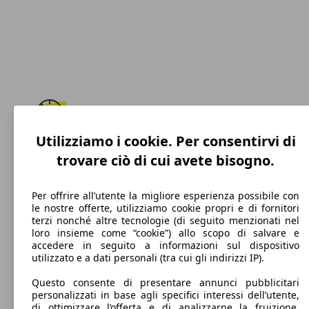
Utilizziamo i cookie. Per consentirvi di
180 km/h
trovare ciò di cui avete bisogno.
Velocità massima
Per offrire all’utente la migliore esperienza possibile con
le nostre offerte, utilizziamo cookie propri e di fornitori
terzi nonché altre tecnologie (di seguito menzionati nel
Benzina
loro insieme come “cookie”) allo scopo di salvare e
accedere in seguito a informazioni sul dispositivo
Carburante
utilizzato e a dati personali (tra cui gli indirizzi IP).
Questo consente di presentare annunci pubblicitari
personalizzati in base agli specifici interessi dell’utente,
di ottimizzare l’offerta e di analizzarne la fruizione.