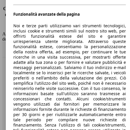
Consumo (urbano)
13.9 l/100km
Consumo (extra-urbano)
7.7 l/100km
Funzionalità avanzate della pagina
Consumo (combinato)*
10.0 l/100km
Classe di emissione
Euro 6
Noi e terze parti utilizziamo vari strumenti tecnologici,
Capacità del serbatoio
70 l
inclusi cookie e strumenti simili sul nostro sito web, per
AutoScout24 non si assume alcuna responsabilità per la correttezza
offrirti funzionalità estese del sito e garantire
dei dati.
un'esperienza utente migliorata. Attraverso queste
funzionalità estese, consentiamo la personalizzazione
Torna su
della nostra offerta, ad esempio, per continuare le tue
ricerche in una visita successiva, per mostrarti offerte
adatte alla tua zona o per fornire e valutare pubblicità e
messaggi personalizzati. Salviamo il tuo indirizzo e-mail
Benvenuti su AutoScout24, il mercato auto europeo.
localmente se lo inserisci per le ricerche salvate, i veicoli
preferiti o nell'ambito della valutazione dei prezzi. Ciò
semplifica l'utilizzo del sito web, poiché non è necessario
Società
reinserirlo nelle visite successive. Con il tuo consenso, le
informazioni basate sull'utilizzo saranno trasmesse ai
A proposito di AutoScout24
concessionari che contatti. Alcuni cookie/strumenti
vengono utilizzati dai fornitori per memorizzare le
Stampa
informazioni fornite durante le richieste di finanziamento
per 30 giorni e per riutilizzarle automaticamente entro
Media
tale periodo per compilare nuove richieste di
finanziamento. Senza l'utilizzo di tali cookie/strumenti,
Condizioni generali