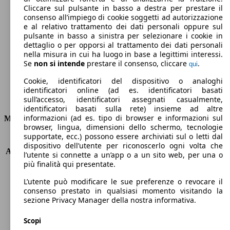
Cliccare sul pulsante in basso a destra per prestare il
232 g/km
consenso all’impiego di cookie soggetti ad autorizzazione
e al relativo trattamento dei dati personali oppure sul
Emissioni di CO2 (combinato)*
pulsante in basso a sinistra per selezionare i cookie in
dettaglio o per opporsi al trattamento dei dati personali
nella misura in cui ha luogo in base a legittimi interessi.
Se
non si intende
prestare il consenso, cliccare
.
qui
Cookie, identificatori del dispositivo o analoghi
Ø 10.0 l/100km
identificatori online (ad es. identificatori basati
Consumi
sull’accesso, identificatori assegnati casualmente,
identificatori basati sulla rete) insieme ad altre
informazioni (ad es. tipo di browser e informazioni sul
Motore e Prestazioni
browser, lingua, dimensioni dello schermo, tecnologie
supportate, ecc.) possono essere archiviati sul o letti dal
KW (PS)
200 kW (272 PS)
dispositivo dell’utente per riconoscerlo ogni volta che
Accelerazione (0-100 km/h)
8.4s
l’utente si connette a un’app o a un sito web, per una o
Velocità massima (km/h)
180 km/h
più finalità qui presentate.
Numero di marce
9
L’utente può modificare le sue preferenze o revocare il
Coppia
315 nm
consenso prestato in qualsiasi momento visitando la
Cilindrata
3239 ccm
sezione Privacy Manager della nostra informativa.
Carburante
Benzina
Cilindri
6
Scopi