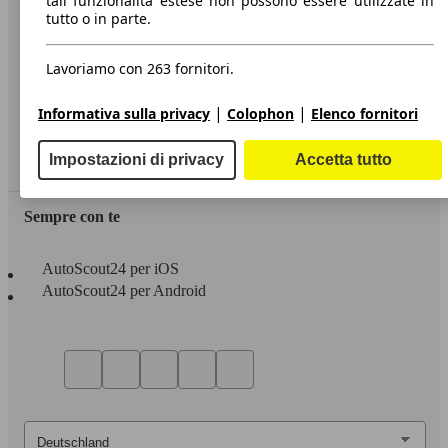
tali funzionalità estese non possono essere utilizzate in
tutto o in parte.
Informazioni
Privacy
Lavoriamo con 263 fornitori.
Dichiarazione di Accessibilità
|
|
Informativa sulla privacy
Colophon
Elenco fornitori
Servizi
Impostazioni di privacy
Accetta tutto
Area rivenditori
Sempre con te
AutoScout24 per iOS
AutoScout24 per Android