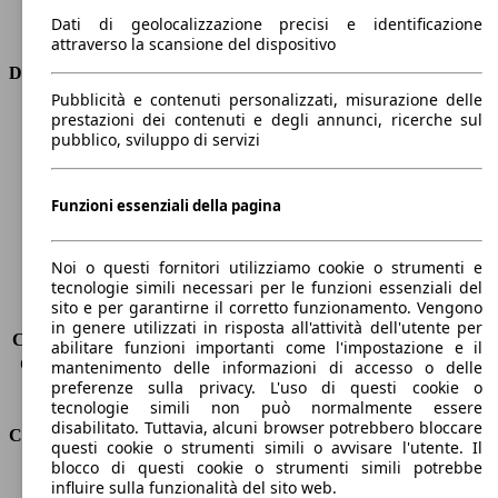
Trasmissione
Automatico
Dati di geolocalizzazione precisi e identificazione
Tipo di trazione
Integrale
attraverso la scansione del dispositivo
Dimensioni
Pubblicità e contenuti personalizzati, misurazione delle
prestazioni dei contenuti e degli annunci, ricerche sul
Lunghezza
4630 mm
pubblico, sviluppo di servizi
Altezza
1720 mm
Larghezza
1900 mm
Passo
2700 mm
Funzioni essenziali della pagina
Peso massimo
2495 kg
Carico massimo
-
Noi o questi fornitori utilizziamo cookie o strumenti e
Porte
5
tecnologie simili necessari per le funzioni essenziali del
Sedili
5
sito e per garantirne il corretto funzionamento. Vengono
Carico sul tetto
-
in genere utilizzati in risposta all'attività dell'utente per
Capacità di traino (senza freni)
-
abilitare funzioni importanti come l'impostazione e il
Capacità di traino (con freni)
2200 kg
mantenimento delle informazioni di accesso o delle
preferenze sulla privacy. L'uso di questi cookie o
Volume del bagagliaio
412 - 1267 l
tecnologie simili non può normalmente essere
disabilitato. Tuttavia, alcuni browser potrebbero bloccare
Consumi
questi cookie o strumenti simili o avvisare l'utente. Il
blocco di questi cookie o strumenti simili potrebbe
Emissioni di CO2*
232 g/km (komb.)
influire sulla funzionalità del sito web.