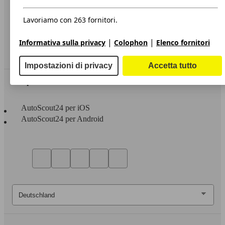
Privacy
Dichiarazione di Accessibilità
Lavoriamo con 263 fornitori.
Servizi
|
|
Informativa sulla privacy
Colophon
Elenco fornitori
Area rivenditori
Impostazioni di privacy
Accetta tutto
Sempre con te
AutoScout24 per iOS
AutoScout24 per Android