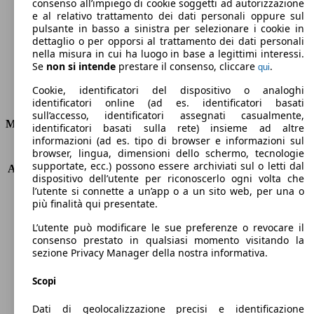
Emissioni di CO2 (combinato)*
consenso all’impiego di cookie soggetti ad autorizzazione
e al relativo trattamento dei dati personali oppure sul
pulsante in basso a sinistra per selezionare i cookie in
dettaglio o per opporsi al trattamento dei dati personali
nella misura in cui ha luogo in base a legittimi interessi.
Se
non si intende
prestare il consenso, cliccare
.
qui
Ø 6.0 l/100km
Cookie, identificatori del dispositivo o analoghi
Consumi
identificatori online (ad es. identificatori basati
sull’accesso, identificatori assegnati casualmente,
Motore e Prestazioni
identificatori basati sulla rete) insieme ad altre
informazioni (ad es. tipo di browser e informazioni sul
browser, lingua, dimensioni dello schermo, tecnologie
KW (PS)
48 kW (65 PS)
supportate, ecc.) possono essere archiviati sul o letti dal
Accelerazione (0-100 km/h)
14.3s
dispositivo dell’utente per riconoscerlo ogni volta che
Velocità massima (km/h)
161 km/h
l’utente si connette a un’app o a un sito web, per una o
Numero di marce
5
più finalità qui presentate.
Coppia
100 nm
L’utente può modificare le sue preferenze o revocare il
Cilindrata
998 ccm
consenso prestato in qualsiasi momento visitando la
Carburante
GPL
sezione Privacy Manager della nostra informativa.
Cilindri
3
Trasmissione
Manuale
Scopi
Tipo di trazione
trazione anteriore
Dati di geolocalizzazione precisi e identificazione