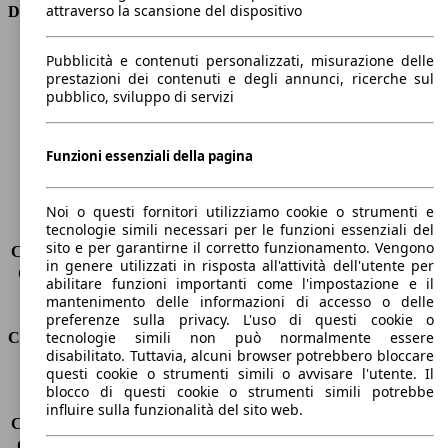
attraverso la scansione del dispositivo
Dimensioni
Lunghezza
3600 mm
Pubblicità e contenuti personalizzati, misurazione delle
Altezza
1490 mm
prestazioni dei contenuti e degli annunci, ricerche sul
pubblico, sviluppo di servizi
Larghezza
1600 mm
Passo
2400 mm
Peso massimo
1400 kg
Funzioni essenziali della pagina
Carico massimo
-
Porte
5
Sedili
5
Noi o questi fornitori utilizziamo cookie o strumenti e
tecnologie simili necessari per le funzioni essenziali del
Carico sul tetto
-
sito e per garantirne il corretto funzionamento. Vengono
Capacità di traino (senza freni)
-
in genere utilizzati in risposta all'attività dell'utente per
Capacità di traino (con freni)
-
abilitare funzioni importanti come l'impostazione e il
Volume del bagagliaio
255 - 1010 l
mantenimento delle informazioni di accesso o delle
preferenze sulla privacy. L'uso di questi cookie o
tecnologie simili non può normalmente essere
Consumi
disabilitato. Tuttavia, alcuni browser potrebbero bloccare
questi cookie o strumenti simili o avvisare l'utente. Il
Emissioni di CO2*
100 g/km (komb.)
blocco di questi cookie o strumenti simili potrebbe
Consumo (urbano)
7.7 l/100km
influire sulla funzionalità del sito web.
Consumo (extra-urbano)
5.0 l/100km
Consumo (combinato)*
6.0 l/100km