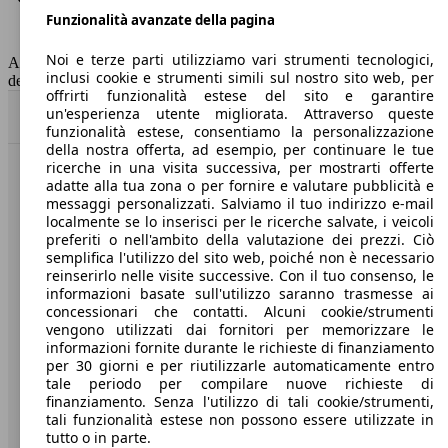
Funzionalità avanzate della pagina
Classe di emissione
Euro 6
Capacità del serbatoio
32 l
Noi e terze parti utilizziamo vari strumenti tecnologici,
AutoScout24 non si assume alcuna responsabilità per la correttezza
inclusi cookie e strumenti simili sul nostro sito web, per
dei dati.
offrirti funzionalità estese del sito e garantire
un'esperienza utente migliorata. Attraverso queste
Torna su
funzionalità estese, consentiamo la personalizzazione
della nostra offerta, ad esempio, per continuare le tue
ricerche in una visita successiva, per mostrarti offerte
Benvenuti su AutoScout24, il mercato auto europeo.
adatte alla tua zona o per fornire e valutare pubblicità e
messaggi personalizzati. Salviamo il tuo indirizzo e-mail
localmente se lo inserisci per le ricerche salvate, i veicoli
Società
preferiti o nell'ambito della valutazione dei prezzi. Ciò
semplifica l'utilizzo del sito web, poiché non è necessario
reinserirlo nelle visite successive. Con il tuo consenso, le
A proposito di AutoScout24
informazioni basate sull'utilizzo saranno trasmesse ai
concessionari che contatti. Alcuni cookie/strumenti
Stampa
vengono utilizzati dai fornitori per memorizzare le
informazioni fornite durante le richieste di finanziamento
Media
per 30 giorni e per riutilizzarle automaticamente entro
Condizioni generali
tale periodo per compilare nuove richieste di
finanziamento. Senza l'utilizzo di tali cookie/strumenti,
Informazioni
tali funzionalità estese non possono essere utilizzate in
tutto o in parte.