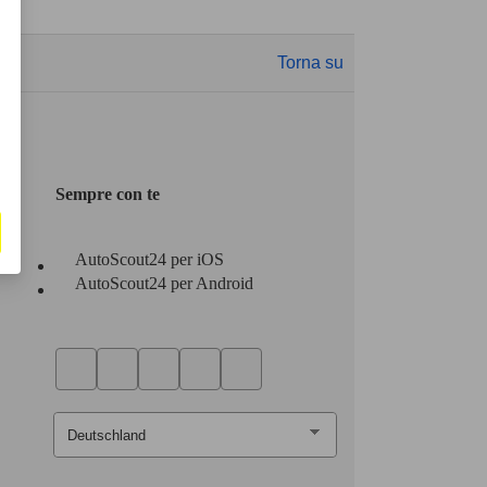
Torna su
Sempre con te
AutoScout24 per iOS
AutoScout24 per Android