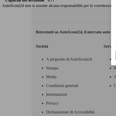
Capacità del serbatoio
45 l
AutoScout24 non si assume alcuna responsabilità per la correttezza dei
Benvenuti su AutoScout24, il mercato auto eu
Società
Servizi
A proposito di AutoScout24
Stampa
M
Media
A
Condizioni generali
C
Informazioni
Privacy
Dichiarazione di Accessibilità