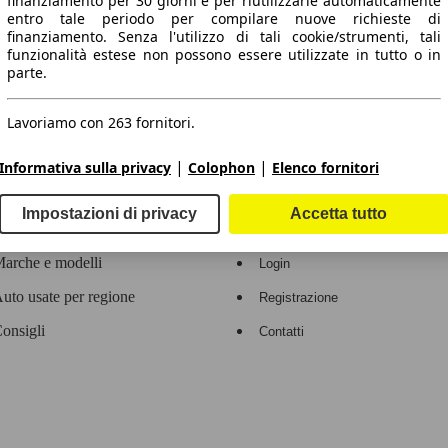
finanziamento per 30 giorni e per riutilizzarle automaticamente
entro tale periodo per compilare nuove richieste di
 dati.
finanziamento. Senza l'utilizzo di tali cookie/strumenti, tali
funzionalità estese non possono essere utilizzate in tutto o in
parte.
Lavoriamo con 263 fornitori.
ropeo.
|
|
Informativa sulla privacy
Colophon
Elenco fornitori
Area rivenditori
Impostazioni di privacy
Accetta tutto
Contatti
Servizi per i dealer
arche e modelli
Login
uto usate per regione
Registrazione
onsigli
Contatti