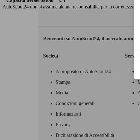
Capacità del serbatoio
45 l
AutoScout24 non si assume alcuna responsabilità per la correttezza dei
Benvenuti su AutoScout24, il mercato auto eu
Società
Servizi
A proposito di AutoScout24
Stampa
M
Media
A
Condizioni generali
C
Informazioni
Privacy
Dichiarazione di Accessibilità