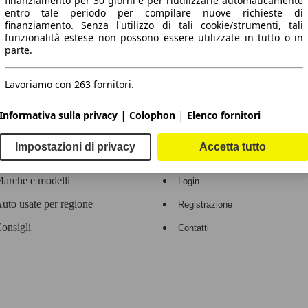
finanziamento per 30 giorni e per riutilizzarle automaticamente
entro tale periodo per compilare nuove richieste di
 dati.
finanziamento. Senza l'utilizzo di tali cookie/strumenti, tali
funzionalità estese non possono essere utilizzate in tutto o in
parte.
Lavoriamo con 263 fornitori.
ropeo.
|
|
Informativa sulla privacy
Colophon
Elenco fornitori
Area rivenditori
Impostazioni di privacy
Accetta tutto
Contatti
Servizi per i dealer
arche e modelli
Login
uto usate per regione
Registrazione
onsigli
Contatti