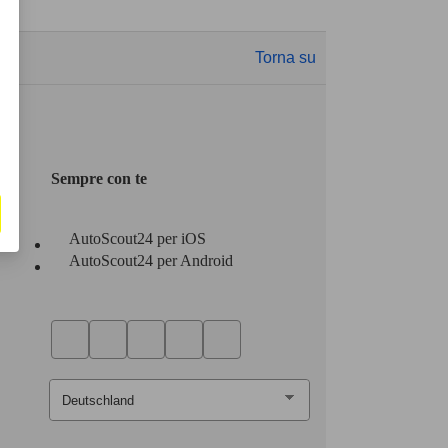
Torna su
Sempre con te
AutoScout24 per iOS
AutoScout24 per Android