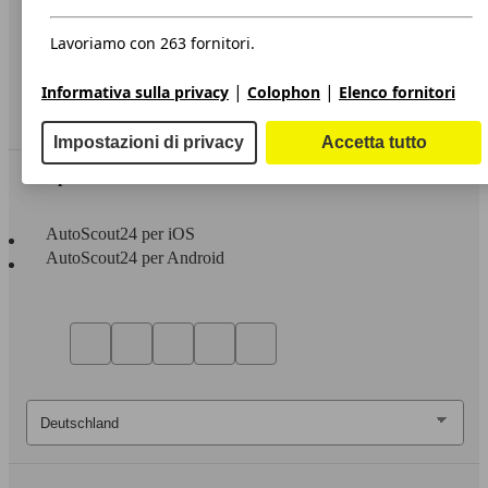
Privacy
Dichiarazione di Accessibilità
Lavoriamo con 263 fornitori.
Servizi
|
|
Informativa sulla privacy
Colophon
Elenco fornitori
Area rivenditori
Impostazioni di privacy
Accetta tutto
Sempre con te
AutoScout24 per iOS
AutoScout24 per Android