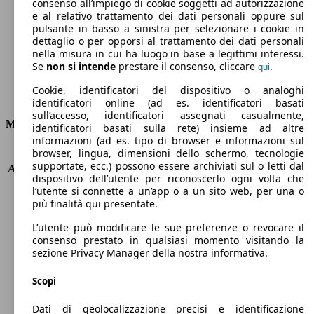
Emissioni di CO2 (combinato)*
consenso all’impiego di cookie soggetti ad autorizzazione
e al relativo trattamento dei dati personali oppure sul
pulsante in basso a sinistra per selezionare i cookie in
dettaglio o per opporsi al trattamento dei dati personali
nella misura in cui ha luogo in base a legittimi interessi.
Se
non si intende
prestare il consenso, cliccare
.
qui
Ø 4.5 l/100km
Cookie, identificatori del dispositivo o analoghi
Consumi
identificatori online (ad es. identificatori basati
sull’accesso, identificatori assegnati casualmente,
Motore e Prestazioni
identificatori basati sulla rete) insieme ad altre
informazioni (ad es. tipo di browser e informazioni sul
browser, lingua, dimensioni dello schermo, tecnologie
KW (PS)
74 kW (100 PS)
supportate, ecc.) possono essere archiviati sul o letti dal
Accelerazione (0-100 km/h)
10.7s
dispositivo dell’utente per riconoscerlo ogni volta che
Velocità massima (km/h)
186 km/h
l’utente si connette a un’app o a un sito web, per una o
Numero di marce
5
più finalità qui presentate.
Coppia
172 nm
L’utente può modificare le sue preferenze o revocare il
Cilindrata
998 ccm
consenso prestato in qualsiasi momento visitando la
Carburante
Benzina
sezione Privacy Manager della nostra informativa.
Cilindri
3
Trasmissione
Manuale
Scopi
Tipo di trazione
trazione anteriore
Dati di geolocalizzazione precisi e identificazione