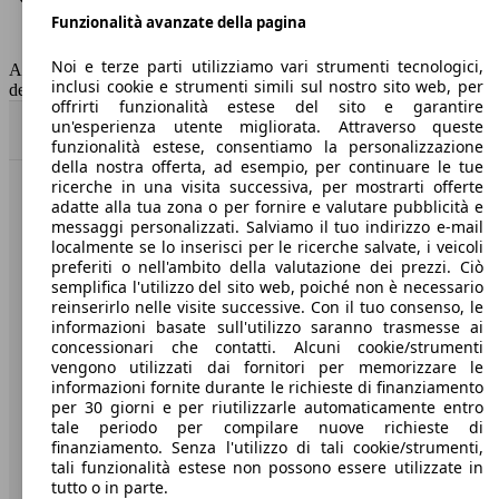
Funzionalità avanzate della pagina
Classe di emissione
Euro 6
Capacità del serbatoio
45 l
Noi e terze parti utilizziamo vari strumenti tecnologici,
AutoScout24 non si assume alcuna responsabilità per la correttezza
inclusi cookie e strumenti simili sul nostro sito web, per
dei dati.
offrirti funzionalità estese del sito e garantire
un'esperienza utente migliorata. Attraverso queste
Torna su
funzionalità estese, consentiamo la personalizzazione
della nostra offerta, ad esempio, per continuare le tue
ricerche in una visita successiva, per mostrarti offerte
Benvenuti su AutoScout24, il mercato auto europeo.
adatte alla tua zona o per fornire e valutare pubblicità e
messaggi personalizzati. Salviamo il tuo indirizzo e-mail
localmente se lo inserisci per le ricerche salvate, i veicoli
Società
preferiti o nell'ambito della valutazione dei prezzi. Ciò
semplifica l'utilizzo del sito web, poiché non è necessario
reinserirlo nelle visite successive. Con il tuo consenso, le
A proposito di AutoScout24
informazioni basate sull'utilizzo saranno trasmesse ai
concessionari che contatti. Alcuni cookie/strumenti
Stampa
vengono utilizzati dai fornitori per memorizzare le
informazioni fornite durante le richieste di finanziamento
Media
per 30 giorni e per riutilizzarle automaticamente entro
Condizioni generali
tale periodo per compilare nuove richieste di
finanziamento. Senza l'utilizzo di tali cookie/strumenti,
Informazioni
tali funzionalità estese non possono essere utilizzate in
tutto o in parte.