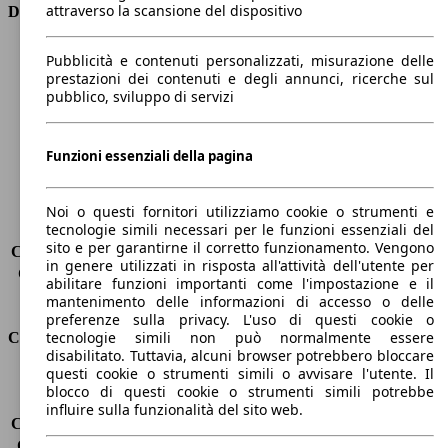
attraverso la scansione del dispositivo
Dimensioni
Lunghezza
4070 mm
Pubblicità e contenuti personalizzati, misurazione delle
Altezza
1450 mm
prestazioni dei contenuti e degli annunci, ricerche sul
pubblico, sviluppo di servizi
Larghezza
1730 mm
Passo
2580 mm
Peso massimo
1600 kg
Funzioni essenziali della pagina
Carico massimo
445 kg
Porte
5
Sedili
5
Noi o questi fornitori utilizziamo cookie o strumenti e
tecnologie simili necessari per le funzioni essenziali del
Carico sul tetto
-
sito e per garantirne il corretto funzionamento. Vengono
Capacità di traino (senza freni)
-
in genere utilizzati in risposta all'attività dell'utente per
Capacità di traino (con freni)
1000 kg
abilitare funzioni importanti come l'impostazione e il
Volume del bagagliaio
325 - 980 l
mantenimento delle informazioni di accesso o delle
preferenze sulla privacy. L'uso di questi cookie o
tecnologie simili non può normalmente essere
Consumi
disabilitato. Tuttavia, alcuni browser potrebbero bloccare
questi cookie o strumenti simili o avvisare l'utente. Il
Emissioni di CO2*
102 g/km (komb.)
blocco di questi cookie o strumenti simili potrebbe
Consumo (urbano)
5.2 l/100km
influire sulla funzionalità del sito web.
Consumo (extra-urbano)
4.1 l/100km
Consumo (combinato)*
4.5 l/100km