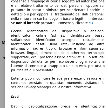
Emissioni di CO2 (combinato)*
consenso all’impiego di cookie soggetti ad autorizzazione
e al relativo trattamento dei dati personali oppure sul
pulsante in basso a sinistra per selezionare i cookie in
dettaglio o per opporsi al trattamento dei dati personali
nella misura in cui ha luogo in base a legittimi interessi.
Se
non si intende
prestare il consenso, cliccare
.
qui
Ø 4.5 l/100km
Cookie, identificatori del dispositivo o analoghi
Consumi
identificatori online (ad es. identificatori basati
sull’accesso, identificatori assegnati casualmente,
Motore e Prestazioni
identificatori basati sulla rete) insieme ad altre
informazioni (ad es. tipo di browser e informazioni sul
browser, lingua, dimensioni dello schermo, tecnologie
KW (PS)
74 kW (100 PS)
supportate, ecc.) possono essere archiviati sul o letti dal
Accelerazione (0-100 km/h)
10.7s
dispositivo dell’utente per riconoscerlo ogni volta che
Velocità massima (km/h)
186 km/h
l’utente si connette a un’app o a un sito web, per una o
Numero di marce
5
più finalità qui presentate.
Coppia
172 nm
L’utente può modificare le sue preferenze o revocare il
Cilindrata
998 ccm
consenso prestato in qualsiasi momento visitando la
Carburante
Benzina
sezione Privacy Manager della nostra informativa.
Cilindri
3
Trasmissione
Manuale
Scopi
Tipo di trazione
trazione anteriore
Dati di geolocalizzazione precisi e identificazione