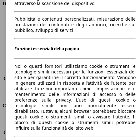
attraverso la scansione del dispositivo
Dimensioni
Lunghezza
4070 mm
Pubblicità e contenuti personalizzati, misurazione delle
Altezza
1450 mm
prestazioni dei contenuti e degli annunci, ricerche sul
pubblico, sviluppo di servizi
Larghezza
1730 mm
Passo
2580 mm
Peso massimo
1600 kg
Funzioni essenziali della pagina
Carico massimo
445 kg
Porte
5
Sedili
5
Noi o questi fornitori utilizziamo cookie o strumenti e
tecnologie simili necessari per le funzioni essenziali del
Carico sul tetto
-
sito e per garantirne il corretto funzionamento. Vengono
Capacità di traino (senza freni)
-
in genere utilizzati in risposta all'attività dell'utente per
Capacità di traino (con freni)
1000 kg
abilitare funzioni importanti come l'impostazione e il
Volume del bagagliaio
325 - 980 l
mantenimento delle informazioni di accesso o delle
preferenze sulla privacy. L'uso di questi cookie o
tecnologie simili non può normalmente essere
Consumi
disabilitato. Tuttavia, alcuni browser potrebbero bloccare
questi cookie o strumenti simili o avvisare l'utente. Il
Emissioni di CO2*
102 g/km (komb.)
blocco di questi cookie o strumenti simili potrebbe
Consumo (urbano)
5.2 l/100km
influire sulla funzionalità del sito web.
Consumo (extra-urbano)
4.1 l/100km
Consumo (combinato)*
4.5 l/100km