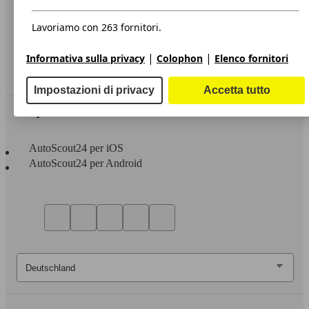
Privacy
Dichiarazione di Accessibilità
Lavoriamo con 263 fornitori.
Servizi
|
|
Informativa sulla privacy
Colophon
Elenco fornitori
Area rivenditori
Impostazioni di privacy
Accetta tutto
Sempre con te
AutoScout24 per iOS
AutoScout24 per Android