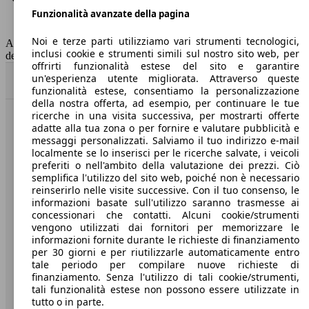
Funzionalità avanzate della pagina
Classe di emissione
Euro 6
Capacità del serbatoio
45 l
Noi e terze parti utilizziamo vari strumenti tecnologici,
AutoScout24 non si assume alcuna responsabilità per la correttezza
inclusi cookie e strumenti simili sul nostro sito web, per
dei dati.
offrirti funzionalità estese del sito e garantire
un'esperienza utente migliorata. Attraverso queste
Torna su
funzionalità estese, consentiamo la personalizzazione
della nostra offerta, ad esempio, per continuare le tue
ricerche in una visita successiva, per mostrarti offerte
Benvenuti su AutoScout24, il mercato auto europeo.
adatte alla tua zona o per fornire e valutare pubblicità e
messaggi personalizzati. Salviamo il tuo indirizzo e-mail
localmente se lo inserisci per le ricerche salvate, i veicoli
Società
preferiti o nell'ambito della valutazione dei prezzi. Ciò
semplifica l'utilizzo del sito web, poiché non è necessario
reinserirlo nelle visite successive. Con il tuo consenso, le
A proposito di AutoScout24
informazioni basate sull'utilizzo saranno trasmesse ai
concessionari che contatti. Alcuni cookie/strumenti
Stampa
vengono utilizzati dai fornitori per memorizzare le
informazioni fornite durante le richieste di finanziamento
Media
per 30 giorni e per riutilizzarle automaticamente entro
Condizioni generali
tale periodo per compilare nuove richieste di
finanziamento. Senza l'utilizzo di tali cookie/strumenti,
Informazioni
tali funzionalità estese non possono essere utilizzate in
tutto o in parte.