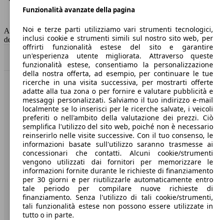
Funzionalità avanzate della pagina
Classe di emissione
Euro 6
Capacità del serbatoio
45 l
Noi e terze parti utilizziamo vari strumenti tecnologici,
AutoScout24 non si assume alcuna responsabilità per la correttezza
inclusi cookie e strumenti simili sul nostro sito web, per
dei dati.
offrirti funzionalità estese del sito e garantire
un'esperienza utente migliorata. Attraverso queste
Torna su
funzionalità estese, consentiamo la personalizzazione
della nostra offerta, ad esempio, per continuare le tue
ricerche in una visita successiva, per mostrarti offerte
Benvenuti su AutoScout24, il mercato auto europeo.
adatte alla tua zona o per fornire e valutare pubblicità e
messaggi personalizzati. Salviamo il tuo indirizzo e-mail
localmente se lo inserisci per le ricerche salvate, i veicoli
Società
preferiti o nell'ambito della valutazione dei prezzi. Ciò
semplifica l'utilizzo del sito web, poiché non è necessario
reinserirlo nelle visite successive. Con il tuo consenso, le
A proposito di AutoScout24
informazioni basate sull'utilizzo saranno trasmesse ai
concessionari che contatti. Alcuni cookie/strumenti
Stampa
vengono utilizzati dai fornitori per memorizzare le
informazioni fornite durante le richieste di finanziamento
Media
per 30 giorni e per riutilizzarle automaticamente entro
Condizioni generali
tale periodo per compilare nuove richieste di
finanziamento. Senza l'utilizzo di tali cookie/strumenti,
Informazioni
tali funzionalità estese non possono essere utilizzate in
tutto o in parte.