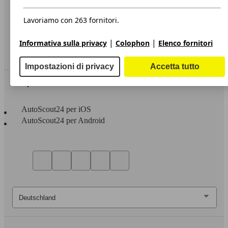
Privacy
Dichiarazione di Accessibilità
Lavoriamo con 263 fornitori.
Servizi
|
|
Informativa sulla privacy
Colophon
Elenco fornitori
Area rivenditori
Impostazioni di privacy
Accetta tutto
Sempre con te
AutoScout24 per iOS
AutoScout24 per Android