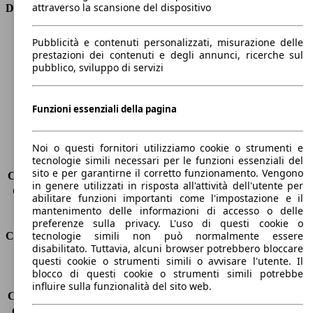
attraverso la scansione del dispositivo
Dimensioni
Lunghezza
4070 mm
Pubblicità e contenuti personalizzati, misurazione delle
Altezza
1450 mm
prestazioni dei contenuti e degli annunci, ricerche sul
pubblico, sviluppo di servizi
Larghezza
1730 mm
Passo
2580 mm
Peso massimo
1620 kg
Funzioni essenziali della pagina
Carico massimo
-
Porte
5
Sedili
5
Noi o questi fornitori utilizziamo cookie o strumenti e
tecnologie simili necessari per le funzioni essenziali del
Carico sul tetto
-
sito e per garantirne il corretto funzionamento. Vengono
Capacità di traino (senza freni)
-
in genere utilizzati in risposta all'attività dell'utente per
Capacità di traino (con freni)
1110 kg
abilitare funzioni importanti come l'impostazione e il
Volume del bagagliaio
325 - 980 l
mantenimento delle informazioni di accesso o delle
preferenze sulla privacy. L'uso di questi cookie o
tecnologie simili non può normalmente essere
Consumi
disabilitato. Tuttavia, alcuni browser potrebbero bloccare
questi cookie o strumenti simili o avvisare l'utente. Il
Emissioni di CO2*
114 g/km (komb.)
blocco di questi cookie o strumenti simili potrebbe
Consumo (urbano)
5.9 l/100km
influire sulla funzionalità del sito web.
Consumo (extra-urbano)
4.4 l/100km
Consumo (combinato)*
5.0 l/100km