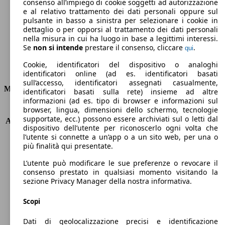
Emissioni di CO2 (combinato)*
consenso all’impiego di cookie soggetti ad autorizzazione
e al relativo trattamento dei dati personali oppure sul
pulsante in basso a sinistra per selezionare i cookie in
dettaglio o per opporsi al trattamento dei dati personali
nella misura in cui ha luogo in base a legittimi interessi.
Se
non si intende
prestare il consenso, cliccare
.
qui
Ø 5.0 l/100km
Cookie, identificatori del dispositivo o analoghi
Consumi
identificatori online (ad es. identificatori basati
sull’accesso, identificatori assegnati casualmente,
Motore e Prestazioni
identificatori basati sulla rete) insieme ad altre
informazioni (ad es. tipo di browser e informazioni sul
browser, lingua, dimensioni dello schermo, tecnologie
KW (PS)
88 kW (120 PS)
supportate, ecc.) possono essere archiviati sul o letti dal
Accelerazione (0-100 km/h)
10.2s
dispositivo dell’utente per riconoscerlo ogni volta che
Velocità massima (km/h)
190 km/h
l’utente si connette a un’app o a un sito web, per una o
Numero di marce
6
più finalità qui presentate.
Coppia
172 nm
L’utente può modificare le sue preferenze o revocare il
Cilindrata
998 ccm
consenso prestato in qualsiasi momento visitando la
Carburante
Benzina
sezione Privacy Manager della nostra informativa.
Cilindri
3
Trasmissione
Manuale
Scopi
Tipo di trazione
trazione anteriore
Dati di geolocalizzazione precisi e identificazione