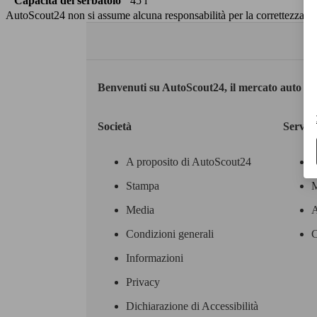
Capacità del serbatoio
45 l
AutoScout24 non si assume alcuna responsabilità per la correttezza dei
Benvenuti su AutoScout24, il mercato auto eu
Società
Servizi
A proposito di AutoScout24
Stampa
M
Media
A
Condizioni generali
C
Informazioni
Privacy
Dichiarazione di Accessibilità