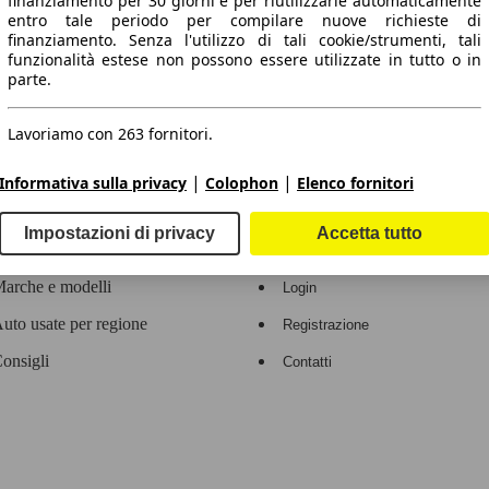
finanziamento per 30 giorni e per riutilizzarle automaticamente
entro tale periodo per compilare nuove richieste di
 dati.
finanziamento. Senza l'utilizzo di tali cookie/strumenti, tali
funzionalità estese non possono essere utilizzate in tutto o in
parte.
Lavoriamo con 263 fornitori.
ropeo.
|
|
Informativa sulla privacy
Colophon
Elenco fornitori
Area rivenditori
Impostazioni di privacy
Accetta tutto
Contatti
Servizi per i dealer
arche e modelli
Login
uto usate per regione
Registrazione
onsigli
Contatti