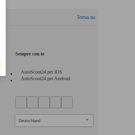
Torna su
Sempre con te
AutoScout24 per iOS
AutoScout24 per Android