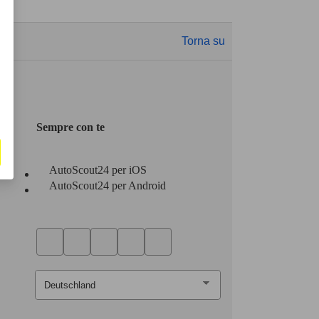
Torna su
Sempre con te
AutoScout24 per iOS
AutoScout24 per Android