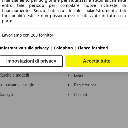
finanziamento per 30 giorni e per riutilizzarle automaticamente
entro tale periodo per compilare nuove richieste di
 dati.
finanziamento. Senza l'utilizzo di tali cookie/strumenti, tali
funzionalità estese non possono essere utilizzate in tutto o in
parte.
Lavoriamo con 263 fornitori.
ropeo.
|
|
Informativa sulla privacy
Colophon
Elenco fornitori
Area rivenditori
Impostazioni di privacy
Accetta tutto
Contatti
Servizi per i dealer
arche e modelli
Login
uto usate per regione
Registrazione
onsigli
Contatti