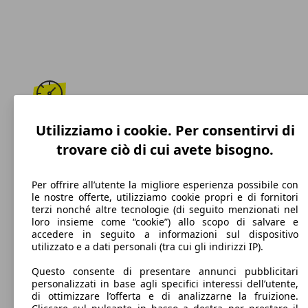
190 km/h
Utilizziamo i cookie. Per consentirvi di
trovare ciò di cui avete bisogno.
Velocità massima
Per offrire all’utente la migliore esperienza possibile con
le nostre offerte, utilizziamo cookie propri e di fornitori
terzi nonché altre tecnologie (di seguito menzionati nel
Elettrica/Benzina
loro insieme come “cookie”) allo scopo di salvare e
accedere in seguito a informazioni sul dispositivo
Carburante
utilizzato e a dati personali (tra cui gli indirizzi IP).
Questo consente di presentare annunci pubblicitari
personalizzati in base agli specifici interessi dell’utente,
di ottimizzare l’offerta e di analizzarne la fruizione.
96 g/km