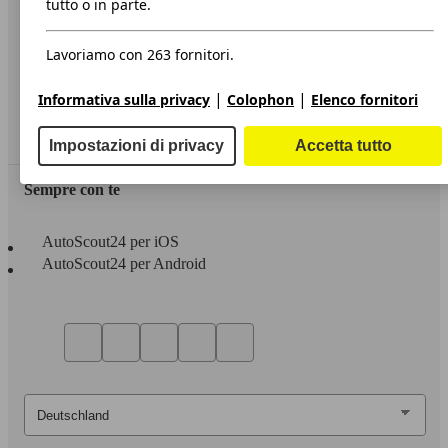
tutto o in parte.
Privacy
Lavoriamo con 263 fornitori.
Dichiarazione di Accessibilità
|
|
Informativa sulla privacy
Colophon
Elenco fornitori
Servizi
Area rivenditori
Impostazioni di privacy
Accetta tutto
Sempre con te
AutoScout24 per iOS
AutoScout24 per Android