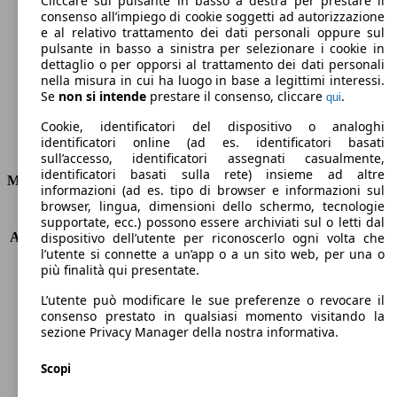
Cliccare sul pulsante in basso a destra per prestare il
consenso all’impiego di cookie soggetti ad autorizzazione
Emissioni di CO2 (combinato)*
e al relativo trattamento dei dati personali oppure sul
pulsante in basso a sinistra per selezionare i cookie in
dettaglio o per opporsi al trattamento dei dati personali
nella misura in cui ha luogo in base a legittimi interessi.
Se
non si intende
prestare il consenso, cliccare
.
qui
Ø 4.2 l/100km
Cookie, identificatori del dispositivo o analoghi
identificatori online (ad es. identificatori basati
Consumi
sull’accesso, identificatori assegnati casualmente,
identificatori basati sulla rete) insieme ad altre
Motore e Prestazioni
informazioni (ad es. tipo di browser e informazioni sul
browser, lingua, dimensioni dello schermo, tecnologie
KW (PS)
88 kW (120 PS)
supportate, ecc.) possono essere archiviati sul o letti dal
Accelerazione (0-100 km/h)
10.3s
dispositivo dell’utente per riconoscerlo ogni volta che
l’utente si connette a un’app o a un sito web, per una o
Velocità massima (km/h)
190 km/h
più finalità qui presentate.
Numero di marce
7
Coppia
200 nm
L’utente può modificare le sue preferenze o revocare il
Cilindrata
998 ccm
consenso prestato in qualsiasi momento visitando la
sezione Privacy Manager della nostra informativa.
Carburante
Elettrica/Benzina
Cilindri
3
Scopi
Trasmissione
Automatico
Tipo di trazione
trazione anteriore