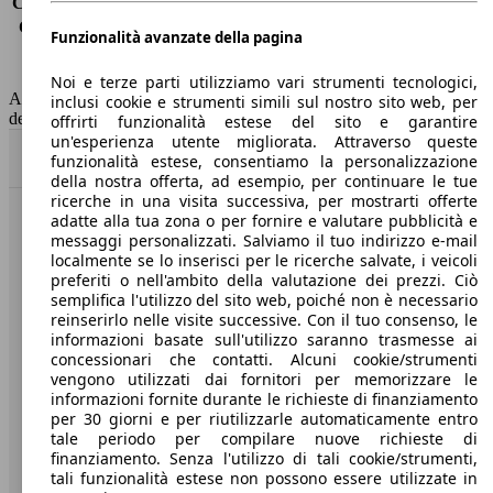
Consumo (extra-urbano)
3.9 l/100km
Consumo (combinato)*
4.2 l/100km
Funzionalità avanzate della pagina
Classe di emissione
Euro 6
Capacità del serbatoio
45 l
Noi e terze parti utilizziamo vari strumenti tecnologici,
AutoScout24 non si assume alcuna responsabilità per la correttezza
inclusi cookie e strumenti simili sul nostro sito web, per
dei dati.
offrirti funzionalità estese del sito e garantire
un'esperienza utente migliorata. Attraverso queste
Torna su
funzionalità estese, consentiamo la personalizzazione
della nostra offerta, ad esempio, per continuare le tue
ricerche in una visita successiva, per mostrarti offerte
adatte alla tua zona o per fornire e valutare pubblicità e
Benvenuti su AutoScout24, il mercato auto europeo.
messaggi personalizzati. Salviamo il tuo indirizzo e-mail
localmente se lo inserisci per le ricerche salvate, i veicoli
preferiti o nell'ambito della valutazione dei prezzi. Ciò
Società
semplifica l'utilizzo del sito web, poiché non è necessario
reinserirlo nelle visite successive. Con il tuo consenso, le
A proposito di AutoScout24
informazioni basate sull'utilizzo saranno trasmesse ai
concessionari che contatti. Alcuni cookie/strumenti
Stampa
vengono utilizzati dai fornitori per memorizzare le
informazioni fornite durante le richieste di finanziamento
Media
per 30 giorni e per riutilizzarle automaticamente entro
tale periodo per compilare nuove richieste di
Condizioni generali
finanziamento. Senza l'utilizzo di tali cookie/strumenti,
tali funzionalità estese non possono essere utilizzate in
Informazioni