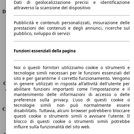
Dati di geolocalizzazione precisi e identificazione
attraverso la scansione del dispositivo
Dimensioni
Pubblicità e contenuti personalizzati, misurazione delle
Lunghezza
4070 mm
prestazioni dei contenuti e degli annunci, ricerche sul
Altezza
1450 mm
pubblico, sviluppo di servizi
Larghezza
1730 mm
Passo
2580 mm
Peso massimo
1680 kg
Funzioni essenziali della pagina
Carico massimo
-
Porte
5
Noi o questi fornitori utilizziamo cookie o strumenti e
Sedili
5
tecnologie simili necessari per le funzioni essenziali del
Carico sul tetto
-
sito e per garantirne il corretto funzionamento. Vengono
Capacità di traino (senza freni)
-
in genere utilizzati in risposta all'attività dell'utente per
abilitare funzioni importanti come l'impostazione e il
Capacità di traino (con freni)
900 kg
mantenimento delle informazioni di accesso o delle
Volume del bagagliaio
325 - 1103 l
preferenze sulla privacy. L'uso di questi cookie o
tecnologie simili non può normalmente essere
Consumi
disabilitato. Tuttavia, alcuni browser potrebbero bloccare
questi cookie o strumenti simili o avvisare l'utente. Il
blocco di questi cookie o strumenti simili potrebbe
Emissioni di CO2*
96 g/km (komb.)
influire sulla funzionalità del sito web.
Consumo (urbano)
4.7 l/100km