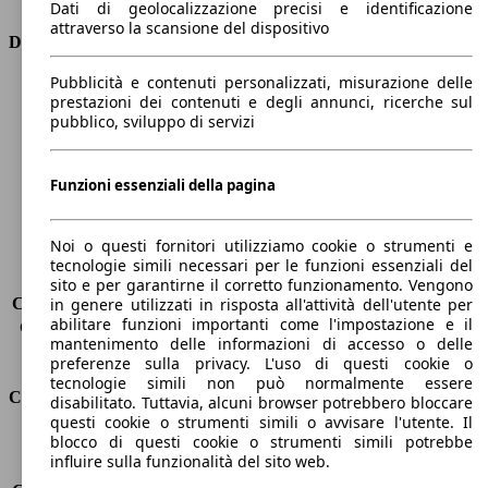
Dati di geolocalizzazione precisi e identificazione
attraverso la scansione del dispositivo
Dimensioni
Pubblicità e contenuti personalizzati, misurazione delle
Lunghezza
4070 mm
prestazioni dei contenuti e degli annunci, ricerche sul
Altezza
1450 mm
pubblico, sviluppo di servizi
Larghezza
1730 mm
Passo
2580 mm
Peso massimo
1650 kg
Funzioni essenziali della pagina
Carico massimo
-
Porte
5
Noi o questi fornitori utilizziamo cookie o strumenti e
Sedili
5
tecnologie simili necessari per le funzioni essenziali del
Carico sul tetto
-
sito e per garantirne il corretto funzionamento. Vengono
Capacità di traino (senza freni)
-
in genere utilizzati in risposta all'attività dell'utente per
abilitare funzioni importanti come l'impostazione e il
Capacità di traino (con freni)
900 kg
mantenimento delle informazioni di accesso o delle
Volume del bagagliaio
325 - 1103 l
preferenze sulla privacy. L'uso di questi cookie o
tecnologie simili non può normalmente essere
Consumi
disabilitato. Tuttavia, alcuni browser potrebbero bloccare
questi cookie o strumenti simili o avvisare l'utente. Il
blocco di questi cookie o strumenti simili potrebbe
Emissioni di CO2*
92 g/km (komb.)
influire sulla funzionalità del sito web.
Consumo (urbano)
4.5 l/100km