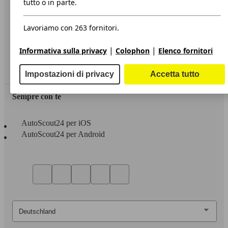
tutto o in parte.
Privacy
Lavoriamo con 263 fornitori.
Dichiarazione di Accessibilità
|
|
Informativa sulla privacy
Colophon
Elenco fornitori
Servizi
Area rivenditori
Impostazioni di privacy
Accetta tutto
Sempre con te
AutoScout24 per iOS
AutoScout24 per Android