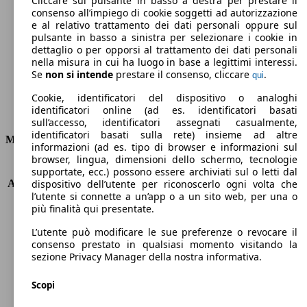
Cliccare sul pulsante in basso a destra per prestare il
consenso all’impiego di cookie soggetti ad autorizzazione
Emissioni di CO2 (combinato)*
e al relativo trattamento dei dati personali oppure sul
pulsante in basso a sinistra per selezionare i cookie in
dettaglio o per opporsi al trattamento dei dati personali
nella misura in cui ha luogo in base a legittimi interessi.
Se
non si intende
prestare il consenso, cliccare
.
qui
Ø 4.0 l/100km
Cookie, identificatori del dispositivo o analoghi
identificatori online (ad es. identificatori basati
Consumi
sull’accesso, identificatori assegnati casualmente,
identificatori basati sulla rete) insieme ad altre
Motore e Prestazioni
informazioni (ad es. tipo di browser e informazioni sul
browser, lingua, dimensioni dello schermo, tecnologie
KW (PS)
74 kW (100 PS)
supportate, ecc.) possono essere archiviati sul o letti dal
Accelerazione (0-100 km/h)
10.4s
dispositivo dell’utente per riconoscerlo ogni volta che
l’utente si connette a un’app o a un sito web, per una o
Velocità massima (km/h)
188 km/h
più finalità qui presentate.
Numero di marce
6
Coppia
172 nm
L’utente può modificare le sue preferenze o revocare il
Cilindrata
998 ccm
consenso prestato in qualsiasi momento visitando la
sezione Privacy Manager della nostra informativa.
Carburante
Elettrica/Benzina
Cilindri
4
Scopi
Trasmissione
Manuale
Tipo di trazione
trazione anteriore