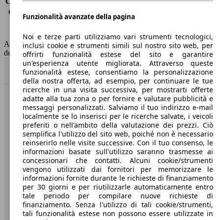
Consumo (extra-urbano)
3.7 l/100km
Consumo (combinato)*
4.0 l/100km
Funzionalità avanzate della pagina
Classe di emissione
Euro 6
Capacità del serbatoio
45 l
Noi e terze parti utilizziamo vari strumenti tecnologici,
AutoScout24 non si assume alcuna responsabilità per la correttezza
inclusi cookie e strumenti simili sul nostro sito web, per
dei dati.
offrirti funzionalità estese del sito e garantire
un'esperienza utente migliorata. Attraverso queste
Torna su
funzionalità estese, consentiamo la personalizzazione
della nostra offerta, ad esempio, per continuare le tue
ricerche in una visita successiva, per mostrarti offerte
adatte alla tua zona o per fornire e valutare pubblicità e
Benvenuti su AutoScout24, il mercato auto europeo.
messaggi personalizzati. Salviamo il tuo indirizzo e-mail
localmente se lo inserisci per le ricerche salvate, i veicoli
preferiti o nell'ambito della valutazione dei prezzi. Ciò
Società
semplifica l'utilizzo del sito web, poiché non è necessario
reinserirlo nelle visite successive. Con il tuo consenso, le
A proposito di AutoScout24
informazioni basate sull'utilizzo saranno trasmesse ai
concessionari che contatti. Alcuni cookie/strumenti
Stampa
vengono utilizzati dai fornitori per memorizzare le
informazioni fornite durante le richieste di finanziamento
Media
per 30 giorni e per riutilizzarle automaticamente entro
tale periodo per compilare nuove richieste di
Condizioni generali
finanziamento. Senza l'utilizzo di tali cookie/strumenti,
tali funzionalità estese non possono essere utilizzate in
Informazioni