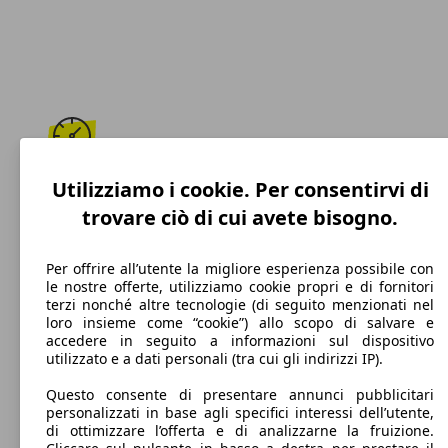
188 km/h
Utilizziamo i cookie. Per consentirvi di
trovare ciò di cui avete bisogno.
Velocità massima
Per offrire all’utente la migliore esperienza possibile con
le nostre offerte, utilizziamo cookie propri e di fornitori
terzi nonché altre tecnologie (di seguito menzionati nel
Elettrica/Benzina
loro insieme come “cookie”) allo scopo di salvare e
accedere in seguito a informazioni sul dispositivo
Carburante
utilizzato e a dati personali (tra cui gli indirizzi IP).
Questo consente di presentare annunci pubblicitari
personalizzati in base agli specifici interessi dell’utente,
di ottimizzare l’offerta e di analizzarne la fruizione.
92 g/km