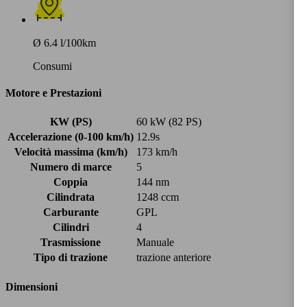
Ø 6.4 l/100km
Consumi
Motore e Prestazioni
KW (PS)
60 kW (82 PS)
Accelerazione (0-100 km/h)
12.9s
Velocità massima (km/h)
173 km/h
Numero di marce
5
Coppia
144 nm
Cilindrata
1248 ccm
Carburante
GPL
Cilindri
4
Trasmissione
Manuale
Tipo di trazione
trazione anteriore
Dimensioni