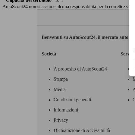
Capacità del serbatoio
37 l
AutoScout24 non si assume alcuna responsabilità per la correttezza dei
Benvenuti su AutoScout24, il mercato auto eu
Società
Servizi
A proposito di AutoScout24
Stampa
M
Media
A
Condizioni generali
C
Informazioni
Privacy
Dichiarazione di Accessibilità