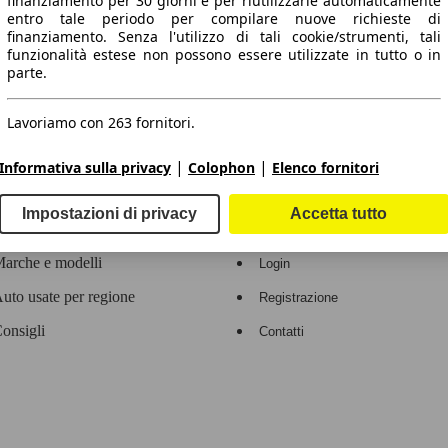
finanziamento per 30 giorni e per riutilizzarle automaticamente
entro tale periodo per compilare nuove richieste di
 dati.
finanziamento. Senza l'utilizzo di tali cookie/strumenti, tali
funzionalità estese non possono essere utilizzate in tutto o in
parte.
Lavoriamo con 263 fornitori.
ropeo.
|
|
Informativa sulla privacy
Colophon
Elenco fornitori
Area rivenditori
Impostazioni di privacy
Accetta tutto
Contatti
Servizi per i dealer
arche e modelli
Login
uto usate per regione
Registrazione
onsigli
Contatti