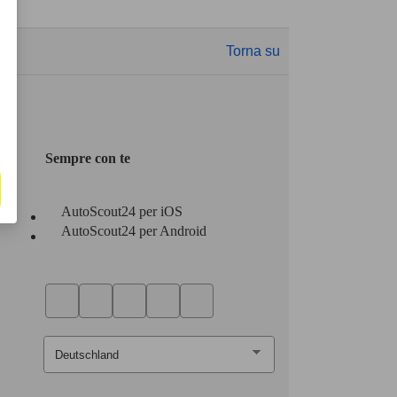
Torna su
Sempre con te
AutoScout24 per iOS
AutoScout24 per Android