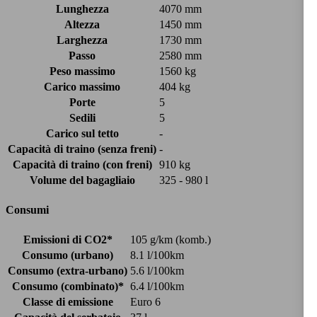
Lunghezza
4070 mm
Altezza
1450 mm
Larghezza
1730 mm
Passo
2580 mm
Peso massimo
1560 kg
Carico massimo
404 kg
Porte
5
Sedili
5
Carico sul tetto
-
Capacità di traino (senza freni)
-
Capacità di traino (con freni)
910 kg
Volume del bagagliaio
325 - 980 l
Consumi
Emissioni di CO2*
105 g/km (komb.)
Consumo (urbano)
8.1 l/100km
Consumo (extra-urbano)
5.6 l/100km
Consumo (combinato)*
6.4 l/100km
Classe di emissione
Euro 6