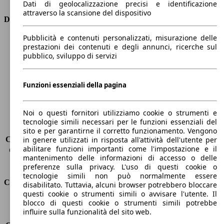
Dati di geolocalizzazione precisi e identificazione
attraverso la scansione del dispositivo
Dimensioni
Pubblicità e contenuti personalizzati, misurazione delle
Lunghezza
4070 mm
prestazioni dei contenuti e degli annunci, ricerche sul
Altezza
1450 mm
pubblico, sviluppo di servizi
Larghezza
1730 mm
Passo
2580 mm
Peso massimo
1560 kg
Funzioni essenziali della pagina
Carico massimo
404 kg
Porte
5
Noi o questi fornitori utilizziamo cookie o strumenti e
Sedili
5
tecnologie simili necessari per le funzioni essenziali del
Carico sul tetto
-
sito e per garantirne il corretto funzionamento. Vengono
Capacità di traino (senza freni)
-
in genere utilizzati in risposta all'attività dell'utente per
abilitare funzioni importanti come l'impostazione e il
Capacità di traino (con freni)
910 kg
mantenimento delle informazioni di accesso o delle
Volume del bagagliaio
325 - 980 l
preferenze sulla privacy. L'uso di questi cookie o
tecnologie simili non può normalmente essere
Consumi
disabilitato. Tuttavia, alcuni browser potrebbero bloccare
questi cookie o strumenti simili o avvisare l'utente. Il
blocco di questi cookie o strumenti simili potrebbe
Emissioni di CO2*
105 g/km (komb.)
influire sulla funzionalità del sito web.
Consumo (urbano)
8.1 l/100km