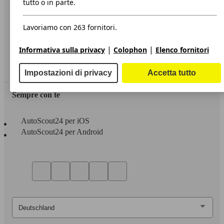
tutto o in parte.
Privacy
Lavoriamo con 263 fornitori.
Dichiarazione di Accessibilità
|
|
Informativa sulla privacy
Colophon
Elenco fornitori
Servizi
Area rivenditori
Impostazioni di privacy
Accetta tutto
Sempre con te
AutoScout24 per iOS
AutoScout24 per Android