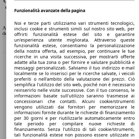
Consumo (extra-urbano)
5.6 l/100km
Consumo (combinato)*
6.4 l/100km
Funzionalità avanzate della pagina
Classe di emissione
Euro 6
Capacità del serbatoio
37 l
Noi e terze parti utilizziamo vari strumenti tecnologici,
AutoScout24 non si assume alcuna responsabilità per la correttezza
inclusi cookie e strumenti simili sul nostro sito web, per
dei dati.
offrirti funzionalità estese del sito e garantire
un'esperienza utente migliorata. Attraverso queste
Torna su
funzionalità estese, consentiamo la personalizzazione
della nostra offerta, ad esempio, per continuare le tue
ricerche in una visita successiva, per mostrarti offerte
adatte alla tua zona o per fornire e valutare pubblicità e
Benvenuti su AutoScout24, il mercato auto europeo.
messaggi personalizzati. Salviamo il tuo indirizzo e-mail
localmente se lo inserisci per le ricerche salvate, i veicoli
preferiti o nell'ambito della valutazione dei prezzi. Ciò
Società
semplifica l'utilizzo del sito web, poiché non è necessario
reinserirlo nelle visite successive. Con il tuo consenso, le
A proposito di AutoScout24
informazioni basate sull'utilizzo saranno trasmesse ai
concessionari che contatti. Alcuni cookie/strumenti
Stampa
vengono utilizzati dai fornitori per memorizzare le
informazioni fornite durante le richieste di finanziamento
Media
per 30 giorni e per riutilizzarle automaticamente entro
tale periodo per compilare nuove richieste di
Condizioni generali
finanziamento. Senza l'utilizzo di tali cookie/strumenti,
tali funzionalità estese non possono essere utilizzate in
Informazioni