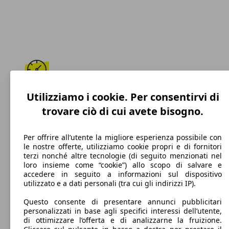
173 km/h
Utilizziamo i cookie. Per consentirvi di
trovare ciò di cui avete bisogno.
Velocità massima
Per offrire all’utente la migliore esperienza possibile con
le nostre offerte, utilizziamo cookie propri e di fornitori
terzi nonché altre tecnologie (di seguito menzionati nel
GPL
loro insieme come “cookie”) allo scopo di salvare e
accedere in seguito a informazioni sul dispositivo
Carburante
utilizzato e a dati personali (tra cui gli indirizzi IP).
Questo consente di presentare annunci pubblicitari
personalizzati in base agli specifici interessi dell’utente,
di ottimizzare l’offerta e di analizzarne la fruizione.
105 g/km