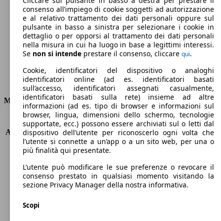
Cliccare sul pulsante in basso a destra per prestare il
consenso all’impiego di cookie soggetti ad autorizzazione
Emissioni di CO2 (combinato)*
e al relativo trattamento dei dati personali oppure sul
pulsante in basso a sinistra per selezionare i cookie in
dettaglio o per opporsi al trattamento dei dati personali
nella misura in cui ha luogo in base a legittimi interessi.
Se
non si intende
prestare il consenso, cliccare
.
qui
Ø 6.4 l/100km
Cookie, identificatori del dispositivo o analoghi
identificatori online (ad es. identificatori basati
Consumi
sull’accesso, identificatori assegnati casualmente,
identificatori basati sulla rete) insieme ad altre
Motore e Prestazioni
informazioni (ad es. tipo di browser e informazioni sul
browser, lingua, dimensioni dello schermo, tecnologie
KW (PS)
60 kW (82 PS)
supportate, ecc.) possono essere archiviati sul o letti dal
Accelerazione (0-100 km/h)
12.9s
dispositivo dell’utente per riconoscerlo ogni volta che
l’utente si connette a un’app o a un sito web, per una o
Velocità massima (km/h)
173 km/h
più finalità qui presentate.
Numero di marce
5
Coppia
144 nm
L’utente può modificare le sue preferenze o revocare il
Cilindrata
1248 ccm
consenso prestato in qualsiasi momento visitando la
sezione Privacy Manager della nostra informativa.
Carburante
GPL
Cilindri
4
Scopi
Trasmissione
Manuale
Tipo di trazione
trazione anteriore