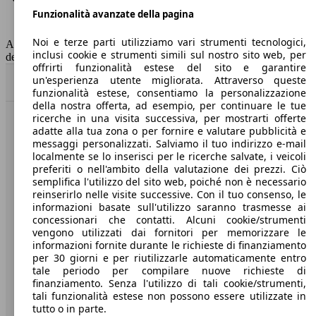
Funzionalità avanzate della pagina
Classe di emissione
Euro 6
Capacità del serbatoio
37 l
Noi e terze parti utilizziamo vari strumenti tecnologici,
AutoScout24 non si assume alcuna responsabilità per la correttezza
inclusi cookie e strumenti simili sul nostro sito web, per
dei dati.
offrirti funzionalità estese del sito e garantire
un'esperienza utente migliorata. Attraverso queste
Torna su
funzionalità estese, consentiamo la personalizzazione
della nostra offerta, ad esempio, per continuare le tue
ricerche in una visita successiva, per mostrarti offerte
Benvenuti su AutoScout24, il mercato auto europeo.
adatte alla tua zona o per fornire e valutare pubblicità e
messaggi personalizzati. Salviamo il tuo indirizzo e-mail
localmente se lo inserisci per le ricerche salvate, i veicoli
Società
preferiti o nell'ambito della valutazione dei prezzi. Ciò
semplifica l'utilizzo del sito web, poiché non è necessario
reinserirlo nelle visite successive. Con il tuo consenso, le
A proposito di AutoScout24
informazioni basate sull'utilizzo saranno trasmesse ai
concessionari che contatti. Alcuni cookie/strumenti
Stampa
vengono utilizzati dai fornitori per memorizzare le
informazioni fornite durante le richieste di finanziamento
Media
per 30 giorni e per riutilizzarle automaticamente entro
Condizioni generali
tale periodo per compilare nuove richieste di
finanziamento. Senza l'utilizzo di tali cookie/strumenti,
Informazioni
tali funzionalità estese non possono essere utilizzate in
tutto o in parte.