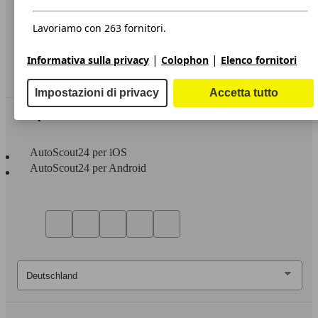
Privacy
Dichiarazione di Accessibilità
Lavoriamo con 263 fornitori.
Servizi
|
|
Informativa sulla privacy
Colophon
Elenco fornitori
Area rivenditori
Impostazioni di privacy
Accetta tutto
Sempre con te
AutoScout24 per iOS
AutoScout24 per Android