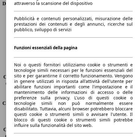
attraverso la scansione del dispositivo
Dimensioni
Lunghezza
4070 mm
Pubblicità e contenuti personalizzati, misurazione delle
Altezza
1450 mm
prestazioni dei contenuti e degli annunci, ricerche sul
pubblico, sviluppo di servizi
Larghezza
1730 mm
Passo
2580 mm
Peso massimo
1560 kg
Funzioni essenziali della pagina
Carico massimo
404 kg
Porte
5
Sedili
5
Noi o questi fornitori utilizziamo cookie o strumenti e
tecnologie simili necessari per le funzioni essenziali del
Carico sul tetto
-
sito e per garantirne il corretto funzionamento. Vengono
Capacità di traino (senza freni)
-
in genere utilizzati in risposta all'attività dell'utente per
Capacità di traino (con freni)
900 kg
abilitare funzioni importanti come l'impostazione e il
Volume del bagagliaio
325 - 980 l
mantenimento delle informazioni di accesso o delle
preferenze sulla privacy. L'uso di questi cookie o
tecnologie simili non può normalmente essere
Consumi
disabilitato. Tuttavia, alcuni browser potrebbero bloccare
questi cookie o strumenti simili o avvisare l'utente. Il
Emissioni di CO2*
105 g/km (komb.)
blocco di questi cookie o strumenti simili potrebbe
Consumo (urbano)
8.1 l/100km
influire sulla funzionalità del sito web.
Consumo (extra-urbano)
5.6 l/100km
Consumo (combinato)*
6.4 l/100km