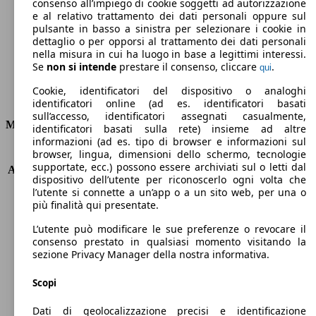
Emissioni di CO2 (combinato)*
consenso all’impiego di cookie soggetti ad autorizzazione
e al relativo trattamento dei dati personali oppure sul
pulsante in basso a sinistra per selezionare i cookie in
dettaglio o per opporsi al trattamento dei dati personali
nella misura in cui ha luogo in base a legittimi interessi.
Se
non si intende
prestare il consenso, cliccare
.
qui
Ø 6.4 l/100km
Cookie, identificatori del dispositivo o analoghi
Consumi
identificatori online (ad es. identificatori basati
sull’accesso, identificatori assegnati casualmente,
Motore e Prestazioni
identificatori basati sulla rete) insieme ad altre
informazioni (ad es. tipo di browser e informazioni sul
browser, lingua, dimensioni dello schermo, tecnologie
KW (PS)
60 kW (82 PS)
supportate, ecc.) possono essere archiviati sul o letti dal
Accelerazione (0-100 km/h)
12.9s
dispositivo dell’utente per riconoscerlo ogni volta che
Velocità massima (km/h)
173 km/h
l’utente si connette a un’app o a un sito web, per una o
Numero di marce
5
più finalità qui presentate.
Coppia
144 nm
L’utente può modificare le sue preferenze o revocare il
Cilindrata
1248 ccm
consenso prestato in qualsiasi momento visitando la
Carburante
GPL
sezione Privacy Manager della nostra informativa.
Cilindri
4
Trasmissione
Manuale
Scopi
Tipo di trazione
trazione anteriore
Dati di geolocalizzazione precisi e identificazione