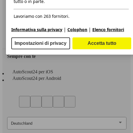
tutto o in parte.
Privacy
Lavoriamo con 263 fornitori.
Dichiarazione di Accessibilità
|
|
Informativa sulla privacy
Colophon
Elenco fornitori
Servizi
Area rivenditori
Impostazioni di privacy
Accetta tutto
Sempre con te
AutoScout24 per iOS
AutoScout24 per Android