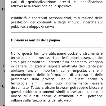
Dati di geolocalizzazione precisi e identificazione
attraverso la scansione del dispositivo
Dimensioni
Pubblicità e contenuti personalizzati, misurazione delle
Lunghezza
4070 mm
prestazioni dei contenuti e degli annunci, ricerche sul
Altezza
1450 mm
pubblico, sviluppo di servizi
Larghezza
1730 mm
Passo
2580 mm
Peso massimo
1560 kg
Funzioni essenziali della pagina
Carico massimo
-
Porte
5
Noi o questi fornitori utilizziamo cookie o strumenti e
Sedili
5
tecnologie simili necessari per le funzioni essenziali del
Carico sul tetto
-
sito e per garantirne il corretto funzionamento. Vengono
Capacità di traino (senza freni)
-
in genere utilizzati in risposta all'attività dell'utente per
abilitare funzioni importanti come l'impostazione e il
Capacità di traino (con freni)
910 kg
mantenimento delle informazioni di accesso o delle
Volume del bagagliaio
325 - 980 l
preferenze sulla privacy. L'uso di questi cookie o
tecnologie simili non può normalmente essere
Consumi
disabilitato. Tuttavia, alcuni browser potrebbero bloccare
questi cookie o strumenti simili o avvisare l'utente. Il
blocco di questi cookie o strumenti simili potrebbe
Emissioni di CO2*
122 g/km (komb.)
influire sulla funzionalità del sito web.
Consumo (urbano)
6.4 l/100km