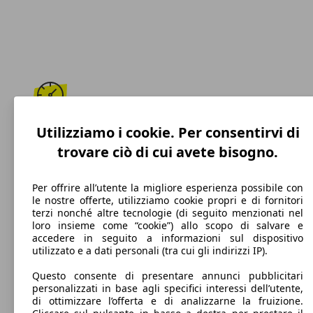
173 km/h
Utilizziamo i cookie. Per consentirvi di
trovare ciò di cui avete bisogno.
Velocità massima
Per offrire all’utente la migliore esperienza possibile con
le nostre offerte, utilizziamo cookie propri e di fornitori
terzi nonché altre tecnologie (di seguito menzionati nel
Benzina
loro insieme come “cookie”) allo scopo di salvare e
accedere in seguito a informazioni sul dispositivo
Carburante
utilizzato e a dati personali (tra cui gli indirizzi IP).
Questo consente di presentare annunci pubblicitari
personalizzati in base agli specifici interessi dell’utente,
di ottimizzare l’offerta e di analizzarne la fruizione.
122 g/km