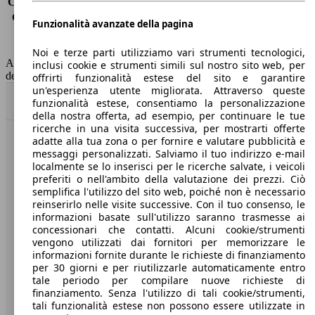
Consumo (extra-urbano)
4.7 l/100km
Consumo (combinato)*
5.3 l/100km
Funzionalità avanzate della pagina
Classe di emissione
Euro 6
Capacità del serbatoio
45 l
Noi e terze parti utilizziamo vari strumenti tecnologici,
AutoScout24 non si assume alcuna responsabilità per la correttezza
inclusi cookie e strumenti simili sul nostro sito web, per
dei dati.
offrirti funzionalità estese del sito e garantire
un'esperienza utente migliorata. Attraverso queste
Torna su
funzionalità estese, consentiamo la personalizzazione
della nostra offerta, ad esempio, per continuare le tue
ricerche in una visita successiva, per mostrarti offerte
adatte alla tua zona o per fornire e valutare pubblicità e
Benvenuti su AutoScout24, il mercato auto europeo.
messaggi personalizzati. Salviamo il tuo indirizzo e-mail
localmente se lo inserisci per le ricerche salvate, i veicoli
preferiti o nell'ambito della valutazione dei prezzi. Ciò
Società
semplifica l'utilizzo del sito web, poiché non è necessario
reinserirlo nelle visite successive. Con il tuo consenso, le
A proposito di AutoScout24
informazioni basate sull'utilizzo saranno trasmesse ai
concessionari che contatti. Alcuni cookie/strumenti
Stampa
vengono utilizzati dai fornitori per memorizzare le
informazioni fornite durante le richieste di finanziamento
Media
per 30 giorni e per riutilizzarle automaticamente entro
tale periodo per compilare nuove richieste di
Condizioni generali
finanziamento. Senza l'utilizzo di tali cookie/strumenti,
tali funzionalità estese non possono essere utilizzate in
Informazioni