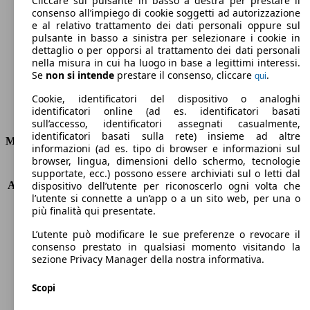
Cliccare sul pulsante in basso a destra per prestare il
consenso all’impiego di cookie soggetti ad autorizzazione
Emissioni di CO2 (combinato)*
e al relativo trattamento dei dati personali oppure sul
pulsante in basso a sinistra per selezionare i cookie in
dettaglio o per opporsi al trattamento dei dati personali
nella misura in cui ha luogo in base a legittimi interessi.
Se
non si intende
prestare il consenso, cliccare
.
qui
Ø 5.3 l/100km
Cookie, identificatori del dispositivo o analoghi
identificatori online (ad es. identificatori basati
Consumi
sull’accesso, identificatori assegnati casualmente,
identificatori basati sulla rete) insieme ad altre
Motore e Prestazioni
informazioni (ad es. tipo di browser e informazioni sul
browser, lingua, dimensioni dello schermo, tecnologie
KW (PS)
62 kW (84 PS)
supportate, ecc.) possono essere archiviati sul o letti dal
Accelerazione (0-100 km/h)
12.9s
dispositivo dell’utente per riconoscerlo ogni volta che
l’utente si connette a un’app o a un sito web, per una o
Velocità massima (km/h)
173 km/h
più finalità qui presentate.
Numero di marce
5
Coppia
122 nm
L’utente può modificare le sue preferenze o revocare il
Cilindrata
1248 ccm
consenso prestato in qualsiasi momento visitando la
sezione Privacy Manager della nostra informativa.
Carburante
Benzina
Cilindri
4
Scopi
Trasmissione
Manuale
Tipo di trazione
trazione anteriore