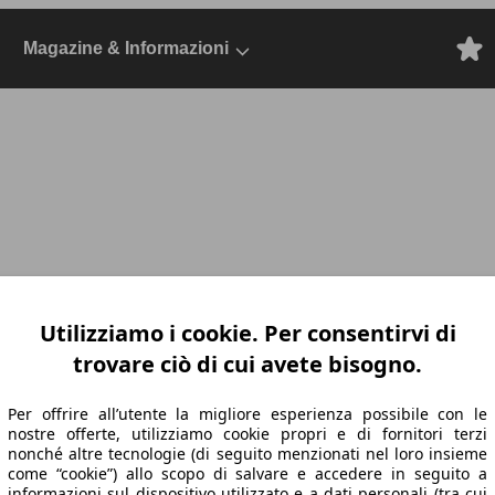
Magazine & Informazioni
2017 Benzina, Dal 2017, Berlina, GPL
Utilizziamo i cookie. Per consentirvi di
trovare ciò di cui avete bisogno.
Per offrire all’utente la migliore esperienza possibile con le
nostre offerte, utilizziamo cookie propri e di fornitori terzi
nonché altre tecnologie (di seguito menzionati nel loro insieme
come “cookie”) allo scopo di salvare e accedere in seguito a
informazioni sul dispositivo utilizzato e a dati personali (tra cui