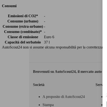
Consumi
Emissioni di CO2*
-
Consumo (urbano)
-
Consumo (extra-urbano)
-
Consumo (combinato)*
-
Classe di emissione
Euro 6
Capacità del serbatoio
37 l
AutoScout24 non si assume alcuna responsabilità per la correttezza dei
Benvenuti su AutoScout24, il mercato auto eu
Società
Servizi
A proposito di AutoScout24
Stampa
M