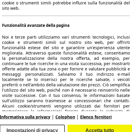
cookie o strumenti simili potrebbe influire sulla funzionalità del
sito web.
Funzionalità avanzate della pagina
Noi e terze parti utilizziamo vari strumenti tecnologici, inclusi
cookie e strumenti simili sul nostro sito web, per offrirti
funzionalità estese del sito e garantire un'esperienza utente
migliorata. Attraverso queste funzionalità estese, consentiamo
la personalizzazione della nostra offerta, ad esempio, per
 dati.
continuare le tue ricerche in una visita successiva, per mostrarti
offerte adatte alla tua zona o per fornire e valutare pubblicità e
messaggi personalizzati. Salviamo il tuo indirizzo e-mail
localmente se lo inserisci per le ricerche salvate, i veicoli
preferiti o nell'ambito della valutazione dei prezzi. Ciò semplifica
ropeo.
l'utilizzo del sito web, poiché non è necessario reinserirlo nelle
visite successive. Con il tuo consenso, le informazioni basate
sull'utilizzo saranno trasmesse ai concessionari che contatti.
Area rivenditori
Alcuni cookie/strumenti vengono utilizzati dai fornitori per
memorizzare le informazioni fornite durante le richieste di
|
|
finanziamento per 30 giorni e per riutilizzarle automaticamente
Informativa sulla privacy
Colophon
Elenco fornitori
Contatti
Servizi per i dealer
entro tale periodo per compilare nuove richieste di
finanziamento. Senza l'utilizzo di tali cookie/strumenti, tali
arche e modelli
Login
Impostazioni di privacy
Accetta tutto