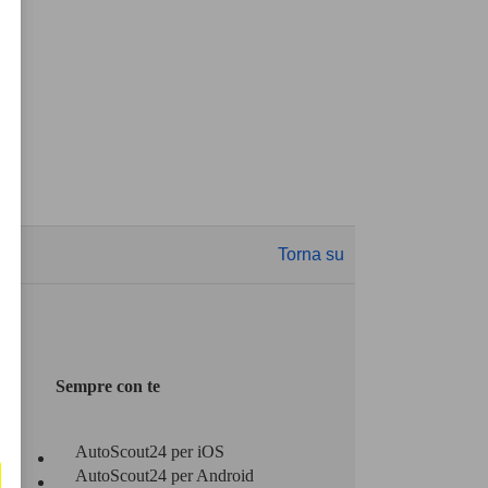
Torna su
Sempre con te
AutoScout24 per iOS
AutoScout24 per Android