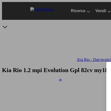
Passa
al
Ricerca
Vendi
contenuto
principale
Kia Rio - Dati tecnici
Kia Rio 1.2 mpi Evolution Gpl 82cv my18