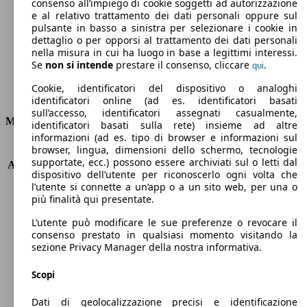
Emissioni di CO2 (combinato)*
consenso all’impiego di cookie soggetti ad autorizzazione
e al relativo trattamento dei dati personali oppure sul
pulsante in basso a sinistra per selezionare i cookie in
dettaglio o per opporsi al trattamento dei dati personali
nella misura in cui ha luogo in base a legittimi interessi.
Se
non si intende
prestare il consenso, cliccare
.
qui
Ø 7.0 l/100km
Cookie, identificatori del dispositivo o analoghi
Consumi
identificatori online (ad es. identificatori basati
sull’accesso, identificatori assegnati casualmente,
Motore e Prestazioni
identificatori basati sulla rete) insieme ad altre
informazioni (ad es. tipo di browser e informazioni sul
browser, lingua, dimensioni dello schermo, tecnologie
KW (PS)
60 kW (82 PS)
supportate, ecc.) possono essere archiviati sul o letti dal
Accelerazione (0-100 km/h)
13.1s
dispositivo dell’utente per riconoscerlo ogni volta che
Velocità massima (km/h)
173 km/h
l’utente si connette a un’app o a un sito web, per una o
Numero di marce
5
più finalità qui presentate.
Coppia
108 nm
L’utente può modificare le sue preferenze o revocare il
Cilindrata
1197 ccm
consenso prestato in qualsiasi momento visitando la
Carburante
GPL
sezione Privacy Manager della nostra informativa.
Cilindri
4
Trasmissione
Manuale
Scopi
Tipo di trazione
trazione anteriore
Dati di geolocalizzazione precisi e identificazione