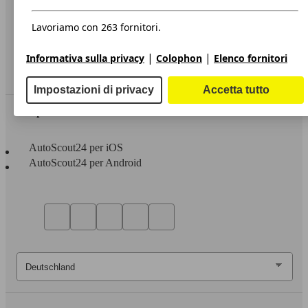
Privacy
Dichiarazione di Accessibilità
Lavoriamo con 263 fornitori.
Servizi
|
|
Informativa sulla privacy
Colophon
Elenco fornitori
Area rivenditori
Impostazioni di privacy
Accetta tutto
Sempre con te
AutoScout24 per iOS
AutoScout24 per Android