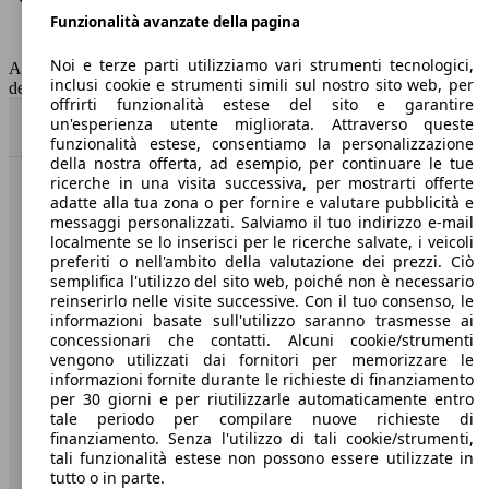
Funzionalità avanzate della pagina
Classe di emissione
Euro 6
Capacità del serbatoio
47 l
Noi e terze parti utilizziamo vari strumenti tecnologici,
AutoScout24 non si assume alcuna responsabilità per la correttezza
inclusi cookie e strumenti simili sul nostro sito web, per
dei dati.
offrirti funzionalità estese del sito e garantire
un'esperienza utente migliorata. Attraverso queste
Torna su
funzionalità estese, consentiamo la personalizzazione
della nostra offerta, ad esempio, per continuare le tue
ricerche in una visita successiva, per mostrarti offerte
Benvenuti su AutoScout24, il mercato auto europeo.
adatte alla tua zona o per fornire e valutare pubblicità e
messaggi personalizzati. Salviamo il tuo indirizzo e-mail
localmente se lo inserisci per le ricerche salvate, i veicoli
Società
preferiti o nell'ambito della valutazione dei prezzi. Ciò
semplifica l'utilizzo del sito web, poiché non è necessario
reinserirlo nelle visite successive. Con il tuo consenso, le
A proposito di AutoScout24
informazioni basate sull'utilizzo saranno trasmesse ai
concessionari che contatti. Alcuni cookie/strumenti
Stampa
vengono utilizzati dai fornitori per memorizzare le
informazioni fornite durante le richieste di finanziamento
Media
per 30 giorni e per riutilizzarle automaticamente entro
Condizioni generali
tale periodo per compilare nuove richieste di
finanziamento. Senza l'utilizzo di tali cookie/strumenti,
Informazioni
tali funzionalità estese non possono essere utilizzate in
tutto o in parte.