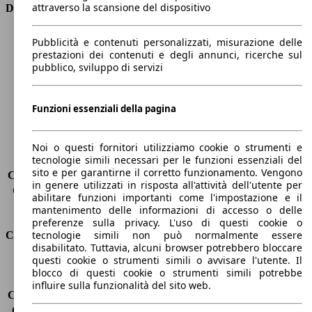
attraverso la scansione del dispositivo
Dimensioni
Lunghezza
4070 mm
Pubblicità e contenuti personalizzati, misurazione delle
Altezza
1450 mm
prestazioni dei contenuti e degli annunci, ricerche sul
pubblico, sviluppo di servizi
Larghezza
1730 mm
Passo
2580 mm
Peso massimo
1570 kg
Funzioni essenziali della pagina
Carico massimo
-
Porte
5
Sedili
5
Noi o questi fornitori utilizziamo cookie o strumenti e
tecnologie simili necessari per le funzioni essenziali del
Carico sul tetto
-
sito e per garantirne il corretto funzionamento. Vengono
Capacità di traino (senza freni)
-
in genere utilizzati in risposta all'attività dell'utente per
Capacità di traino (con freni)
-
abilitare funzioni importanti come l'impostazione e il
Volume del bagagliaio
300 - 1078 l
mantenimento delle informazioni di accesso o delle
preferenze sulla privacy. L'uso di questi cookie o
tecnologie simili non può normalmente essere
Consumi
disabilitato. Tuttavia, alcuni browser potrebbero bloccare
questi cookie o strumenti simili o avvisare l'utente. Il
Emissioni di CO2*
113 g/km (komb.)
blocco di questi cookie o strumenti simili potrebbe
Consumo (urbano)
8.8 l/100km
influire sulla funzionalità del sito web.
Consumo (extra-urbano)
5.9 l/100km
Consumo (combinato)*
7.0 l/100km