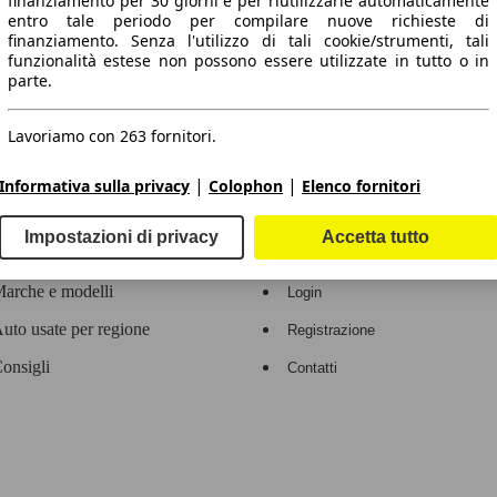
finanziamento per 30 giorni e per riutilizzarle automaticamente
entro tale periodo per compilare nuove richieste di
 dati.
finanziamento. Senza l'utilizzo di tali cookie/strumenti, tali
funzionalità estese non possono essere utilizzate in tutto o in
parte.
Lavoriamo con 263 fornitori.
ropeo.
|
|
Informativa sulla privacy
Colophon
Elenco fornitori
Area rivenditori
Impostazioni di privacy
Accetta tutto
Contatti
Servizi per i dealer
arche e modelli
Login
uto usate per regione
Registrazione
onsigli
Contatti