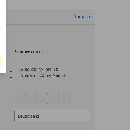
Torna su
Sempre con te
AutoScout24 per iOS
AutoScout24 per Android