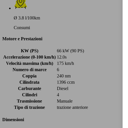
Ø 3.8 l/100km
Consumi
Motore e Prestazioni
KW (PS)
66 kW (90 PS)
Accelerazione (0-100 km/h)
12.0s
Velocità massima (km/h)
175 km/h
Numero di marce
6
Coppia
240 nm
Cilindrata
1396 ccm
Carburante
Diesel
Cilindri
4
Trasmissione
Manuale
Tipo di trazione
trazione anteriore
Dimensioni