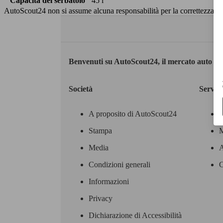
Capacità del serbatoio
45 l
AutoScout24 non si assume alcuna responsabilità per la correttezza dei
Benvenuti su AutoScout24, il mercato auto eu
Società
Servizi
A proposito di AutoScout24
Stampa
M
Media
A
Condizioni generali
C
Informazioni
Privacy
Dichiarazione di Accessibilità