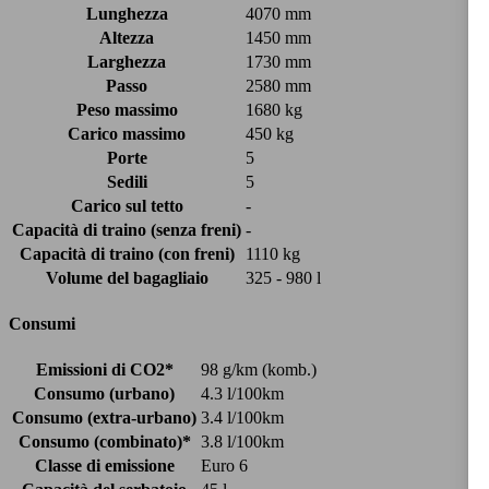
Lunghezza
4070 mm
Altezza
1450 mm
Larghezza
1730 mm
Passo
2580 mm
Peso massimo
1680 kg
Carico massimo
450 kg
Porte
5
Sedili
5
Carico sul tetto
-
Capacità di traino (senza freni)
-
Capacità di traino (con freni)
1110 kg
Volume del bagagliaio
325 - 980 l
Consumi
Emissioni di CO2*
98 g/km (komb.)
Consumo (urbano)
4.3 l/100km
Consumo (extra-urbano)
3.4 l/100km
Consumo (combinato)*
3.8 l/100km
Classe di emissione
Euro 6