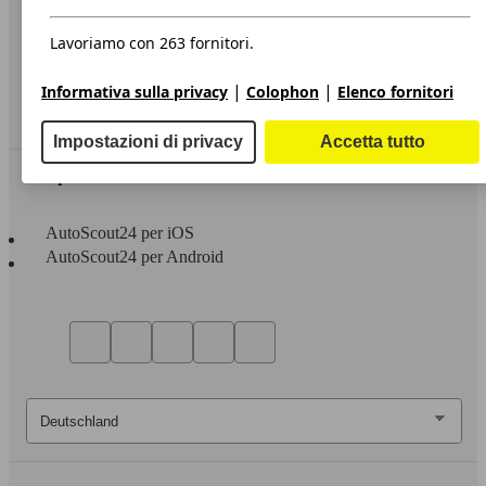
Privacy
Dichiarazione di Accessibilità
Lavoriamo con 263 fornitori.
Servizi
|
|
Informativa sulla privacy
Colophon
Elenco fornitori
Area rivenditori
Impostazioni di privacy
Accetta tutto
Sempre con te
AutoScout24 per iOS
AutoScout24 per Android