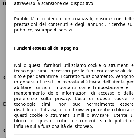
attraverso la scansione del dispositivo
Dimensioni
Lunghezza
4070 mm
Pubblicità e contenuti personalizzati, misurazione delle
Altezza
1450 mm
prestazioni dei contenuti e degli annunci, ricerche sul
pubblico, sviluppo di servizi
Larghezza
1730 mm
Passo
2580 mm
Peso massimo
1680 kg
Funzioni essenziali della pagina
Carico massimo
450 kg
Porte
5
Sedili
5
Noi o questi fornitori utilizziamo cookie o strumenti e
tecnologie simili necessari per le funzioni essenziali del
Carico sul tetto
-
sito e per garantirne il corretto funzionamento. Vengono
Capacità di traino (senza freni)
-
in genere utilizzati in risposta all'attività dell'utente per
Capacità di traino (con freni)
1110 kg
abilitare funzioni importanti come l'impostazione e il
Volume del bagagliaio
325 - 980 l
mantenimento delle informazioni di accesso o delle
preferenze sulla privacy. L'uso di questi cookie o
tecnologie simili non può normalmente essere
Consumi
disabilitato. Tuttavia, alcuni browser potrebbero bloccare
questi cookie o strumenti simili o avvisare l'utente. Il
Emissioni di CO2*
98 g/km (komb.)
blocco di questi cookie o strumenti simili potrebbe
Consumo (urbano)
4.3 l/100km
influire sulla funzionalità del sito web.
Consumo (extra-urbano)
3.4 l/100km
Consumo (combinato)*
3.8 l/100km