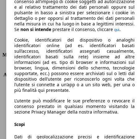
Emissioni di CO2 (combinato)*
consenso all’impiego di cookie soggetti ad autorizzazione
e al relativo trattamento dei dati personali oppure sul
pulsante in basso a sinistra per selezionare i cookie in
dettaglio o per opporsi al trattamento dei dati personali
nella misura in cui ha luogo in base a legittimi interessi.
Se
non si intende
prestare il consenso, cliccare
.
qui
Ø 3.8 l/100km
Cookie, identificatori del dispositivo o analoghi
Consumi
identificatori online (ad es. identificatori basati
sull’accesso, identificatori assegnati casualmente,
Motore e Prestazioni
identificatori basati sulla rete) insieme ad altre
informazioni (ad es. tipo di browser e informazioni sul
browser, lingua, dimensioni dello schermo, tecnologie
KW (PS)
66 kW (90 PS)
supportate, ecc.) possono essere archiviati sul o letti dal
Accelerazione (0-100 km/h)
12.0s
dispositivo dell’utente per riconoscerlo ogni volta che
Velocità massima (km/h)
175 km/h
l’utente si connette a un’app o a un sito web, per una o
Numero di marce
6
più finalità qui presentate.
Coppia
240 nm
L’utente può modificare le sue preferenze o revocare il
Cilindrata
1396 ccm
consenso prestato in qualsiasi momento visitando la
Carburante
Diesel
sezione Privacy Manager della nostra informativa.
Cilindri
4
Trasmissione
Manuale
Scopi
Tipo di trazione
trazione anteriore
Dati di geolocalizzazione precisi e identificazione