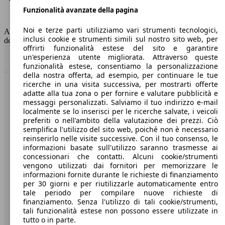
Funzionalità avanzate della pagina
Classe di emissione
Euro 6
Capacità del serbatoio
45 l
Noi e terze parti utilizziamo vari strumenti tecnologici,
AutoScout24 non si assume alcuna responsabilità per la correttezza
inclusi cookie e strumenti simili sul nostro sito web, per
dei dati.
offrirti funzionalità estese del sito e garantire
un'esperienza utente migliorata. Attraverso queste
Torna su
funzionalità estese, consentiamo la personalizzazione
della nostra offerta, ad esempio, per continuare le tue
ricerche in una visita successiva, per mostrarti offerte
Benvenuti su AutoScout24, il mercato auto europeo.
adatte alla tua zona o per fornire e valutare pubblicità e
messaggi personalizzati. Salviamo il tuo indirizzo e-mail
localmente se lo inserisci per le ricerche salvate, i veicoli
Società
preferiti o nell'ambito della valutazione dei prezzi. Ciò
semplifica l'utilizzo del sito web, poiché non è necessario
reinserirlo nelle visite successive. Con il tuo consenso, le
A proposito di AutoScout24
informazioni basate sull'utilizzo saranno trasmesse ai
concessionari che contatti. Alcuni cookie/strumenti
Stampa
vengono utilizzati dai fornitori per memorizzare le
informazioni fornite durante le richieste di finanziamento
Media
per 30 giorni e per riutilizzarle automaticamente entro
Condizioni generali
tale periodo per compilare nuove richieste di
finanziamento. Senza l'utilizzo di tali cookie/strumenti,
Informazioni
tali funzionalità estese non possono essere utilizzate in
tutto o in parte.