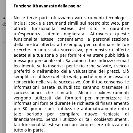
Funzionalità avanzate della pagina
Classe di emissione
Euro 5
Capacità del serbatoio
43 l
Noi e terze parti utilizziamo vari strumenti tecnologici,
AutoScout24 non si assume alcuna responsabilità per la correttezza
inclusi cookie e strumenti simili sul nostro sito web, per
dei dati.
offrirti funzionalità estese del sito e garantire
un'esperienza utente migliorata. Attraverso queste
Torna su
funzionalità estese, consentiamo la personalizzazione
della nostra offerta, ad esempio, per continuare le tue
ricerche in una visita successiva, per mostrarti offerte
Benvenuti su AutoScout24, il mercato auto europeo.
adatte alla tua zona o per fornire e valutare pubblicità e
messaggi personalizzati. Salviamo il tuo indirizzo e-mail
localmente se lo inserisci per le ricerche salvate, i veicoli
Società
preferiti o nell'ambito della valutazione dei prezzi. Ciò
semplifica l'utilizzo del sito web, poiché non è necessario
reinserirlo nelle visite successive. Con il tuo consenso, le
A proposito di AutoScout24
informazioni basate sull'utilizzo saranno trasmesse ai
concessionari che contatti. Alcuni cookie/strumenti
Stampa
vengono utilizzati dai fornitori per memorizzare le
informazioni fornite durante le richieste di finanziamento
Media
per 30 giorni e per riutilizzarle automaticamente entro
Condizioni generali
tale periodo per compilare nuove richieste di
finanziamento. Senza l'utilizzo di tali cookie/strumenti,
Informazioni
tali funzionalità estese non possono essere utilizzate in
tutto o in parte.