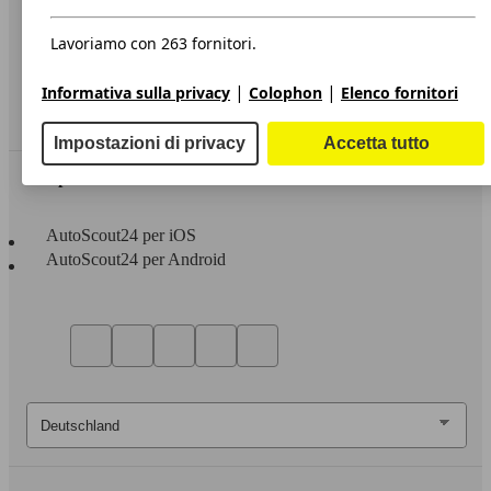
Privacy
Dichiarazione di Accessibilità
Lavoriamo con 263 fornitori.
Servizi
|
|
Informativa sulla privacy
Colophon
Elenco fornitori
Area rivenditori
Impostazioni di privacy
Accetta tutto
Sempre con te
AutoScout24 per iOS
AutoScout24 per Android