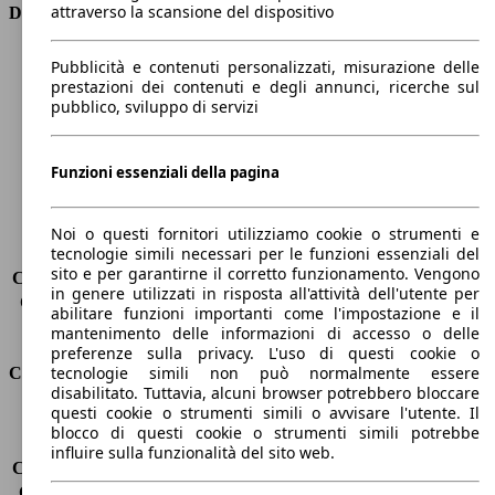
attraverso la scansione del dispositivo
Dimensioni
Lunghezza
4050 mm
Pubblicità e contenuti personalizzati, misurazione delle
Altezza
1460 mm
prestazioni dei contenuti e degli annunci, ricerche sul
pubblico, sviluppo di servizi
Larghezza
1720 mm
Passo
2570 mm
Peso massimo
1640 kg
Funzioni essenziali della pagina
Carico massimo
-
Porte
5
Sedili
5
Noi o questi fornitori utilizziamo cookie o strumenti e
tecnologie simili necessari per le funzioni essenziali del
Carico sul tetto
-
sito e per garantirne il corretto funzionamento. Vengono
Capacità di traino (senza freni)
-
in genere utilizzati in risposta all'attività dell'utente per
Capacità di traino (con freni)
800 kg
abilitare funzioni importanti come l'impostazione e il
Volume del bagagliaio
288 - 923 l
mantenimento delle informazioni di accesso o delle
preferenze sulla privacy. L'uso di questi cookie o
tecnologie simili non può normalmente essere
Consumi
disabilitato. Tuttavia, alcuni browser potrebbero bloccare
questi cookie o strumenti simili o avvisare l'utente. Il
Emissioni di CO2*
94 g/km (komb.)
blocco di questi cookie o strumenti simili potrebbe
Consumo (urbano)
3.9 l/100km
influire sulla funzionalità del sito web.
Consumo (extra-urbano)
3.3 l/100km
Consumo (combinato)*
3.6 l/100km