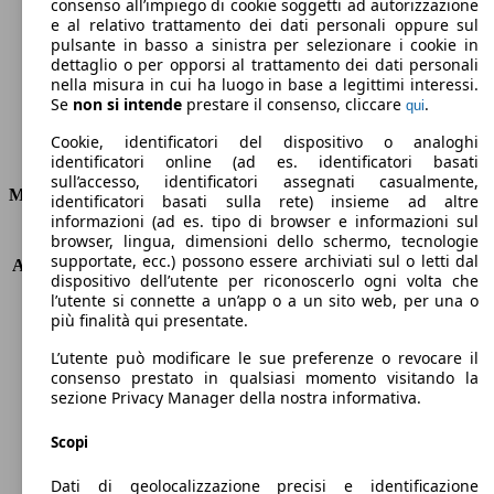
Emissioni di CO2 (combinato)*
consenso all’impiego di cookie soggetti ad autorizzazione
e al relativo trattamento dei dati personali oppure sul
pulsante in basso a sinistra per selezionare i cookie in
dettaglio o per opporsi al trattamento dei dati personali
nella misura in cui ha luogo in base a legittimi interessi.
Se
non si intende
prestare il consenso, cliccare
.
qui
Ø 3.6 l/100km
Cookie, identificatori del dispositivo o analoghi
Consumi
identificatori online (ad es. identificatori basati
sull’accesso, identificatori assegnati casualmente,
Motore e Prestazioni
identificatori basati sulla rete) insieme ad altre
informazioni (ad es. tipo di browser e informazioni sul
browser, lingua, dimensioni dello schermo, tecnologie
KW (PS)
55 kW (75 PS)
supportate, ecc.) possono essere archiviati sul o letti dal
Accelerazione (0-100 km/h)
16.1s
dispositivo dell’utente per riconoscerlo ogni volta che
Velocità massima (km/h)
160 km/h
l’utente si connette a un’app o a un sito web, per una o
Numero di marce
6
più finalità qui presentate.
Coppia
170 nm
L’utente può modificare le sue preferenze o revocare il
Cilindrata
1120 ccm
consenso prestato in qualsiasi momento visitando la
Carburante
Diesel
sezione Privacy Manager della nostra informativa.
Cilindri
3
Trasmissione
Manuale
Scopi
Tipo di trazione
trazione anteriore
Dati di geolocalizzazione precisi e identificazione