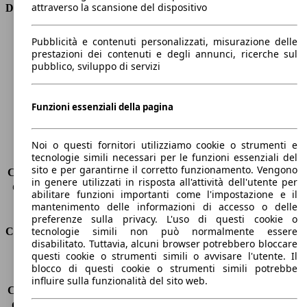
attraverso la scansione del dispositivo
Dimensioni
Lunghezza
4050 mm
Pubblicità e contenuti personalizzati, misurazione delle
Altezza
1460 mm
prestazioni dei contenuti e degli annunci, ricerche sul
pubblico, sviluppo di servizi
Larghezza
1720 mm
Passo
2570 mm
Peso massimo
1640 kg
Funzioni essenziali della pagina
Carico massimo
-
Porte
5
Sedili
5
Noi o questi fornitori utilizziamo cookie o strumenti e
tecnologie simili necessari per le funzioni essenziali del
Carico sul tetto
-
sito e per garantirne il corretto funzionamento. Vengono
Capacità di traino (senza freni)
-
in genere utilizzati in risposta all'attività dell'utente per
Capacità di traino (con freni)
800 kg
abilitare funzioni importanti come l'impostazione e il
Volume del bagagliaio
288 - 923 l
mantenimento delle informazioni di accesso o delle
preferenze sulla privacy. L'uso di questi cookie o
tecnologie simili non può normalmente essere
Consumi
disabilitato. Tuttavia, alcuni browser potrebbero bloccare
questi cookie o strumenti simili o avvisare l'utente. Il
Emissioni di CO2*
94 g/km (komb.)
blocco di questi cookie o strumenti simili potrebbe
Consumo (urbano)
3.9 l/100km
influire sulla funzionalità del sito web.
Consumo (extra-urbano)
3.3 l/100km
Consumo (combinato)*
3.6 l/100km