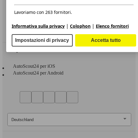
Privacy
Dichiarazione di Accessibilità
Lavoriamo con 263 fornitori.
Servizi
|
|
Informativa sulla privacy
Colophon
Elenco fornitori
Area rivenditori
Impostazioni di privacy
Accetta tutto
Sempre con te
AutoScout24 per iOS
AutoScout24 per Android