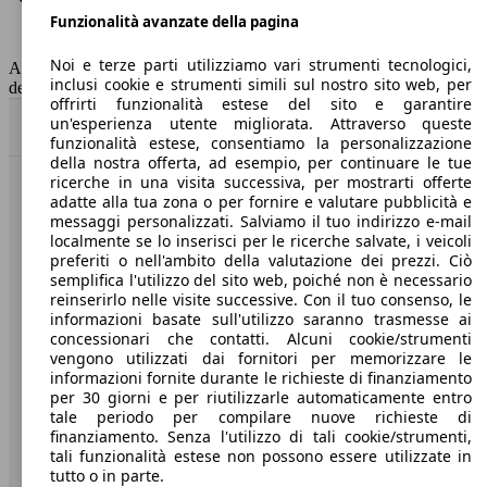
Funzionalità avanzate della pagina
Classe di emissione
Euro 5
Capacità del serbatoio
43 l
Noi e terze parti utilizziamo vari strumenti tecnologici,
AutoScout24 non si assume alcuna responsabilità per la correttezza
inclusi cookie e strumenti simili sul nostro sito web, per
dei dati.
offrirti funzionalità estese del sito e garantire
un'esperienza utente migliorata. Attraverso queste
Torna su
funzionalità estese, consentiamo la personalizzazione
della nostra offerta, ad esempio, per continuare le tue
ricerche in una visita successiva, per mostrarti offerte
Benvenuti su AutoScout24, il mercato auto europeo.
adatte alla tua zona o per fornire e valutare pubblicità e
messaggi personalizzati. Salviamo il tuo indirizzo e-mail
localmente se lo inserisci per le ricerche salvate, i veicoli
Società
preferiti o nell'ambito della valutazione dei prezzi. Ciò
semplifica l'utilizzo del sito web, poiché non è necessario
reinserirlo nelle visite successive. Con il tuo consenso, le
A proposito di AutoScout24
informazioni basate sull'utilizzo saranno trasmesse ai
concessionari che contatti. Alcuni cookie/strumenti
Stampa
vengono utilizzati dai fornitori per memorizzare le
informazioni fornite durante le richieste di finanziamento
Media
per 30 giorni e per riutilizzarle automaticamente entro
Condizioni generali
tale periodo per compilare nuove richieste di
finanziamento. Senza l'utilizzo di tali cookie/strumenti,
Informazioni
tali funzionalità estese non possono essere utilizzate in
tutto o in parte.