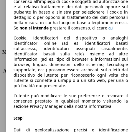
Emissioni di CO2 (combinato)*
consenso all’impiego di cookie soggetti ad autorizzazione
e al relativo trattamento dei dati personali oppure sul
pulsante in basso a sinistra per selezionare i cookie in
dettaglio o per opporsi al trattamento dei dati personali
nella misura in cui ha luogo in base a legittimi interessi.
Se
non si intende
prestare il consenso, cliccare
.
qui
Ø 3.6 l/100km
Cookie, identificatori del dispositivo o analoghi
Consumi
identificatori online (ad es. identificatori basati
sull’accesso, identificatori assegnati casualmente,
Motore e Prestazioni
identificatori basati sulla rete) insieme ad altre
informazioni (ad es. tipo di browser e informazioni sul
browser, lingua, dimensioni dello schermo, tecnologie
KW (PS)
55 kW (75 PS)
supportate, ecc.) possono essere archiviati sul o letti dal
Accelerazione (0-100 km/h)
16.1s
dispositivo dell’utente per riconoscerlo ogni volta che
Velocità massima (km/h)
160 km/h
l’utente si connette a un’app o a un sito web, per una o
Numero di marce
6
più finalità qui presentate.
Coppia
170 nm
L’utente può modificare le sue preferenze o revocare il
Cilindrata
1120 ccm
consenso prestato in qualsiasi momento visitando la
Carburante
Diesel
sezione Privacy Manager della nostra informativa.
Cilindri
3
Trasmissione
Manuale
Scopi
Tipo di trazione
trazione anteriore
Dati di geolocalizzazione precisi e identificazione