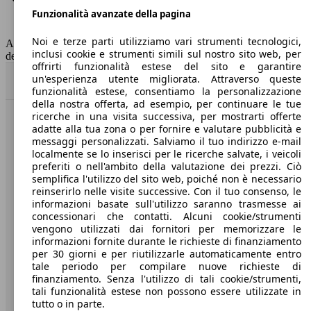
Funzionalità avanzate della pagina
Classe di emissione
Euro 6
Capacità del serbatoio
40 l
Noi e terze parti utilizziamo vari strumenti tecnologici,
AutoScout24 non si assume alcuna responsabilità per la correttezza
inclusi cookie e strumenti simili sul nostro sito web, per
dei dati.
offrirti funzionalità estese del sito e garantire
un'esperienza utente migliorata. Attraverso queste
Torna su
funzionalità estese, consentiamo la personalizzazione
della nostra offerta, ad esempio, per continuare le tue
ricerche in una visita successiva, per mostrarti offerte
Benvenuti su AutoScout24, il mercato auto europeo.
adatte alla tua zona o per fornire e valutare pubblicità e
messaggi personalizzati. Salviamo il tuo indirizzo e-mail
localmente se lo inserisci per le ricerche salvate, i veicoli
Società
preferiti o nell'ambito della valutazione dei prezzi. Ciò
semplifica l'utilizzo del sito web, poiché non è necessario
reinserirlo nelle visite successive. Con il tuo consenso, le
A proposito di AutoScout24
informazioni basate sull'utilizzo saranno trasmesse ai
concessionari che contatti. Alcuni cookie/strumenti
Stampa
vengono utilizzati dai fornitori per memorizzare le
informazioni fornite durante le richieste di finanziamento
Media
per 30 giorni e per riutilizzarle automaticamente entro
Condizioni generali
tale periodo per compilare nuove richieste di
finanziamento. Senza l'utilizzo di tali cookie/strumenti,
Informazioni
tali funzionalità estese non possono essere utilizzate in
tutto o in parte.