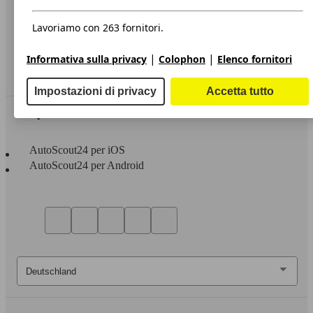
Privacy
Dichiarazione di Accessibilità
Lavoriamo con 263 fornitori.
Servizi
|
|
Informativa sulla privacy
Colophon
Elenco fornitori
Area rivenditori
Impostazioni di privacy
Accetta tutto
Sempre con te
AutoScout24 per iOS
AutoScout24 per Android