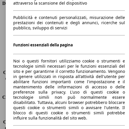
attraverso la scansione del dispositivo
Dimensioni
Lunghezza
4050 mm
Pubblicità e contenuti personalizzati, misurazione delle
Altezza
1460 mm
prestazioni dei contenuti e degli annunci, ricerche sul
pubblico, sviluppo di servizi
Larghezza
1720 mm
Passo
2570 mm
Peso massimo
1560 kg
Funzioni essenziali della pagina
Carico massimo
-
Porte
5
Sedili
5
Noi o questi fornitori utilizziamo cookie o strumenti e
tecnologie simili necessari per le funzioni essenziali del
Carico sul tetto
-
sito e per garantirne il corretto funzionamento. Vengono
Capacità di traino (senza freni)
-
in genere utilizzati in risposta all'attività dell'utente per
Capacità di traino (con freni)
900 kg
abilitare funzioni importanti come l'impostazione e il
Volume del bagagliaio
288 - 923 l
mantenimento delle informazioni di accesso o delle
preferenze sulla privacy. L'uso di questi cookie o
tecnologie simili non può normalmente essere
Consumi
disabilitato. Tuttavia, alcuni browser potrebbero bloccare
questi cookie o strumenti simili o avvisare l'utente. Il
Emissioni di CO2*
111 g/km (komb.)
blocco di questi cookie o strumenti simili potrebbe
Consumo (urbano)
9.6 l/100km
influire sulla funzionalità del sito web.
Consumo (extra-urbano)
5.8 l/100km
Consumo (combinato)*
6.9 l/100km