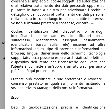
Emissioni di CO2 (combinato)*
consenso all’impiego di cookie soggetti ad autorizzazione
e al relativo trattamento dei dati personali oppure sul
pulsante in basso a sinistra per selezionare i cookie in
dettaglio o per opporsi al trattamento dei dati personali
nella misura in cui ha luogo in base a legittimi interessi.
Se
non si intende
prestare il consenso, cliccare
.
qui
Ø 6.9 l/100km
Cookie, identificatori del dispositivo o analoghi
Consumi
identificatori online (ad es. identificatori basati
sull’accesso, identificatori assegnati casualmente,
Motore e Prestazioni
identificatori basati sulla rete) insieme ad altre
informazioni (ad es. tipo di browser e informazioni sul
browser, lingua, dimensioni dello schermo, tecnologie
KW (PS)
61 kW (83 PS)
supportate, ecc.) possono essere archiviati sul o letti dal
Accelerazione (0-100 km/h)
13.1s
dispositivo dell’utente per riconoscerlo ogni volta che
Velocità massima (km/h)
168 km/h
l’utente si connette a un’app o a un sito web, per una o
Numero di marce
5
più finalità qui presentate.
Coppia
120 nm
L’utente può modificare le sue preferenze o revocare il
Cilindrata
1248 ccm
consenso prestato in qualsiasi momento visitando la
Carburante
GPL
sezione Privacy Manager della nostra informativa.
Cilindri
4
Trasmissione
Manuale
Scopi
Tipo di trazione
trazione anteriore
Dati di geolocalizzazione precisi e identificazione