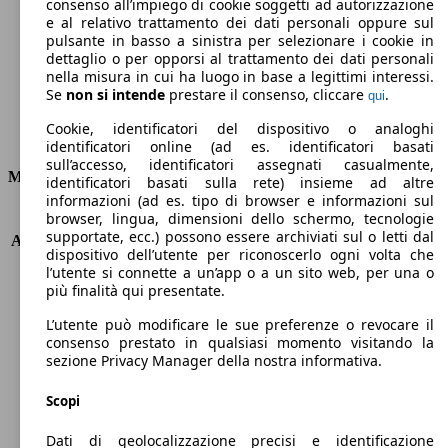
Emissioni di CO2 (combinato)*
consenso all’impiego di cookie soggetti ad autorizzazione
e al relativo trattamento dei dati personali oppure sul
pulsante in basso a sinistra per selezionare i cookie in
dettaglio o per opporsi al trattamento dei dati personali
nella misura in cui ha luogo in base a legittimi interessi.
Se
non si intende
prestare il consenso, cliccare
.
qui
Ø 5.0 l/100km
Cookie, identificatori del dispositivo o analoghi
Consumi
identificatori online (ad es. identificatori basati
sull’accesso, identificatori assegnati casualmente,
Motore e Prestazioni
identificatori basati sulla rete) insieme ad altre
informazioni (ad es. tipo di browser e informazioni sul
browser, lingua, dimensioni dello schermo, tecnologie
KW (PS)
63 kW (85 PS)
supportate, ecc.) possono essere archiviati sul o letti dal
Accelerazione (0-100 km/h)
13.1s
dispositivo dell’utente per riconoscerlo ogni volta che
Velocità massima (km/h)
168 km/h
l’utente si connette a un’app o a un sito web, per una o
Numero di marce
5
più finalità qui presentate.
Coppia
120 nm
L’utente può modificare le sue preferenze o revocare il
Cilindrata
1248 ccm
consenso prestato in qualsiasi momento visitando la
Carburante
Benzina
sezione Privacy Manager della nostra informativa.
Cilindri
4
Trasmissione
Manuale
Scopi
Tipo di trazione
trazione anteriore
Dati di geolocalizzazione precisi e identificazione