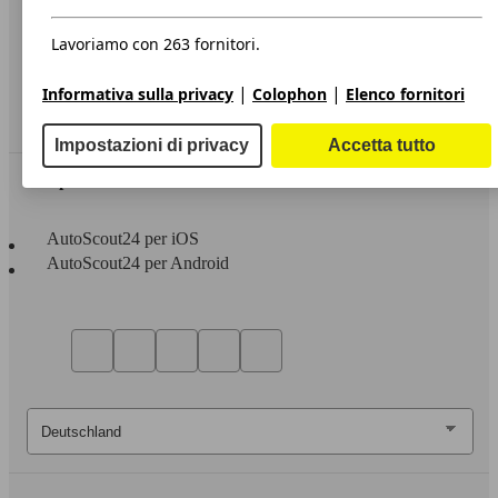
Privacy
Dichiarazione di Accessibilità
Lavoriamo con 263 fornitori.
Servizi
|
|
Informativa sulla privacy
Colophon
Elenco fornitori
Area rivenditori
Impostazioni di privacy
Accetta tutto
Sempre con te
AutoScout24 per iOS
AutoScout24 per Android