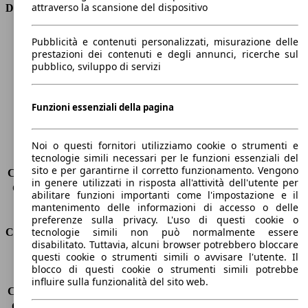
attraverso la scansione del dispositivo
Dimensioni
Lunghezza
4050 mm
Pubblicità e contenuti personalizzati, misurazione delle
Altezza
1460 mm
prestazioni dei contenuti e degli annunci, ricerche sul
pubblico, sviluppo di servizi
Larghezza
1720 mm
Passo
2570 mm
Peso massimo
1560 kg
Funzioni essenziali della pagina
Carico massimo
-
Porte
5
Sedili
5
Noi o questi fornitori utilizziamo cookie o strumenti e
tecnologie simili necessari per le funzioni essenziali del
Carico sul tetto
-
sito e per garantirne il corretto funzionamento. Vengono
Capacità di traino (senza freni)
-
in genere utilizzati in risposta all'attività dell'utente per
Capacità di traino (con freni)
900 kg
abilitare funzioni importanti come l'impostazione e il
Volume del bagagliaio
288 - 923 l
mantenimento delle informazioni di accesso o delle
preferenze sulla privacy. L'uso di questi cookie o
tecnologie simili non può normalmente essere
Consumi
disabilitato. Tuttavia, alcuni browser potrebbero bloccare
questi cookie o strumenti simili o avvisare l'utente. Il
Emissioni di CO2*
115 g/km (komb.)
blocco di questi cookie o strumenti simili potrebbe
Consumo (urbano)
6.0 l/100km
influire sulla funzionalità del sito web.
Consumo (extra-urbano)
4.3 l/100km
Consumo (combinato)*
5.0 l/100km