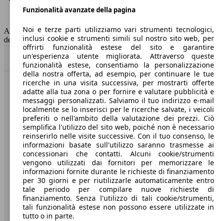
Funzionalità avanzate della pagina
Classe di emissione
Euro 6
Capacità del serbatoio
43 l
Noi e terze parti utilizziamo vari strumenti tecnologici,
AutoScout24 non si assume alcuna responsabilità per la correttezza
inclusi cookie e strumenti simili sul nostro sito web, per
dei dati.
offrirti funzionalità estese del sito e garantire
un'esperienza utente migliorata. Attraverso queste
Torna su
funzionalità estese, consentiamo la personalizzazione
della nostra offerta, ad esempio, per continuare le tue
ricerche in una visita successiva, per mostrarti offerte
Benvenuti su AutoScout24, il mercato auto europeo.
adatte alla tua zona o per fornire e valutare pubblicità e
messaggi personalizzati. Salviamo il tuo indirizzo e-mail
localmente se lo inserisci per le ricerche salvate, i veicoli
Società
preferiti o nell'ambito della valutazione dei prezzi. Ciò
semplifica l'utilizzo del sito web, poiché non è necessario
reinserirlo nelle visite successive. Con il tuo consenso, le
A proposito di AutoScout24
informazioni basate sull'utilizzo saranno trasmesse ai
concessionari che contatti. Alcuni cookie/strumenti
Stampa
vengono utilizzati dai fornitori per memorizzare le
informazioni fornite durante le richieste di finanziamento
Media
per 30 giorni e per riutilizzarle automaticamente entro
Condizioni generali
tale periodo per compilare nuove richieste di
finanziamento. Senza l'utilizzo di tali cookie/strumenti,
Informazioni
tali funzionalità estese non possono essere utilizzate in
tutto o in parte.