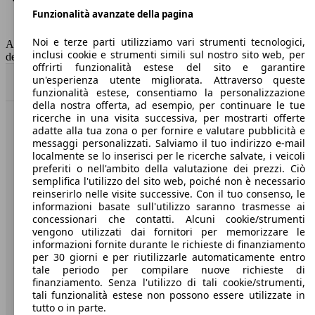
Funzionalità avanzate della pagina
Classe di emissione
Euro 6
Capacità del serbatoio
43 l
Noi e terze parti utilizziamo vari strumenti tecnologici,
AutoScout24 non si assume alcuna responsabilità per la correttezza
inclusi cookie e strumenti simili sul nostro sito web, per
dei dati.
offrirti funzionalità estese del sito e garantire
un'esperienza utente migliorata. Attraverso queste
Torna su
funzionalità estese, consentiamo la personalizzazione
della nostra offerta, ad esempio, per continuare le tue
ricerche in una visita successiva, per mostrarti offerte
Benvenuti su AutoScout24, il mercato auto europeo.
adatte alla tua zona o per fornire e valutare pubblicità e
messaggi personalizzati. Salviamo il tuo indirizzo e-mail
localmente se lo inserisci per le ricerche salvate, i veicoli
Società
preferiti o nell'ambito della valutazione dei prezzi. Ciò
semplifica l'utilizzo del sito web, poiché non è necessario
reinserirlo nelle visite successive. Con il tuo consenso, le
A proposito di AutoScout24
informazioni basate sull'utilizzo saranno trasmesse ai
concessionari che contatti. Alcuni cookie/strumenti
Stampa
vengono utilizzati dai fornitori per memorizzare le
informazioni fornite durante le richieste di finanziamento
Media
per 30 giorni e per riutilizzarle automaticamente entro
Condizioni generali
tale periodo per compilare nuove richieste di
finanziamento. Senza l'utilizzo di tali cookie/strumenti,
Informazioni
tali funzionalità estese non possono essere utilizzate in
tutto o in parte.