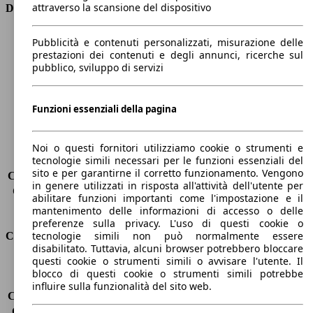
attraverso la scansione del dispositivo
Dimensioni
Lunghezza
4050 mm
Pubblicità e contenuti personalizzati, misurazione delle
Altezza
1460 mm
prestazioni dei contenuti e degli annunci, ricerche sul
pubblico, sviluppo di servizi
Larghezza
1720 mm
Passo
2570 mm
Peso massimo
1690 kg
Funzioni essenziali della pagina
Carico massimo
-
Porte
5
Sedili
5
Noi o questi fornitori utilizziamo cookie o strumenti e
tecnologie simili necessari per le funzioni essenziali del
Carico sul tetto
-
sito e per garantirne il corretto funzionamento. Vengono
Capacità di traino (senza freni)
-
in genere utilizzati in risposta all'attività dell'utente per
Capacità di traino (con freni)
1100 kg
abilitare funzioni importanti come l'impostazione e il
Volume del bagagliaio
288 - 923 l
mantenimento delle informazioni di accesso o delle
preferenze sulla privacy. L'uso di questi cookie o
tecnologie simili non può normalmente essere
Consumi
disabilitato. Tuttavia, alcuni browser potrebbero bloccare
questi cookie o strumenti simili o avvisare l'utente. Il
Emissioni di CO2*
102 g/km (komb.)
blocco di questi cookie o strumenti simili potrebbe
Consumo (urbano)
4.7 l/100km
influire sulla funzionalità del sito web.
Consumo (extra-urbano)
3.5 l/100km
Consumo (combinato)*
3.9 l/100km