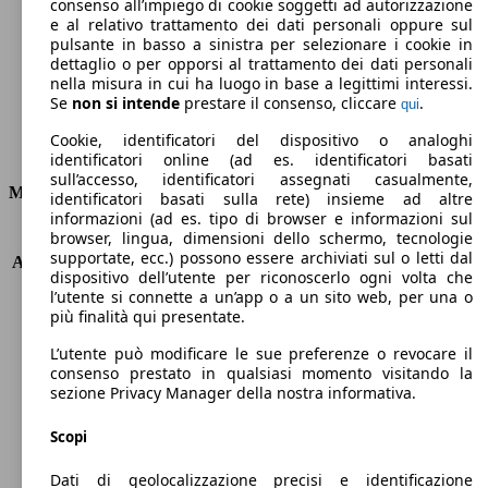
Emissioni di CO2 (combinato)*
consenso all’impiego di cookie soggetti ad autorizzazione
e al relativo trattamento dei dati personali oppure sul
pulsante in basso a sinistra per selezionare i cookie in
dettaglio o per opporsi al trattamento dei dati personali
nella misura in cui ha luogo in base a legittimi interessi.
Se
non si intende
prestare il consenso, cliccare
.
qui
Ø 3.9 l/100km
Cookie, identificatori del dispositivo o analoghi
Consumi
identificatori online (ad es. identificatori basati
sull’accesso, identificatori assegnati casualmente,
Motore e Prestazioni
identificatori basati sulla rete) insieme ad altre
informazioni (ad es. tipo di browser e informazioni sul
browser, lingua, dimensioni dello schermo, tecnologie
KW (PS)
66 kW (90 PS)
supportate, ecc.) possono essere archiviati sul o letti dal
Accelerazione (0-100 km/h)
14.1s
dispositivo dell’utente per riconoscerlo ogni volta che
Velocità massima (km/h)
172 km/h
l’utente si connette a un’app o a un sito web, per una o
Numero di marce
6
più finalità qui presentate.
Coppia
220 nm
L’utente può modificare le sue preferenze o revocare il
Cilindrata
1396 ccm
consenso prestato in qualsiasi momento visitando la
Carburante
Diesel
sezione Privacy Manager della nostra informativa.
Cilindri
4
Trasmissione
Manuale
Scopi
Tipo di trazione
trazione anteriore
Dati di geolocalizzazione precisi e identificazione