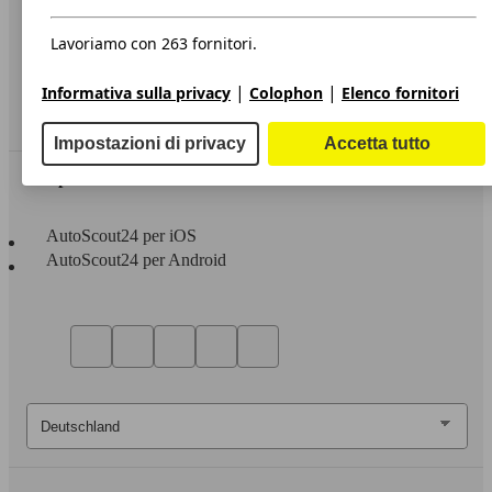
Privacy
Dichiarazione di Accessibilità
Lavoriamo con 263 fornitori.
Servizi
|
|
Informativa sulla privacy
Colophon
Elenco fornitori
Area rivenditori
Impostazioni di privacy
Accetta tutto
Sempre con te
AutoScout24 per iOS
AutoScout24 per Android