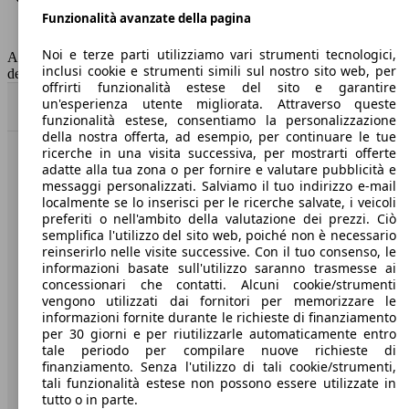
Funzionalità avanzate della pagina
Classe di emissione
Euro 6
Capacità del serbatoio
43 l
Noi e terze parti utilizziamo vari strumenti tecnologici,
AutoScout24 non si assume alcuna responsabilità per la correttezza
inclusi cookie e strumenti simili sul nostro sito web, per
dei dati.
offrirti funzionalità estese del sito e garantire
un'esperienza utente migliorata. Attraverso queste
Torna su
funzionalità estese, consentiamo la personalizzazione
della nostra offerta, ad esempio, per continuare le tue
ricerche in una visita successiva, per mostrarti offerte
Benvenuti su AutoScout24, il mercato auto europeo.
adatte alla tua zona o per fornire e valutare pubblicità e
messaggi personalizzati. Salviamo il tuo indirizzo e-mail
localmente se lo inserisci per le ricerche salvate, i veicoli
Società
preferiti o nell'ambito della valutazione dei prezzi. Ciò
semplifica l'utilizzo del sito web, poiché non è necessario
reinserirlo nelle visite successive. Con il tuo consenso, le
A proposito di AutoScout24
informazioni basate sull'utilizzo saranno trasmesse ai
concessionari che contatti. Alcuni cookie/strumenti
Stampa
vengono utilizzati dai fornitori per memorizzare le
informazioni fornite durante le richieste di finanziamento
Media
per 30 giorni e per riutilizzarle automaticamente entro
Condizioni generali
tale periodo per compilare nuove richieste di
finanziamento. Senza l'utilizzo di tali cookie/strumenti,
Informazioni
tali funzionalità estese non possono essere utilizzate in
tutto o in parte.