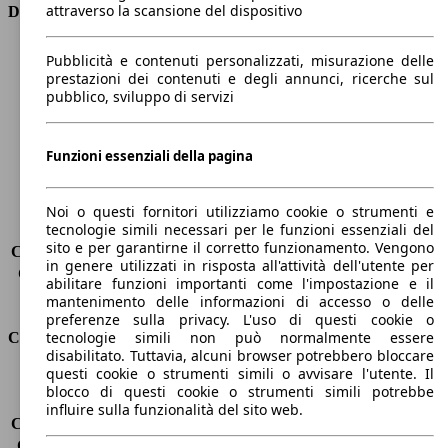
attraverso la scansione del dispositivo
Dimensioni
Lunghezza
4050 mm
Pubblicità e contenuti personalizzati, misurazione delle
Altezza
1460 mm
prestazioni dei contenuti e degli annunci, ricerche sul
pubblico, sviluppo di servizi
Larghezza
1720 mm
Passo
2570 mm
Peso massimo
-
Funzioni essenziali della pagina
Carico massimo
-
Porte
5
Sedili
5
Noi o questi fornitori utilizziamo cookie o strumenti e
tecnologie simili necessari per le funzioni essenziali del
Carico sul tetto
-
sito e per garantirne il corretto funzionamento. Vengono
Capacità di traino (senza freni)
-
in genere utilizzati in risposta all'attività dell'utente per
Capacità di traino (con freni)
1100 kg
abilitare funzioni importanti come l'impostazione e il
Volume del bagagliaio
288 - 923 l
mantenimento delle informazioni di accesso o delle
preferenze sulla privacy. L'uso di questi cookie o
tecnologie simili non può normalmente essere
Consumi
disabilitato. Tuttavia, alcuni browser potrebbero bloccare
questi cookie o strumenti simili o avvisare l'utente. Il
Emissioni di CO2*
102 g/km (komb.)
blocco di questi cookie o strumenti simili potrebbe
Consumo (urbano)
4.7 l/100km
influire sulla funzionalità del sito web.
Consumo (extra-urbano)
3.5 l/100km
Consumo (combinato)*
3.9 l/100km