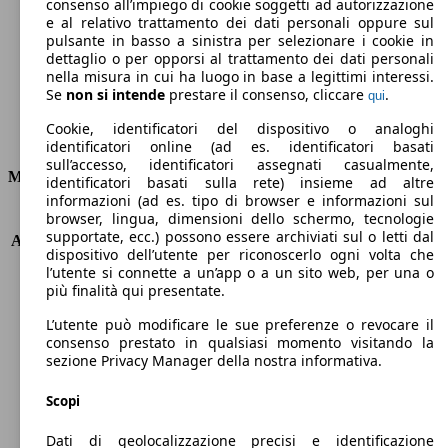
Emissioni di CO2 (combinato)*
consenso all’impiego di cookie soggetti ad autorizzazione
e al relativo trattamento dei dati personali oppure sul
pulsante in basso a sinistra per selezionare i cookie in
dettaglio o per opporsi al trattamento dei dati personali
nella misura in cui ha luogo in base a legittimi interessi.
Se
non si intende
prestare il consenso, cliccare
.
qui
Ø 3.9 l/100km
Cookie, identificatori del dispositivo o analoghi
Consumi
identificatori online (ad es. identificatori basati
sull’accesso, identificatori assegnati casualmente,
Motore e Prestazioni
identificatori basati sulla rete) insieme ad altre
informazioni (ad es. tipo di browser e informazioni sul
browser, lingua, dimensioni dello schermo, tecnologie
KW (PS)
66 kW (90 PS)
supportate, ecc.) possono essere archiviati sul o letti dal
Accelerazione (0-100 km/h)
14.1s
dispositivo dell’utente per riconoscerlo ogni volta che
Velocità massima (km/h)
172 km/h
l’utente si connette a un’app o a un sito web, per una o
Numero di marce
6
più finalità qui presentate.
Coppia
220 nm
L’utente può modificare le sue preferenze o revocare il
Cilindrata
1396 ccm
consenso prestato in qualsiasi momento visitando la
Carburante
Diesel
sezione Privacy Manager della nostra informativa.
Cilindri
4
Trasmissione
Manuale
Scopi
Tipo di trazione
trazione anteriore
Dati di geolocalizzazione precisi e identificazione