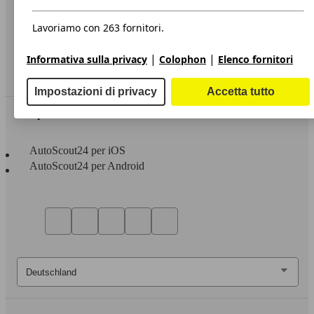
Privacy
Dichiarazione di Accessibilità
Lavoriamo con 263 fornitori.
Servizi
|
|
Informativa sulla privacy
Colophon
Elenco fornitori
Area rivenditori
Impostazioni di privacy
Accetta tutto
Sempre con te
AutoScout24 per iOS
AutoScout24 per Android