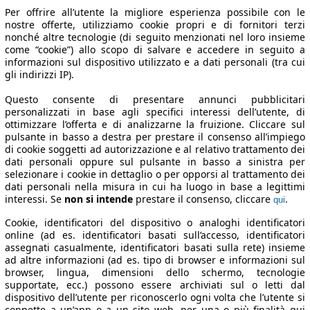
Per offrire all’utente la migliore esperienza possibile con le
nostre offerte, utilizziamo cookie propri e di fornitori terzi
nonché altre tecnologie (di seguito menzionati nel loro insieme
come “cookie”) allo scopo di salvare e accedere in seguito a
informazioni sul dispositivo utilizzato e a dati personali (tra cui
gli indirizzi IP).
Questo consente di presentare annunci pubblicitari
personalizzati in base agli specifici interessi dell’utente, di
ottimizzare l’offerta e di analizzarne la fruizione. Cliccare sul
pulsante in basso a destra per prestare il consenso all’impiego
di cookie soggetti ad autorizzazione e al relativo trattamento dei
dati personali oppure sul pulsante in basso a sinistra per
selezionare i cookie in dettaglio o per opporsi al trattamento dei
dati personali nella misura in cui ha luogo in base a legittimi
interessi. Se
non si intende
prestare il consenso, cliccare
.
qui
Cookie, identificatori del dispositivo o analoghi identificatori
online (ad es. identificatori basati sull’accesso, identificatori
assegnati casualmente, identificatori basati sulla rete) insieme
ad altre informazioni (ad es. tipo di browser e informazioni sul
browser, lingua, dimensioni dello schermo, tecnologie
supportate, ecc.) possono essere archiviati sul o letti dal
dispositivo dell’utente per riconoscerlo ogni volta che l’utente si
connette a un’app o a un sito web, per una o più finalità qui