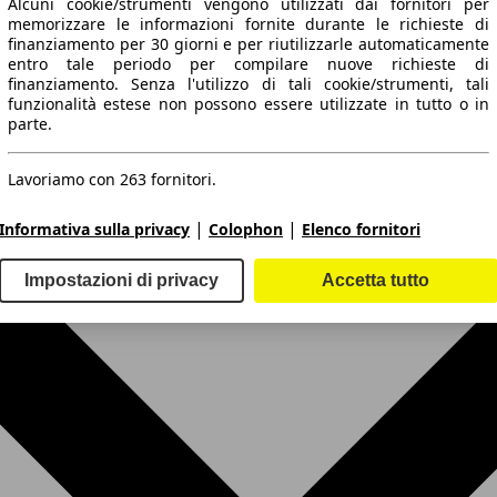
Alcuni cookie/strumenti vengono utilizzati dai fornitori per
memorizzare le informazioni fornite durante le richieste di
finanziamento per 30 giorni e per riutilizzarle automaticamente
entro tale periodo per compilare nuove richieste di
finanziamento. Senza l'utilizzo di tali cookie/strumenti, tali
funzionalità estese non possono essere utilizzate in tutto o in
parte.
60 KW (82 PS)
Lavoriamo con 263 fornitori.
|
|
Informativa sulla privacy
Colophon
Elenco fornitori
Impostazioni di privacy
Accetta tutto
60 KW (82 PS)