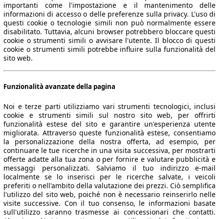
importanti come l'impostazione e il mantenimento delle
informazioni di accesso o delle preferenze sulla privacy. L'uso di
questi cookie o tecnologie simili non può normalmente essere
disabilitato. Tuttavia, alcuni browser potrebbero bloccare questi
cookie o strumenti simili o avvisare l'utente. Il blocco di questi
cookie o strumenti simili potrebbe influire sulla funzionalità del
sito web.
70 KW (95 PS)
Funzionalità avanzate della pagina
Noi e terze parti utilizziamo vari strumenti tecnologici, inclusi
cookie e strumenti simili sul nostro sito web, per offrirti
funzionalità estese del sito e garantire un'esperienza utente
migliorata. Attraverso queste funzionalità estese, consentiamo
70 KW (95 PS)
la personalizzazione della nostra offerta, ad esempio, per
continuare le tue ricerche in una visita successiva, per mostrarti
offerte adatte alla tua zona o per fornire e valutare pubblicità e
messaggi personalizzati. Salviamo il tuo indirizzo e-mail
localmente se lo inserisci per le ricerche salvate, i veicoli
preferiti o nell'ambito della valutazione dei prezzi. Ciò semplifica
l'utilizzo del sito web, poiché non è necessario reinserirlo nelle
visite successive. Con il tuo consenso, le informazioni basate
sull'utilizzo saranno trasmesse ai concessionari che contatti.
70 KW (95 PS)